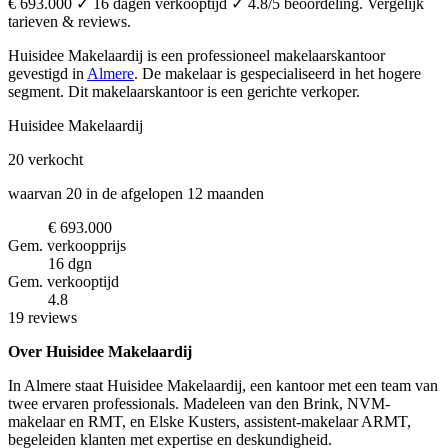
€ 693.000 ✓ 16 dagen verkooptijd ✓ 4.8/5 beoordeling. Vergelijk
tarieven & reviews.
Huisidee Makelaardij is een professioneel makelaarskantoor
gevestigd in
Almere
.
De makelaar is gespecialiseerd in het hogere
segment.
Dit makelaarskantoor is een gerichte verkoper.
Huisidee Makelaardij
20
verkocht
waarvan 20 in de afgelopen 12 maanden
€ 693.000
Gem. verkoopprijs
16 dgn
Gem. verkooptijd
4.8
19 reviews
Over Huisidee Makelaardij
In Almere staat Huisidee Makelaardij, een kantoor met een team van
twee ervaren professionals. Madeleen van den Brink, NVM-
makelaar en RMT, en Elske Kusters, assistent-makelaar ARMT,
begeleiden klanten met expertise en deskundigheid.