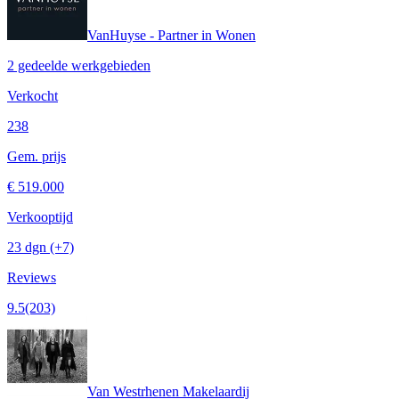
VanHuyse - Partner in Wonen
2 gedeelde werkgebieden
Verkocht
238
Gem. prijs
€ 519.000
Verkooptijd
23 dgn
(+7)
Reviews
9.5
(203)
Van Westrhenen Makelaardij