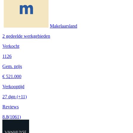
Makelaarsland
2 gedeelde werkgebieden
Verkocht
1126
Gem. prijs
€ 521.000
Verkooptijd
27 dgn
(+11)
Reviews
8.8
(1061)