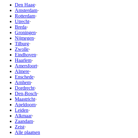
Den Haag
·
Amsterdam
·
Rotterdam
·
Utrecht
·
Breda
·
Groningen
·
Nijmegen
·
Tilburg
·
Zwolle
·
Eindhoven
·
Haarlem
·
Amersfoort
·
Almere
·
Enschede
·
Arnhem
·
Dordrecht
·
Den-Bosch
·
Maastricht
·
Apeldoorn
·
Leiden
·
Alkmaar
·
Zaandam
·
Zeist
·
Alle plaatsen