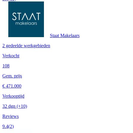
Staat Makelaars
2 gedeelde werkgebieden
Verkocht
108
Gem. prijs
€ 471.000
Verkooptijd
32 dgn
(+10)
Reviews
9.4
(2)