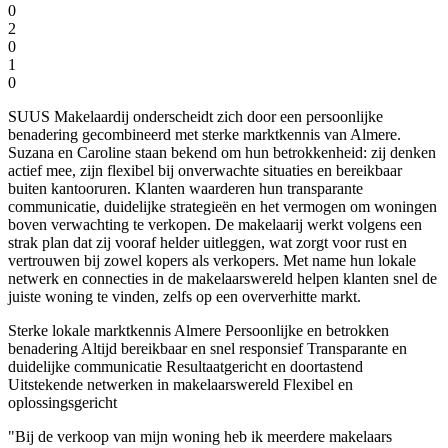
0
2
0
1
0
SUUS Makelaardij onderscheidt zich door een persoonlijke
benadering gecombineerd met sterke marktkennis van Almere.
Suzana en Caroline staan bekend om hun betrokkenheid: zij denken
actief mee, zijn flexibel bij onverwachte situaties en bereikbaar
buiten kantooruren. Klanten waarderen hun transparante
communicatie, duidelijke strategieën en het vermogen om woningen
boven verwachting te verkopen. De makelaarij werkt volgens een
strak plan dat zij vooraf helder uitleggen, wat zorgt voor rust en
vertrouwen bij zowel kopers als verkopers. Met name hun lokale
netwerk en connecties in de makelaarswereld helpen klanten snel de
juiste woning te vinden, zelfs op een oververhitte markt.
Sterke lokale marktkennis Almere
Persoonlijke en betrokken
benadering
Altijd bereikbaar en snel responsief
Transparante en
duidelijke communicatie
Resultaatgericht en doortastend
Uitstekende netwerken in makelaarswereld
Flexibel en
oplossingsgericht
"Bij de verkoop van mijn woning heb ik meerdere makelaars