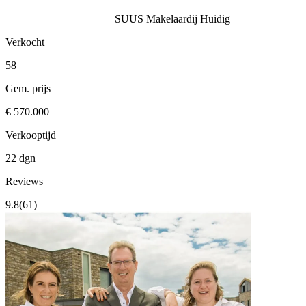
SUUS Makelaardij
Huidig
Verkocht
58
Gem. prijs
€ 570.000
Verkooptijd
22 dgn
Reviews
9.8
(61)