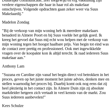
Duidelijke communicatie, zeer toegewijd en erg vakkundig zijn
verdere eigenschappen die haar in haar rol als makelaar
omschrijven. Volgende opdrachten gaan zeker weer via Suus
Makelaardij."
Madelon Zondag
"Bij de verkoop van mijn woning heb ik meerdere makelaars
benaderd in Almere Poort en bij Suus voelde het gelijk goed. Ik
kreeg het gevoel dat Suus mij echt wou helpen met de verkoop van
mijn woning tegen het hoogst haalbare prijs. Van begin tot eind was
de contact zeer prettig en professioneel. Ook met ingewikkelde
vragen over de koopakte kon ik altijd terecht. Ik raad iedereen Suus
makelaar aan."
Anthony Lam
"Suzana en Caroline zijn vanaf het begin direct vol betrokken in het
proces, geven op het juiste moment het juiste advies, denken mee en
stellen waarnodig het proces bij. Daarbij komt ook nog eens dat zij
heel plezierig in het contact zijn. In Almere Duin zijn zij absolute
marktleider hetgeen zich vertaalt in veel kennis van de markt. Zou
Suus iedereen aanbevelen!"
Kees Schulze