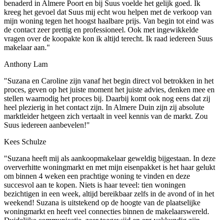
benaderd in Almere Poort en bij Suus voelde het gelijk goed. Ik
kreeg het gevoel dat Suus mij echt wou helpen met de verkoop van
mijn woning tegen het hoogst haalbare prijs. Van begin tot eind was
de contact zeer prettig en professioneel. Ook met ingewikkelde
vragen over de koopakte kon ik altijd terecht. Ik raad iedereen Suus
makelaar aan."
Anthony Lam
"Suzana en Caroline zijn vanaf het begin direct vol betrokken in het
proces, geven op het juiste moment het juiste advies, denken mee en
stellen waarnodig het proces bij. Daarbij komt ook nog eens dat zij
heel plezierig in het contact zijn. In Almere Duin zijn zij absolute
marktleider hetgeen zich vertaalt in veel kennis van de markt. Zou
Suus iedereen aanbevelen!"
Kees Schulze
"Suzana heeft mij als aankoopmakelaar geweldig bijgestaan. In deze
oververhitte woningmarkt en met mijn eisenpakket is het haar gelukt
om binnen 4 weken een prachtige woning te vinden en deze
succesvol aan te kopen. Niets is haar teveel: tien woningen
bezichtigen in een week, altijd bereikbaar zelfs in de avond of in het
weekend! Suzana is uitstekend op de hoogte van de plaatselijke
woningmarkt en heeft veel connecties binnen de makelaarswereld.