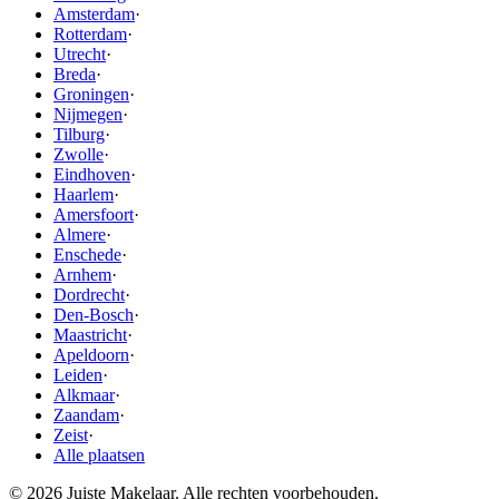
Amsterdam
·
Rotterdam
·
Utrecht
·
Breda
·
Groningen
·
Nijmegen
·
Tilburg
·
Zwolle
·
Eindhoven
·
Haarlem
·
Amersfoort
·
Almere
·
Enschede
·
Arnhem
·
Dordrecht
·
Den-Bosch
·
Maastricht
·
Apeldoorn
·
Leiden
·
Alkmaar
·
Zaandam
·
Zeist
·
Alle plaatsen
© 2026 Juiste Makelaar. Alle rechten voorbehouden.