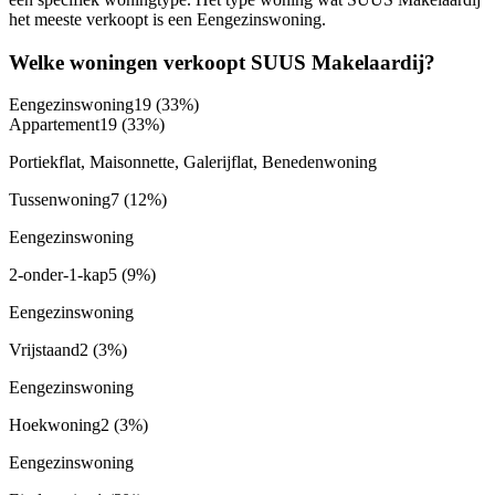
het meeste verkoopt is een Eengezinswoning.
Welke woningen verkoopt SUUS Makelaardij?
Eengezinswoning
19
(33%)
Appartement
19
(33%)
Portiekflat, Maisonnette, Galerijflat, Benedenwoning
Tussenwoning
7
(12%)
Eengezinswoning
2-onder-1-kap
5
(9%)
Eengezinswoning
Vrijstaand
2
(3%)
Eengezinswoning
Hoekwoning
2
(3%)
Eengezinswoning