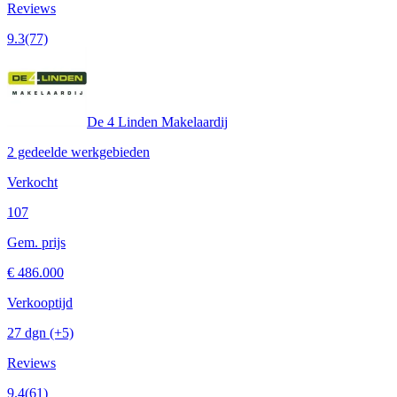
Reviews
9.3
(77)
De 4 Linden Makelaardij
2 gedeelde werkgebieden
Verkocht
107
Gem. prijs
€ 486.000
Verkooptijd
27 dgn
(+5)
Reviews
9.4
(61)