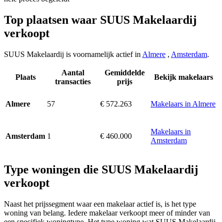
Top plaatsen waar SUUS Makelaardij
verkoopt
SUUS Makelaardij is voornamelijk actief in
Almere
,
Amsterdam
.
Aantal
Gemiddelde
Plaats
Bekijk makelaars
transacties
prijs
57
€ 572.263
Makelaars in Almere
Almere
Makelaars in
1
€ 460.000
Amsterdam
Amsterdam
Type woningen die SUUS Makelaardij
verkoopt
Naast het prijssegment waar een makelaar actief is, is het type
woning van belang. Iedere makelaar verkoopt meer of minder van
een specifiek woningtype. Het type woning wat SUUS Makelaardij