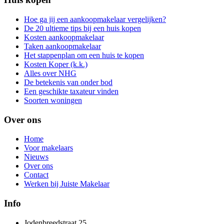
Hoe ga jij een aankoopmakelaar vergelijken?
De 20 ultieme tips bij een huis kopen
Kosten aankoopmakelaar
Taken aankoopmakelaar
Het stappenplan om een huis te kopen
Kosten Koper (k.k.)
Alles over NHG
De betekenis van onder bod
Een geschikte taxateur vinden
Soorten woningen
Over ons
Home
Voor makelaars
Nieuws
Over ons
Contact
Werken bij Juiste Makelaar
Info
Jodenbreedstraat 25