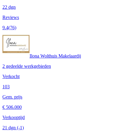
22 dgn
Reviews
9.4
(76)
Ilona Wolthuis Makelaardij
2 gedeelde werkgebieden
Verkocht
103
Gem. prijs
€ 506.000
Verkooptijd
21 dgn
(-1)