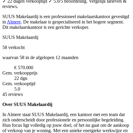
✓ 22 dagen verkooptijd ✓ 5.0/5 beoordeling. Vergelijk tarieven &
reviews.
SUUS Makelaardij is een professioneel makelaarskantoor
gevestigd
in
Almere
.
De makelaar is gespecialiseerd in het hogere segment.
Dit makelaarskantoor is een gerichte verkoper.
SUUS Makelaardij
58
verkocht
waarvan 58 in de afgelopen 12 maanden
€ 570.000
Gem. verkoopprijs
22 dgn
Gem. verkooptijd
5.0
45 reviews
Over SUUS Makelaardij
In Almere staat SUUS Makelaardij, een kantoor met een team dat
zich onderscheidt door professionele en persoonlijke begeleiding.
Hun focus ligt volledig op jouw doel, of het nu gaat om de aankoop
of verkoop van je woning. Met een unieke energieke werkwijze en