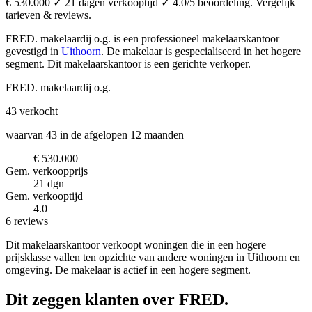
€ 530.000 ✓ 21 dagen verkooptijd ✓ 4.0/5 beoordeling. Vergelijk
tarieven & reviews.
FRED. makelaardij o.g. is een professioneel makelaarskantoor
gevestigd in
Uithoorn
.
De makelaar is gespecialiseerd in het hogere
segment.
Dit makelaarskantoor is een gerichte verkoper.
FRED. makelaardij o.g.
43
verkocht
waarvan 43 in de afgelopen 12 maanden
€ 530.000
Gem. verkoopprijs
21 dgn
Gem. verkooptijd
4.0
6 reviews
Dit makelaarskantoor verkoopt woningen die in een hogere
prijsklasse vallen ten opzichte van andere woningen in Uithoorn en
omgeving. De makelaar is actief in een hogere segment.
Dit zeggen klanten over FRED.