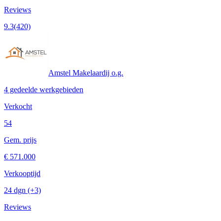
Reviews
9.3
(420)
Amstel Makelaardij o.g.
4 gedeelde werkgebieden
Verkocht
54
Gem. prijs
€ 571.000
Verkooptijd
24 dgn
(+3)
Reviews