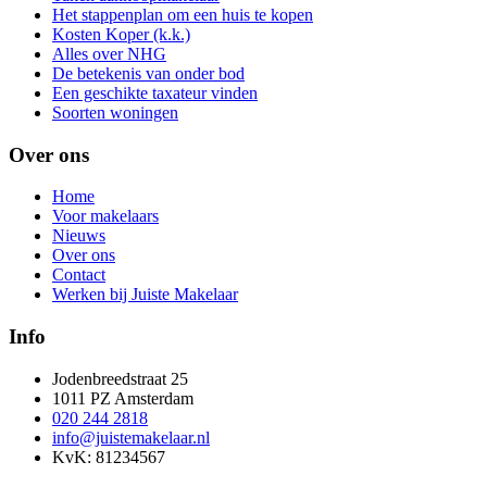
Het stappenplan om een huis te kopen
Kosten Koper (k.k.)
Alles over NHG
De betekenis van onder bod
Een geschikte taxateur vinden
Soorten woningen
Over ons
Home
Voor makelaars
Nieuws
Over ons
Contact
Werken bij Juiste Makelaar
Info
Jodenbreedstraat 25
1011 PZ Amsterdam
020 244 2818
info@juistemakelaar.nl
KvK: 81234567