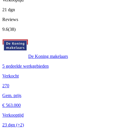
21 dgn
Reviews
9.6
(38)
De Koning makelaars
5 gedeelde werkgebieden
Verkocht
270
Gem. prijs
€ 563.000
Verkooptijd
23 dgn
(+2)