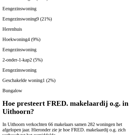
Eengezinswoning
Eengezinswoning
9
(21%)
Herenhuis
Hoekwoning
4
(9%)
Eengezinswoning
2-onder-1-kap
2
(5%)
Eengezinswoning
Geschakelde woning
1
(2%)
Bungalow
Hoe presteert FRED. makelaardij o.g. in
Uithoorn?
In Uithoorn verkochten 66 makelaars samen 282 woningen het
afgelopen jaar. Hieronder zie je hoe FRED. makelaardij o.g. zich