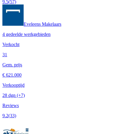
9.5
(57)
Eveleens Makelaars
4 gedeelde werkgebieden
Verkocht
31
Gem. prijs
€ 621.000
Verkooptijd
28 dgn
(+7)
Reviews
9.2
(33)