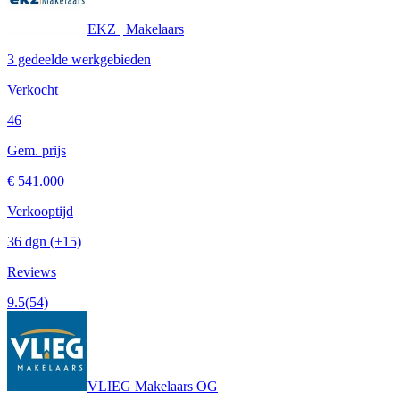
EKZ | Makelaars
3 gedeelde werkgebieden
Verkocht
46
Gem. prijs
€ 541.000
Verkooptijd
36 dgn
(+15)
Reviews
9.5
(54)
VLIEG Makelaars OG