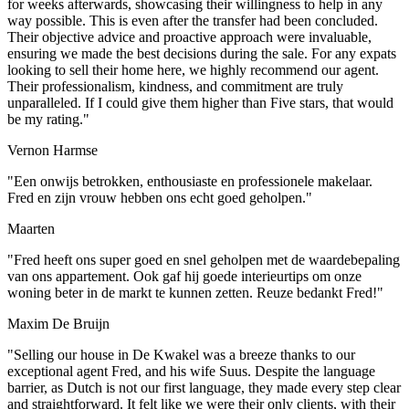
for weeks afterwards, showcasing their willingness to help in any
way possible. This is even after the transfer had been concluded.
Their objective advice and proactive approach were invaluable,
ensuring we made the best decisions during the sale. For any expats
looking to sell their home here, we highly recommend our agent.
Their professionalism, kindness, and commitment are truly
unparalleled. If I could give them higher than Five stars, that would
be my rating."
Vernon Harmse
"Een onwijs betrokken, enthousiaste en professionele makelaar.
Fred en zijn vrouw hebben ons echt goed geholpen."
Maarten
"Fred heeft ons super goed en snel geholpen met de waardebepaling
van ons appartement. Ook gaf hij goede interieurtips om onze
woning beter in de markt te kunnen zetten. Reuze bedankt Fred!"
Maxim De Bruijn
"Selling our house in De Kwakel was a breeze thanks to our
exceptional agent Fred, and his wife Suus. Despite the language
barrier, as Dutch is not our first language, they made every step clear
and straightforward. It felt like we were their only clients, with their