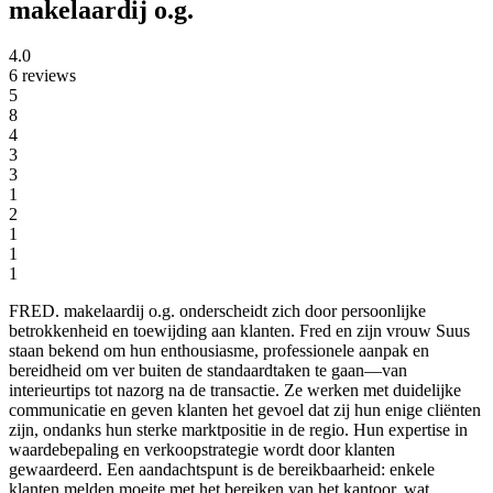
makelaardij o.g.
4.0
6 reviews
5
8
4
3
3
1
2
1
1
1
FRED. makelaardij o.g. onderscheidt zich door persoonlijke
betrokkenheid en toewijding aan klanten. Fred en zijn vrouw Suus
staan bekend om hun enthousiasme, professionele aanpak en
bereidheid om ver buiten de standaardtaken te gaan—van
interieurtips tot nazorg na de transactie. Ze werken met duidelijke
communicatie en geven klanten het gevoel dat zij hun enige cliënten
zijn, ondanks hun sterke marktpositie in de regio. Hun expertise in
waardebepaling en verkoopstrategie wordt door klanten
gewaardeerd. Een aandachtspunt is de bereikbaarheid: enkele
klanten melden moeite met het bereiken van het kantoor, wat