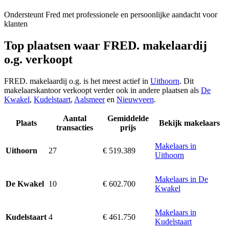
Ondersteunt Fred met professionele en persoonlijke aandacht voor
klanten
Top plaatsen waar FRED. makelaardij
o.g. verkoopt
FRED. makelaardij o.g. is het meest actief in
Uithoorn
. Dit
makelaarskantoor verkoopt verder ook in andere plaatsen als
De
Kwakel
,
Kudelstaart
,
Aalsmeer
en
Nieuwveen
.
Aantal
Gemiddelde
Plaats
Bekijk makelaars
transacties
prijs
Makelaars in
27
€ 519.389
Uithoorn
Uithoorn
Makelaars in De
10
€ 602.700
De Kwakel
Kwakel
Makelaars in
4
€ 461.750
Kudelstaart
Kudelstaart