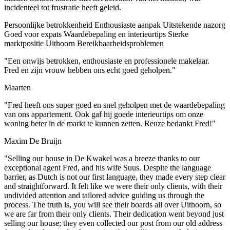
incidenteel tot frustratie heeft geleid.
Persoonlijke betrokkenheid
Enthousiaste aanpak
Uitstekende nazorg
Goed voor expats
Waardebepaling en interieurtips
Sterke
marktpositie Uithoorn
Bereikbaarheidsproblemen
"Een onwijs betrokken, enthousiaste en professionele makelaar.
Fred en zijn vrouw hebben ons echt goed geholpen."
Maarten
"Fred heeft ons super goed en snel geholpen met de waardebepaling
van ons appartement. Ook gaf hij goede interieurtips om onze
woning beter in de markt te kunnen zetten. Reuze bedankt Fred!"
Maxim De Bruijn
"Selling our house in De Kwakel was a breeze thanks to our
exceptional agent Fred, and his wife Suus. Despite the language
barrier, as Dutch is not our first language, they made every step clear
and straightforward. It felt like we were their only clients, with their
undivided attention and tailored advice guiding us through the
process. The truth is, you will see their boards all over Uithoorn, so
we are far from their only clients. Their dedication went beyond just
selling our house; they even collected our post from our old address