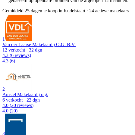
— gebaseerd op openbare bronnen van de afgelopen 12 maanden.
Gemiddeld 25 dagen te koop in Kudelstaart
·
24 actieve makelaars
1
Van der Laarse Makelaardij O.G. B.V.
12 verkocht
· 32 dgn
4.3
(6 reviews)
4.3
(6)
2
Amstel Makelaardij o.g.
6 verkocht
· 22 dgn
4.0
(20 reviews)
4.0
(20)
3