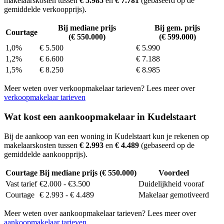
makelaarskosten tussen
€ 5.985
en
€ 7.781
(gebaseerd op de
gemiddelde verkoopprijs).
Bij mediane prijs
Bij gem. prijs
Courtage
(€ 550.000)
(€ 599.000)
1,0%
€ 5.500
€ 5.990
1,2%
€ 6.600
€ 7.188
1,5%
€ 8.250
€ 8.985
Meer weten over verkoopmakelaar tarieven? Lees meer over
verkoopmakelaar tarieven
Wat kost een aankoopmakelaar in Kudelstaart
Bij de aankoop van een woning in Kudelstaart kun je rekenen op
makelaarskosten tussen
€ 2.993
en
€ 4.489
(gebaseerd op de
gemiddelde aankoopprijs).
Courtage
Bij mediane prijs (€ 550.000)
Voordeel
Vast tarief
€2.000 - €3.500
Duidelijkheid vooraf
Courtage
€ 2.993 - € 4.489
Makelaar gemotiveerd
Meer weten over aankoopmakelaar tarieven? Lees meer over
aankoopmakelaar tarieven