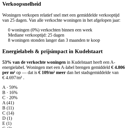
Verkoopsnelheid
Woningen verkopen relatief snel met een gemiddelde verkooptijd
van 25 dagen. Van alle verkochte woningen in het afgelopen jaar:
0 woningen (0%) verkochten binnen een week
Mediane verkooptijd: 25 dagen
8 woningen stonden langer dan 3 maanden te koop
Energielabels & prijsimpact in Kudelstaart
53% van de verkochte woningen
in Kudelstaart heeft een A-
energielabel.
Woningen met een A-label brengen gemiddeld
€ 4.806
per m²
op
— dat is
€ 109/m² meer
dan het stadsgemiddelde van
€ 4.697/m²
.
A · 59%
B · 16%
C · 20%
A (41)
B (11)
C (14)
D (1)
E (1)