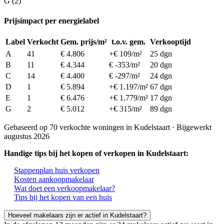
G (2)
Prijsimpact per energielabel
Label
Verkocht
Gem. prijs/m²
t.o.v. gem.
Verkooptijd
A
41
€ 4.806
+€ 109/m²
25 dgn
B
11
€ 4.344
€ -353/m²
20 dgn
C
14
€ 4.400
€ -297/m²
24 dgn
D
1
€ 5.894
+€ 1.197/m²
67 dgn
E
1
€ 6.476
+€ 1.779/m²
17 dgn
G
2
€ 5.012
+€ 315/m²
89 dgn
Gebaseerd op 70 verkochte woningen in Kudelstaart · Bijgewerkt
augustus 2026
Handige tips bij het kopen of verkopen in Kudelstaart:
Stappenplan huis verkopen
Kosten aankoopmakelaar
Wat doet een verkoopmakelaar?
Tips bij het kopen van een huis
Hoeveel makelaars zijn er actief in Kudelstaart?