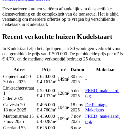
Deze tarieven kunnen variëren afhankelijk van de specifieke
dienstverlening en de complexiteit van de transactie. Het is altijd
verstandig om meerdere offertes op te vragen bij verschillende
makelaars in Kudelstaart.
Recent verkochte huizen Kudelstaart
In Kudelstaart zijn het afgelopen jaar 80 woningen verkocht voor
een gemiddelde prijs van € 599.000. De gemiddelde prijs per m² is
€ 4.701 en de mediane verkooptijd bedraagt 25 dagen.
Adres
Prijs
m²
Datum
Makelaar
Copierstraat 50
€ 620.000
30 dec
149m²
-
30 dec 2025
€ 4.161/m²
2025
Linksachterstraat
€ 529.000
5 dec
FRED. makelaardij
1
128m²
€ 4.133/m²
2025
o.g.
5 dec 2025
Calveslo 20
€ 495.000
18 nov
De Plantage
104m²
18 nov 2025
€ 4.760/m²
2025
Makelaars
Marconistraat 15
€ 439.000
7 nov
FRED. makelaardij
109m²
7 nov 2025
€ 4.028/m²
2025
o.g.
Geerland 53
€ 625.000
6 nov