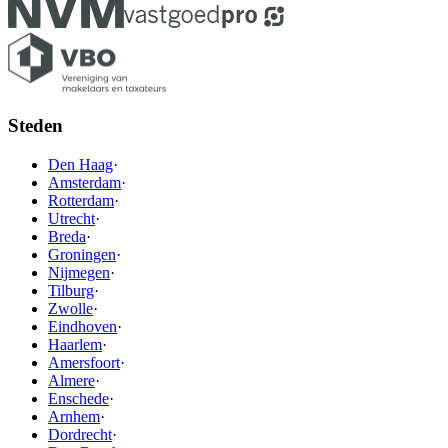
Steden
Den Haag
·
Amsterdam
·
Rotterdam
·
Utrecht
·
Breda
·
Groningen
·
Nijmegen
·
Tilburg
·
Zwolle
·
Eindhoven
·
Haarlem
·
Amersfoort
·
Almere
·
Enschede
·
Arnhem
·
Dordrecht
·