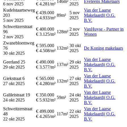
146m²
Eveleens Makelaars
6 nov 2025
€ 4.281/m²
2025
Kudelstaartseweg
Van der Laarse
€ 439.000
5 nov
203
89m²
Makelaardij O.G.
€ 4.933/m²
2025
5 nov 2025
B.V.
Schweitzerstraat
€ 400.000
2 nov
VanHuyse - Partner in
96
128m²
€ 3.125/m²
2025
Wonen
2 nov 2025
Zwanebloemweg
€ 595.000
30 okt
76
132m²
De Koning makelaars
€ 4.508/m²
2025
30 okt 2025
Van der Laarse
Geerland 25
€ 490.000
29 okt
137m²
Makelaardij O.G.
29 okt 2025
€ 3.577/m²
2025
B.V.
Van der Laarse
Giekstraat 6
€ 565.000
27 okt
132m²
Makelaardij O.G.
27 okt 2025
€ 4.280/m²
2025
B.V.
Van der Laarse
Galileistraat 19
€ 350.000
24 okt
59m²
Makelaardij O.G.
24 okt 2025
€ 5.932/m²
2025
B.V.
Schweitzerstraat
Van der Laarse
€ 499.000
22 okt
48
117m²
Makelaardij O.G.
€ 4.265/m²
2025
22 okt 2025
B.V.