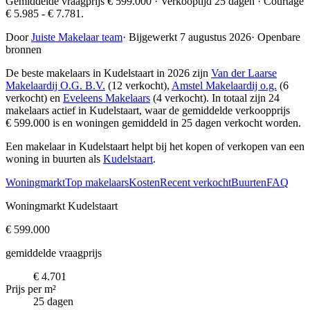
Gemiddelde vraagprijs € 599.000 · Verkooptijd 25 dagen · Courtage
€ 5.985 - € 7.781.
Door
Juiste Makelaar team
·
Bijgewerkt 7 augustus 2026
·
Openbare
bronnen
De beste makelaars in Kudelstaart in 2026 zijn
Van der Laarse
Makelaardij O.G. B.V.
(12 verkocht),
Amstel Makelaardij o.g.
(6
verkocht) en
Eveleens Makelaars
(4 verkocht)
. In totaal zijn 24
makelaars actief in Kudelstaart, waar de gemiddelde verkoopprijs
€ 599.000 is en woningen gemiddeld in 25 dagen verkocht worden.
Een makelaar in Kudelstaart helpt bij het kopen of verkopen van een
woning in buurten als
Kudelstaart
.
Woningmarkt
Top makelaars
Kosten
Recent verkocht
Buurten
FAQ
Woningmarkt Kudelstaart
€ 599.000
gemiddelde vraagprijs
€ 4.701
Prijs per m²
25 dagen