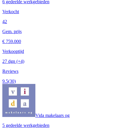
6 gedeelde werkgebieden
Verkocht
42
Gem. prijs
€ 759.000
Verkooptijd
27 dgn
(+4)
Reviews
9.5
(30)
Vida makelaars og
5 gedeelde werkgebieden