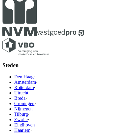
Steden
Den Haag
·
Amsterdam
·
Rotterdam
·
Utrecht
·
Breda
·
Groningen
·
Nijmegen
·
Tilburg
·
Zwolle
·
Eindhoven
·
Haarlem
·