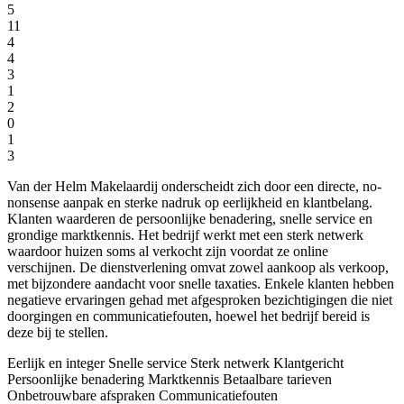
5
11
4
4
3
1
2
0
1
3
Van der Helm Makelaardij onderscheidt zich door een directe, no-
nonsense aanpak en sterke nadruk op eerlijkheid en klantbelang.
Klanten waarderen de persoonlijke benadering, snelle service en
grondige marktkennis. Het bedrijf werkt met een sterk netwerk
waardoor huizen soms al verkocht zijn voordat ze online
verschijnen. De dienstverlening omvat zowel aankoop als verkoop,
met bijzondere aandacht voor snelle taxaties. Enkele klanten hebben
negatieve ervaringen gehad met afgesproken bezichtigingen die niet
doorgingen en communicatiefouten, hoewel het bedrijf bereid is
deze bij te stellen.
Eerlijk en integer
Snelle service
Sterk netwerk
Klantgericht
Persoonlijke benadering
Marktkennis
Betaalbare tarieven
Onbetrouwbare afspraken
Communicatiefouten