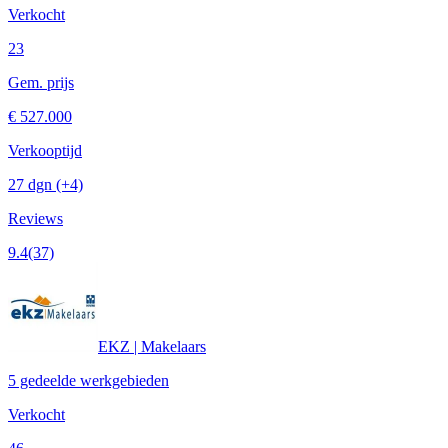
Verkocht
23
Gem. prijs
€ 527.000
Verkooptijd
27 dgn
(+4)
Reviews
9.4
(37)
EKZ | Makelaars
5 gedeelde werkgebieden
Verkocht