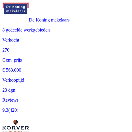
De Koning makelaars
8 gedeelde werkgebieden
Verkocht
270
Gem. prijs
€ 563.000
Verkooptijd
23 dgn
Reviews
9.3
(420)