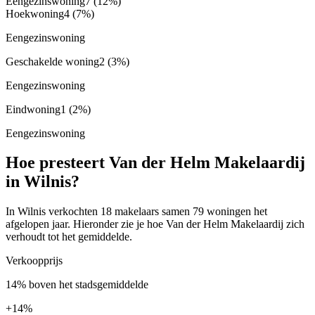
Eengezinswoning
7
(12%)
Hoekwoning
4
(7%)
Eengezinswoning
Geschakelde woning
2
(3%)
Eengezinswoning
Eindwoning
1
(2%)
Eengezinswoning
Hoe presteert Van der Helm Makelaardij
in Wilnis?
In Wilnis verkochten 18 makelaars samen 79 woningen het
afgelopen jaar. Hieronder zie je hoe Van der Helm Makelaardij zich
verhoudt tot het gemiddelde.
Verkoopprijs
14% boven het stadsgemiddelde
+
14%