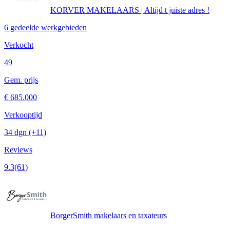
KORVER MAKELAARS | Altijd t juiste adres !
6 gedeelde werkgebieden
Verkocht
49
Gem. prijs
€ 685.000
Verkooptijd
34 dgn
(+11)
Reviews
9.3
(61)
BorgerSmith makelaars en taxateurs