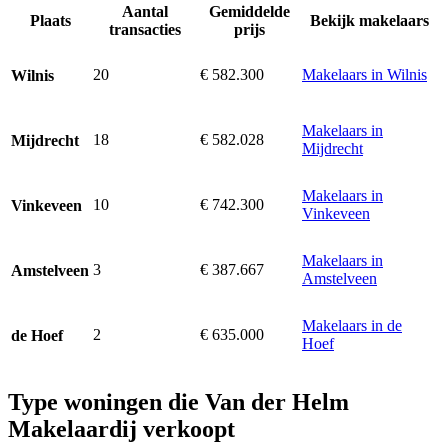
Aantal
Gemiddelde
Plaats
Bekijk makelaars
transacties
prijs
20
€ 582.300
Makelaars in Wilnis
Wilnis
Makelaars in
18
€ 582.028
Mijdrecht
Mijdrecht
Makelaars in
10
€ 742.300
Vinkeveen
Vinkeveen
Makelaars in
3
€ 387.667
Amstelveen
Amstelveen
Makelaars in de
2
€ 635.000
de Hoef
Hoef
Type woningen die Van der Helm
Makelaardij verkoopt