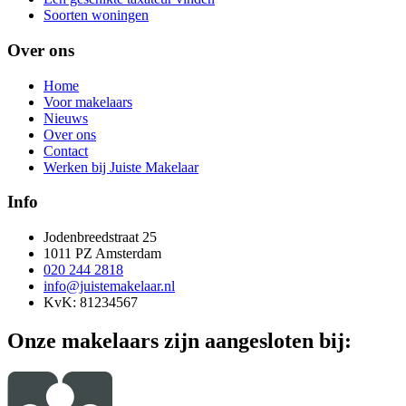
Soorten woningen
Over ons
Home
Voor makelaars
Nieuws
Over ons
Contact
Werken bij Juiste Makelaar
Info
Jodenbreedstraat 25
1011 PZ Amsterdam
020 244 2818
info@juistemakelaar.nl
KvK: 81234567
Onze makelaars zijn aangesloten bij: