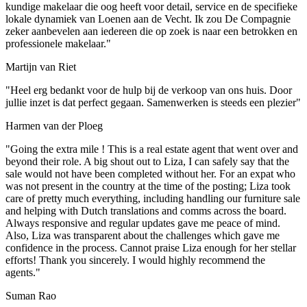
kundige makelaar die oog heeft voor detail, service en de specifieke
lokale dynamiek van Loenen aan de Vecht. Ik zou De Compagnie
zeker aanbevelen aan iedereen die op zoek is naar een betrokken en
professionele makelaar."
Martijn van Riet
"Heel erg bedankt voor de hulp bij de verkoop van ons huis. Door
jullie inzet is dat perfect gegaan. Samenwerken is steeds een plezier"
Harmen van der Ploeg
"Going the extra mile ! This is a real estate agent that went over and
beyond their role. A big shout out to Liza, I can safely say that the
sale would not have been completed without her. For an expat who
was not present in the country at the time of the posting; Liza took
care of pretty much everything, including handling our furniture sale
and helping with Dutch translations and comms across the board.
Always responsive and regular updates gave me peace of mind.
Also, Liza was transparent about the challenges which gave me
confidence in the process. Cannot praise Liza enough for her stellar
efforts! Thank you sincerely. I would highly recommend the
agents."
Suman Rao