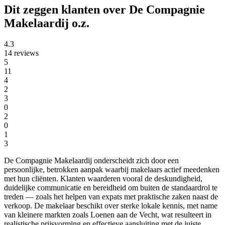
Dit zeggen klanten over De Compagnie
Makelaardij o.z.
4.3
14 reviews
5
11
4
2
3
0
2
0
1
3
De Compagnie Makelaardij onderscheidt zich door een
persoonlijke, betrokken aanpak waarbij makelaars actief meedenken
met hun cliënten. Klanten waarderen vooral de deskundigheid,
duidelijke communicatie en bereidheid om buiten de standaardrol te
treden — zoals het helpen van expats met praktische zaken naast de
verkoop. De makelaar beschikt over sterke lokale kennis, met name
van kleinere markten zoals Loenen aan de Vecht, wat resulteert in
realistische prijsvorming en effectieve aansluiting met de juiste