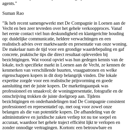
agents."
Suman Rao
"Ik heb recent samengewerkt met De Compagnie in Loenen aan de
Vecht en ben zeer tevreden over het gehele verkoopproces. Vanaf
het eerste contact viel hun deskundigheid en klantgerichte houding
op: duidelijke communicatie, heldere verwachtingen en een
realistisch advies over marktwaarde en presentatie van onze woning.
De makelaar nam de tijd voor een grondige waardebepaling en gaf
concrete, praktische tips die direct resultaat opleverden bij
bezichtigingen. Wat vooral opviel was hun gedegen kennis van de
lokale, toch specifieke markt in Loenen aan de Vecht, ze kennen de
kenmerken van verschillende buurten, vraagpatronen en welke
eigenschappen kopers in dit dorp belangrijk vinden. Die lokale
expertise zorgde voor een realistische prijsvorming en goede
aansluiting met de juiste kopers. De marketingaanpak was
professioneel en smaakvol; de woningpresentatie, fotografie en de
omschrijving trokken de juiste doelgroep aan. Tijdens
bezichtigingen en onderhandelingen trad De Compagnie consistent
professioneel en representatief op, met oog voor zowel onze
belangen als die van potentiële kopers. De afhandeling van de
administratieve en juridische zaken verliep tot nu toe soepel en
accuraat, waardoor het gehele traject efficiënt lijkt te verlopen en
zonder onnodige vertragingen. Kortom: een betrouwbare en