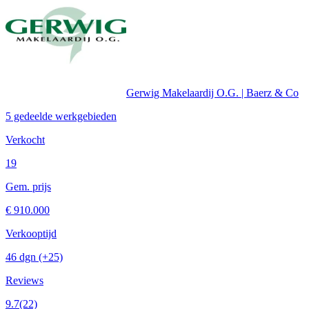
Gerwig Makelaardij O.G. | Baerz & Co
5 gedeelde werkgebieden
Verkocht
19
Gem. prijs
€ 910.000
Verkooptijd
46 dgn
(+25)
Reviews
9.7
(22)