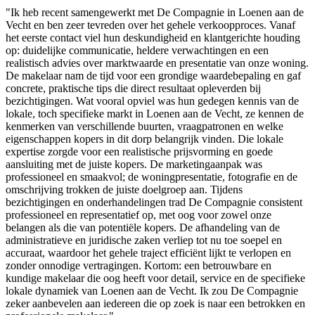
"Ik heb recent samengewerkt met De Compagnie in Loenen aan de
Vecht en ben zeer tevreden over het gehele verkoopproces. Vanaf
het eerste contact viel hun deskundigheid en klantgerichte houding
op: duidelijke communicatie, heldere verwachtingen en een
realistisch advies over marktwaarde en presentatie van onze woning.
De makelaar nam de tijd voor een grondige waardebepaling en gaf
concrete, praktische tips die direct resultaat opleverden bij
bezichtigingen. Wat vooral opviel was hun gedegen kennis van de
lokale, toch specifieke markt in Loenen aan de Vecht, ze kennen de
kenmerken van verschillende buurten, vraagpatronen en welke
eigenschappen kopers in dit dorp belangrijk vinden. Die lokale
expertise zorgde voor een realistische prijsvorming en goede
aansluiting met de juiste kopers. De marketingaanpak was
professioneel en smaakvol; de woningpresentatie, fotografie en de
omschrijving trokken de juiste doelgroep aan. Tijdens
bezichtigingen en onderhandelingen trad De Compagnie consistent
professioneel en representatief op, met oog voor zowel onze
belangen als die van potentiële kopers. De afhandeling van de
administratieve en juridische zaken verliep tot nu toe soepel en
accuraat, waardoor het gehele traject efficiënt lijkt te verlopen en
zonder onnodige vertragingen. Kortom: een betrouwbare en
kundige makelaar die oog heeft voor detail, service en de specifieke
lokale dynamiek van Loenen aan de Vecht. Ik zou De Compagnie
zeker aanbevelen aan iedereen die op zoek is naar een betrokken en