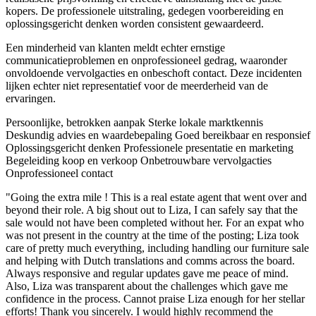
kopers. De professionele uitstraling, gedegen voorbereiding en
oplossingsgericht denken worden consistent gewaardeerd.
Een minderheid van klanten meldt echter ernstige
communicatieproblemen en onprofessioneel gedrag, waaronder
onvoldoende vervolgacties en onbeschoft contact. Deze incidenten
lijken echter niet representatief voor de meerderheid van de
ervaringen.
Persoonlijke, betrokken aanpak
Sterke lokale marktkennis
Deskundig advies en waardebepaling
Goed bereikbaar en responsief
Oplossingsgericht denken
Professionele presentatie en marketing
Begeleiding koop en verkoop
Onbetrouwbare vervolgacties
Onprofessioneel contact
"Going the extra mile ! This is a real estate agent that went over and
beyond their role. A big shout out to Liza, I can safely say that the
sale would not have been completed without her. For an expat who
was not present in the country at the time of the posting; Liza took
care of pretty much everything, including handling our furniture sale
and helping with Dutch translations and comms across the board.
Always responsive and regular updates gave me peace of mind.
Also, Liza was transparent about the challenges which gave me
confidence in the process. Cannot praise Liza enough for her stellar
efforts! Thank you sincerely. I would highly recommend the