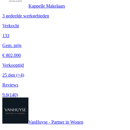
Kappelle Makelaars
3 gedeelde werkgebieden
Verkocht
133
Gem. prijs
€ 802.000
Verkooptijd
25 dgn
(+4)
Reviews
9.6
(140)
VanHuyse - Partner in Wonen