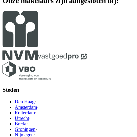
Onze makelaars zijn aangesloten bij:
Steden
Den Haag
·
Amsterdam
·
Rotterdam
·
Utrecht
·
Breda
·
Groningen
·
Nijmegen
·