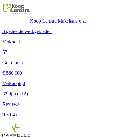
Koop Lenstra Makelaars o.z.
3 gedeelde werkgebieden
Verkocht
57
Gem. prijs
€ 560.000
Verkooptijd
33 dgn
(+12)
Reviews
9.3
(64)