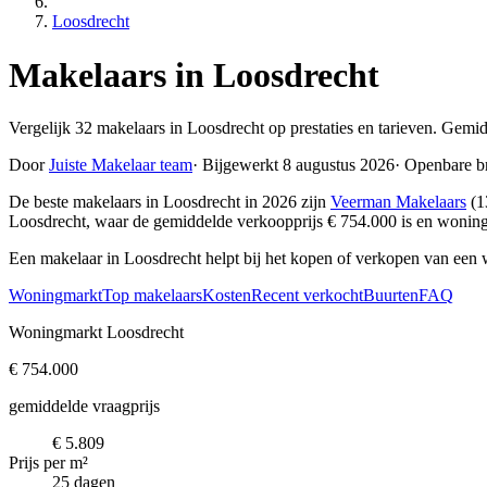
Loosdrecht
Makelaars in Loosdrecht
Vergelijk 32 makelaars in Loosdrecht op prestaties en tarieven. Gemi
Door
Juiste Makelaar team
·
Bijgewerkt 8 augustus 2026
·
Openbare b
De beste makelaars in Loosdrecht in 2026 zijn
Veerman Makelaars
(1
Loosdrecht, waar de gemiddelde verkoopprijs € 754.000 is en wonin
Een makelaar in Loosdrecht helpt bij het kopen of verkopen van een 
Woningmarkt
Top makelaars
Kosten
Recent verkocht
Buurten
FAQ
Woningmarkt Loosdrecht
€ 754.000
gemiddelde vraagprijs
€ 5.809
Prijs per m²
25 dagen