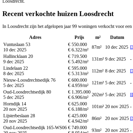
Loosdrecht.
Recent verkochte huizen Loosdrecht
In Loosdrecht zijn het afgelopen jaar 99 woningen verkocht voor een
Adres
Prijs
m²
Datum
Vuntuslaan 53
€ 550.000
87m²
10 dec 2025
D
10 dec 2025
€ 6.322/m²
Hallincklaan 20
€ 719.500
131m²
9 dec 2025
-
9 dec 2025
€ 5.492/m²
Lindelaan 22
€ 595.000
112m²
8 dec 2025
D
8 dec 2025
€ 5.313/m²
Nieuw-Loosdrechtsedijk 76
€ 600.000
121m²
5 dec 2025
-
5 dec 2025
€ 4.959/m²
Oud-Loosdrechtsedijk 80
€ 1.395.000
202m²
5 dec 2025
5 dec 2025
€ 6.906/m²
Horndijk 14
€ 625.000
101m²
20 nov 2025
-
20 nov 2025
€ 6.188/m²
Lijsterbeslaan 28
€ 425.000
86m²
20 nov 2025
D
20 nov 2025
€ 4.942/m²
Oud-Loosdrechtsedijk 165-WS06
€ 749.000
93m²
20 nov 2025
-
20 nov 2025
€ 8.054/m²