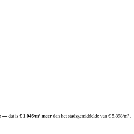
p
— dat is
€ 1.046/m² meer
dan het stadsgemiddelde van € 5.898/m²
.