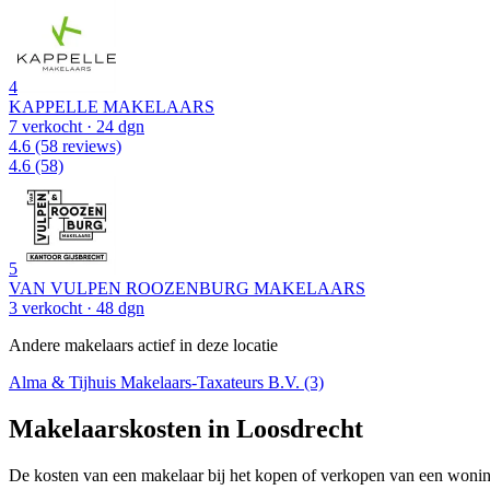
4
KAPPELLE MAKELAARS
7 verkocht
· 24 dgn
4.6
(58 reviews)
4.6
(58)
5
VAN VULPEN ROOZENBURG MAKELAARS
3 verkocht
· 48 dgn
Andere makelaars actief in deze locatie
Alma & Tijhuis Makelaars-Taxateurs B.V. (3)
Makelaarskosten in Loosdrecht
De kosten van een makelaar bij het kopen of verkopen van een woning v