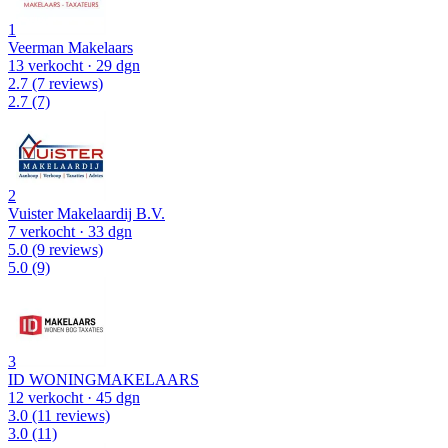
1
Veerman Makelaars
13 verkocht
· 29 dgn
2.7
(7 reviews)
2.7
(7)
2
Vuister Makelaardij B.V.
7 verkocht
· 33 dgn
5.0
(9 reviews)
5.0
(9)
3
ID WONINGMAKELAARS
12 verkocht
· 45 dgn
3.0
(11 reviews)
3.0
(11)