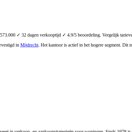
0 ✓ 32 dagen verkooptijd ✓ 4.9/5 beoordeling. Vergelijk tarieve
evestigd in
Mijdrecht
.
Het kantoor is actief in het hogere segment.
Dit m
aliseert in verkoop- en aankoopstrategieën voor woningen. Sinds 1978 i