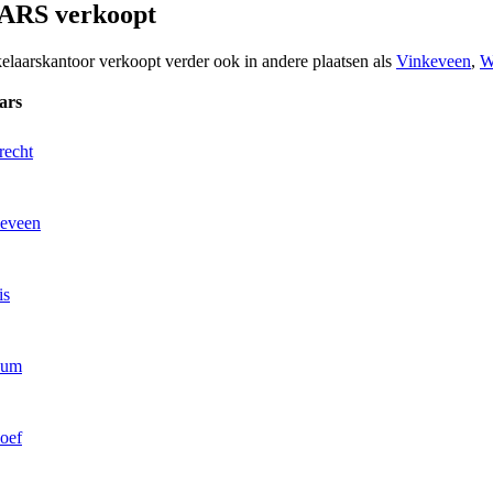
RS verkoopt
kelaarskantoor verkoopt verder ook in andere plaatsen als
Vinkeveen
,
W
ars
recht
keveen
is
sum
oef