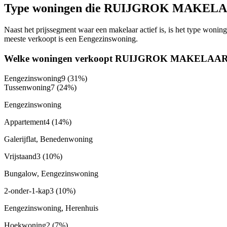
Type woningen die RUIJGROK MAKELA
Naast het prijssegment waar een makelaar actief is, is het type 
meeste verkoopt is een Eengezinswoning.
Welke woningen verkoopt RUIJGROK MAKELAA
Eengezinswoning
9
(31%)
Tussenwoning
7
(24%)
Eengezinswoning
Appartement
4
(14%)
Galerijflat, Benedenwoning
Vrijstaand
3
(10%)
Bungalow, Eengezinswoning
2-onder-1-kap
3
(10%)
Eengezinswoning, Herenhuis
Hoekwoning
2
(7%)