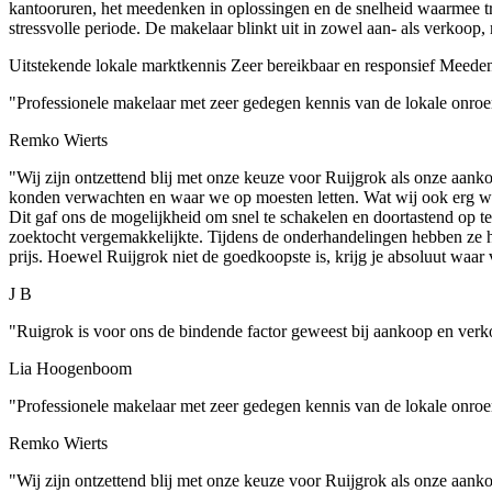
kantooruren, het meedenken in oplossingen en de snelheid waarmee tra
stressvolle periode. De makelaar blinkt uit in zowel aan- als verkoop
Uitstekende lokale marktkennis
Zeer bereikbaar en responsief
Meedenk
"Professionele makelaar met zeer gedegen kennis van de lokale onroe
Remko Wierts
"Wij zijn ontzettend blij met onze keuze voor Ruijgrok als onze aank
konden verwachten en waar we op moesten letten. Wat wij ook erg waa
Dit gaf ons de mogelijkheid om snel te schakelen en doortastend op t
zoektocht vergemakkelijkte. Tijdens de onderhandelingen hebben ze h
prijs. Hoewel Ruijgrok niet de goedkoopste is, krijg je absoluut waar 
J B
"Ruigrok is voor ons de bindende factor geweest bij aankoop en verk
Lia Hoogenboom
"Professionele makelaar met zeer gedegen kennis van de lokale onroe
Remko Wierts
"Wij zijn ontzettend blij met onze keuze voor Ruijgrok als onze aank