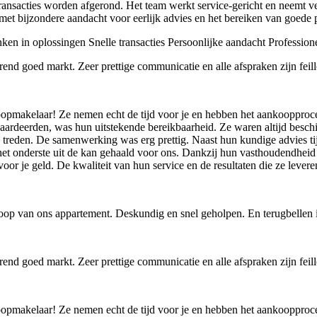
nsacties worden afgerond. Het team werkt service-gericht en neemt veel
, met bijzondere aandacht voor eerlijk advies en het bereiken van goed
en in oplossingen
Snelle transacties
Persoonlijke aandacht
Professione
rend goed markt. Zeer prettige communicatie en alle afspraken zijn fe
oopmakelaar! Ze nemen echt de tijd voor je en hebben het aankoopproce
rdeerden, was hun uitstekende bereikbaarheid. Ze waren altijd beschikb
e treden. De samenwerking was erg prettig. Naast hun kundige advies ti
et onderste uit de kan gehaald voor ons. Dankzij hun vasthoudendheid
voor je geld. De kwaliteit van hun service en de resultaten die ze leve
oop van ons appartement. Deskundig en snel geholpen. En terugbellen is
rend goed markt. Zeer prettige communicatie en alle afspraken zijn fe
oopmakelaar! Ze nemen echt de tijd voor je en hebben het aankoopproce