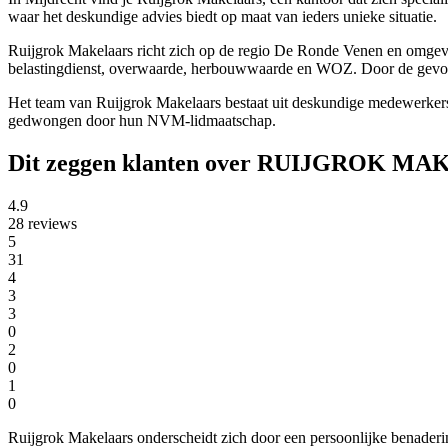
waar het deskundige advies biedt op maat van ieders unieke situatie.
Ruijgrok Makelaars richt zich op de regio De Ronde Venen en omgevin
belastingdienst, overwaarde, herbouwwaarde en WOZ. Door de gevolgde
Het team van Ruijgrok Makelaars bestaat uit deskundige medewerker
gedwongen door hun NVM-lidmaatschap.
Dit zeggen klanten over RUIJGROK M
4.9
28 reviews
5
31
4
3
3
0
2
0
1
0
Ruijgrok Makelaars onderscheidt zich door een persoonlijke benader