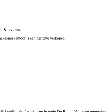
n & reviews.
akelaarskantoor is een gerichte verkoper.
s dit familiebedrijf werkzaam in regio De Ronde Venen en omgeving,