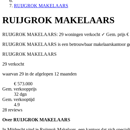
RUIJGROK MAKELAARS
RUIJGROK MAKELAARS
RUIJGROK MAKELAARS: 29 woningen verkocht ✓ Gem. prijs € 573.00
RUIJGROK MAKELAARS is een betrouwbaar makelaarskantoor
g
RUIJGROK MAKELAARS
29
verkocht
waarvan 29 in de afgelopen 12 maanden
€ 573.000
Gem. verkoopprijs
32 dgn
Gem. verkooptijd
4.9
28 reviews
Over RUIJGROK MAKELAARS
In Mijdrecht vind je Ruijgrok Makelaars, een kantoor dat zich speci