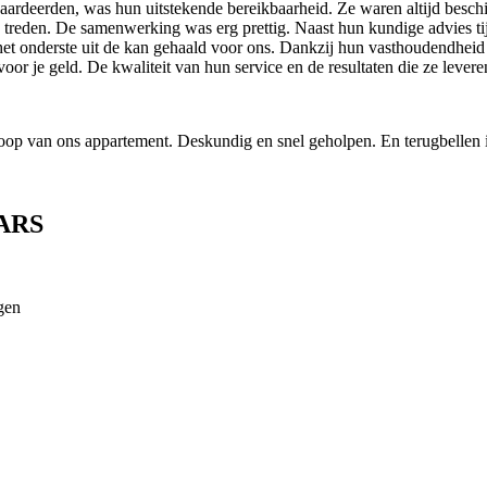
rdeerden, was hun uitstekende bereikbaarheid. Ze waren altijd beschikb
e treden. De samenwerking was erg prettig. Naast hun kundige advies ti
et onderste uit de kan gehaald voor ons. Dankzij hun vasthoudendheid
voor je geld. De kwaliteit van hun service en de resultaten die ze leve
oop van ons appartement. Deskundig en snel geholpen. En terugbellen is
ARS
gen