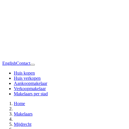
English
Contact
Huis kopen
Huis verkopen
Aankoopmakelaar
Verkoopmakelaar
Makelaars per stad
Home
Makelaars
Mijdrecht