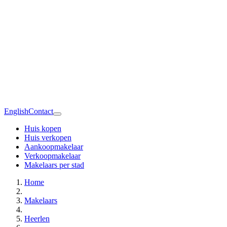
English
Contact
Huis kopen
Huis verkopen
Aankoopmakelaar
Verkoopmakelaar
Makelaars per stad
Home
Makelaars
Heerlen