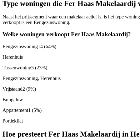
Type woningen die Fer Haas Makelaardij 
Naast het prijssegment waar een makelaar actief is, is het type won
verkoopt is een Eengezinswoning.
Welke woningen verkoopt Fer Haas Makelaardij?
Eengezinswoning
14
(64%)
Herenhuis
Tussenwoning
5
(23%)
Eengezinswoning, Herenhuis
Vrijstaand
2
(9%)
Bungalow
Appartement
1
(5%)
Portiekflat
Hoe presteert Fer Haas Makelaardij in He