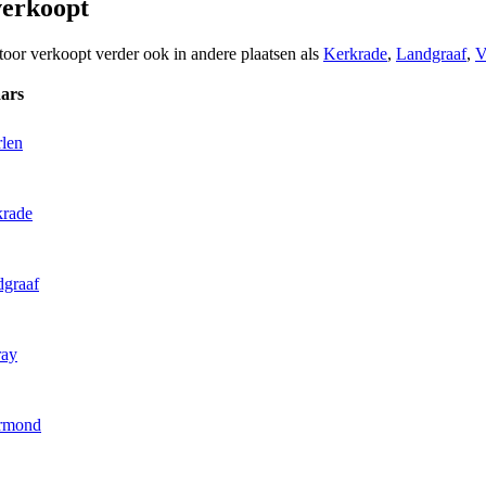
verkoopt
toor verkoopt verder ook in andere plaatsen als
Kerkrade
,
Landgraaf
,
V
ars
rlen
krade
dgraaf
ray
ermond