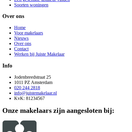
Soorten woningen
Over ons
Home
Voor makelaars
Nieuws
Over ons
Contact
Werken bij Juiste Makelaar
Info
Jodenbreedstraat 25
1011 PZ Amsterdam
020 244 2818
info@juistemakelaar.nl
KvK: 81234567
Onze makelaars zijn aangesloten bij: