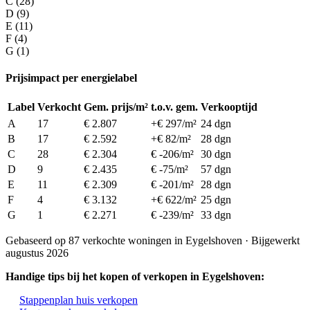
C (28)
D (9)
E (11)
F (4)
G (1)
Prijsimpact per energielabel
Label
Verkocht
Gem. prijs/m²
t.o.v. gem.
Verkooptijd
A
17
€ 2.807
+€ 297/m²
24 dgn
B
17
€ 2.592
+€ 82/m²
28 dgn
C
28
€ 2.304
€ -206/m²
30 dgn
D
9
€ 2.435
€ -75/m²
57 dgn
E
11
€ 2.309
€ -201/m²
28 dgn
F
4
€ 3.132
+€ 622/m²
25 dgn
G
1
€ 2.271
€ -239/m²
33 dgn
Gebaseerd op 87 verkochte woningen in Eygelshoven · Bijgewerkt
augustus 2026
Handige tips bij het kopen of verkopen in Eygelshoven:
Stappenplan huis verkopen