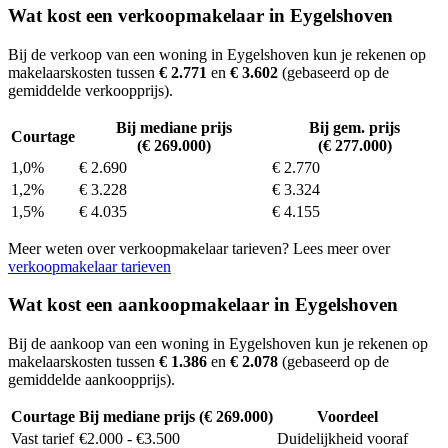
Wat kost een verkoopmakelaar in Eygelshoven
Bij de verkoop van een woning in Eygelshoven kun je rekenen op
makelaarskosten tussen
€ 2.771
en
€ 3.602
(gebaseerd op de
gemiddelde verkoopprijs).
Bij mediane prijs
Bij gem. prijs
Courtage
(€ 269.000)
(€ 277.000)
1,0%
€ 2.690
€ 2.770
1,2%
€ 3.228
€ 3.324
1,5%
€ 4.035
€ 4.155
Meer weten over verkoopmakelaar tarieven? Lees meer over
verkoopmakelaar tarieven
Wat kost een aankoopmakelaar in Eygelshoven
Bij de aankoop van een woning in Eygelshoven kun je rekenen op
makelaarskosten tussen
€ 1.386
en
€ 2.078
(gebaseerd op de
gemiddelde aankoopprijs).
Courtage
Bij mediane prijs (€ 269.000)
Voordeel
Vast tarief
€2.000 - €3.500
Duidelijkheid vooraf