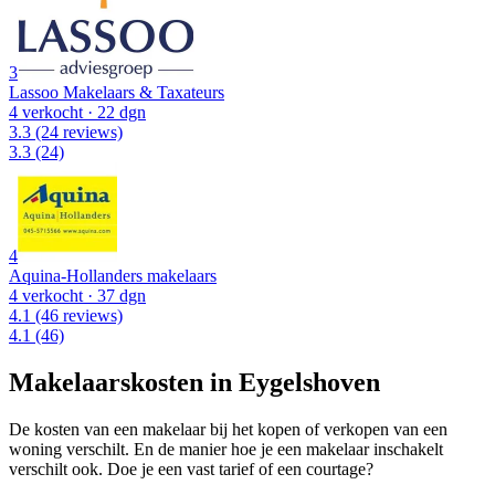
3
Lassoo Makelaars & Taxateurs
4 verkocht
· 22 dgn
3.3
(24 reviews)
3.3
(24)
4
Aquina-Hollanders makelaars
4 verkocht
· 37 dgn
4.1
(46 reviews)
4.1
(46)
Makelaarskosten in Eygelshoven
De kosten van een makelaar bij het kopen of verkopen van een
woning verschilt. En de manier hoe je een makelaar inschakelt
verschilt ook. Doe je een vast tarief of een courtage?