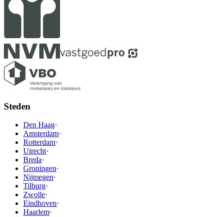
Steden
Den Haag
·
Amsterdam
·
Rotterdam
·
Utrecht
·
Breda
·
Groningen
·
Nijmegen
·
Tilburg
·
Zwolle
·
Eindhoven
·
Haarlem
·