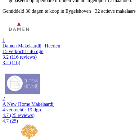
— gebaseerd op openbare bronnen van de afgelopen 12 maanden.
Gemiddeld 30 dagen te koop in Eygelshoven
·
32 actieve makelaars
1
Damen Makelaardij | Heerlen
15 verkocht
· 46 dgn
3.2
(116 reviews)
3.2
(116)
2
A New Home Makelaardij
4 verkocht
· 19 dgn
4.7
(25 reviews)
4.7
(25)