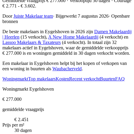
Gemiddelde vraagprijs € 277.000 · Verkooptijd 30 dagen · Courtage
€ 2.771 - € 3.602.
Door
Juiste Makelaar team
·
Bijgewerkt 7 augustus 2026
·
Openbare
bronnen
De beste makelaars in Eygelshoven in 2026 zijn
Damen Makelaardij
| Heerlen
(15 verkocht),
A New Home Makelaardij
(4 verkocht) en
Lassoo Makelaars & Taxateurs
(4 verkocht)
. In totaal zijn 32
makelaars actief in Eygelshoven, waar de gemiddelde verkoopprijs
€ 277.000 is en woningen gemiddeld in 30 dagen verkocht worden.
Een makelaar in Eygelshoven helpt bij het kopen of verkopen van
een woning in buurten als
Waubacherveld
.
Woningmarkt
Top makelaars
Kosten
Recent verkocht
Buurten
FAQ
Woningmarkt Eygelshoven
€ 277.000
gemiddelde vraagprijs
€ 2.451
Prijs per m²
30 dagen