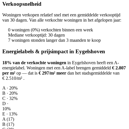
Verkoopsnelheid
Woningen verkopen relatief snel met een gemiddelde verkooptijd
van 30 dagen. Van alle verkochte woningen in het afgelopen jaar:
0 woningen (0%) verkochten binnen een week
Mediane verkooptijd: 30 dagen
7 woningen stonden langer dan 3 maanden te koop
Energielabels & prijsimpact in Eygelshoven
18% van de verkochte woningen
in Eygelshoven heeft een A-
energielabel.
Woningen met een A-label brengen gemiddeld
€ 2.807
per m²
op
— dat is
€ 297/m² meer
dan het stadsgemiddelde van
€ 2.510/m²
.
A · 20%
B · 20%
C · 32%
D ·
10%
E · 13%
A (17)
B (17)