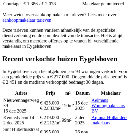
Courtage
€ 1.386 - € 2.078
Makelaar gemotiveerd
Meer weten over aankoopmakelaar tarieven? Lees meer over
aankoopmakelaar tarieven
Deze tarieven kunnen variëren afhankelijk van de specifieke
dienstverlening en de complexiteit van de transactie. Het is altijd
verstandig om meerdere offertes op te vragen bij verschillende
makelaars in Eygelshoven.
Recent verkochte huizen Eygelshoven
In Eygelshoven zijn het afgelopen jaar 93 woningen verkocht voor
een gemiddelde prijs van € 277.000. De gemiddelde prijs per m² is
€ 2.451 en de mediane verkooptijd bedraagt 30 dagen.
Adres
Prijs
m²
Datum
Makelaar
Nieuwenhagerweg
Aelmans
€ 425.000
15 dec
39
150m²
Woningmakelaars
€ 2.833/m²
2025
15 dec 2025
BV
Kennedylaan 14
€ 219.000
2 dec
Aquina-Hollanders
99m²
2 dec 2025
€ 2.212/m²
2025
makelaars
Sint Hubertusstraat
€ 395.000
26 nov