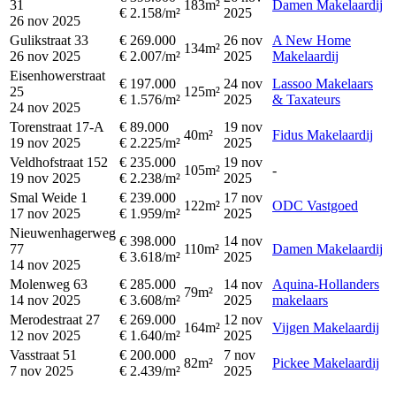
31
183m²
Damen Makelaardij
€ 2.158/m²
2025
26 nov 2025
Gulikstraat 33
€ 269.000
26 nov
A New Home
134m²
26 nov 2025
€ 2.007/m²
2025
Makelaardij
Eisenhowerstraat
€ 197.000
24 nov
Lassoo Makelaars
25
125m²
€ 1.576/m²
2025
& Taxateurs
24 nov 2025
Torenstraat 17-A
€ 89.000
19 nov
40m²
Fidus Makelaardij
19 nov 2025
€ 2.225/m²
2025
Veldhofstraat 152
€ 235.000
19 nov
105m²
-
19 nov 2025
€ 2.238/m²
2025
Smal Weide 1
€ 239.000
17 nov
122m²
ODC Vastgoed
17 nov 2025
€ 1.959/m²
2025
Nieuwenhagerweg
€ 398.000
14 nov
77
110m²
Damen Makelaardij
€ 3.618/m²
2025
14 nov 2025
Molenweg 63
€ 285.000
14 nov
Aquina-Hollanders
79m²
14 nov 2025
€ 3.608/m²
2025
makelaars
Merodestraat 27
€ 269.000
12 nov
164m²
Vijgen Makelaardij
12 nov 2025
€ 1.640/m²
2025
Vasstraat 51
€ 200.000
7 nov
82m²
Pickee Makelaardij
7 nov 2025
€ 2.439/m²
2025