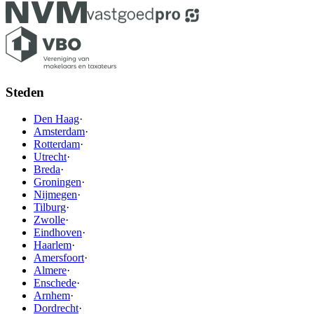
Steden
Den Haag
·
Amsterdam
·
Rotterdam
·
Utrecht
·
Breda
·
Groningen
·
Nijmegen
·
Tilburg
·
Zwolle
·
Eindhoven
·
Haarlem
·
Amersfoort
·
Almere
·
Enschede
·
Arnhem
·
Dordrecht
·