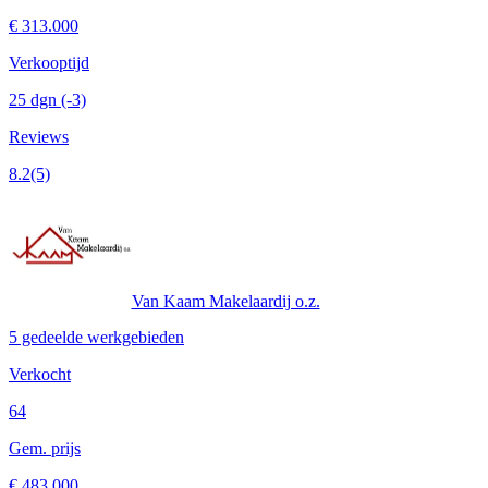
€ 313.000
Verkooptijd
25 dgn
(-3)
Reviews
8.2
(5)
Van Kaam Makelaardij o.z.
5 gedeelde werkgebieden
Verkocht
64
Gem. prijs
€ 483.000