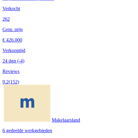
Verkocht
262
Gem. prijs
€ 426.000
Verkooptijd
24 dgn
(-4)
Reviews
9.2
(152)
Makelaarsland
6 gedeelde werkgebieden