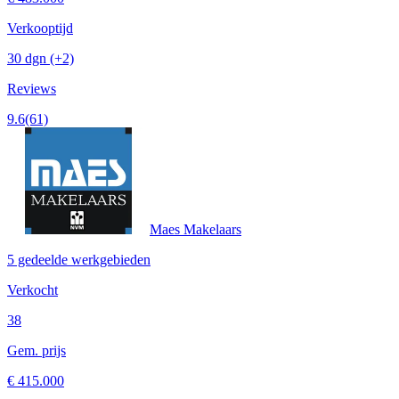
Verkooptijd
30 dgn
(+2)
Reviews
9.6
(61)
Maes Makelaars
5 gedeelde werkgebieden
Verkocht
38
Gem. prijs
€ 415.000