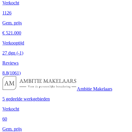
Verkocht
1126
Gem. prijs
€ 521.000
Verkooptijd
27 dgn
(-1)
Reviews
8.8
(1061)
Ambitie Makelaars
5 gedeelde werkgebieden
Verkocht
60
Gem. prijs