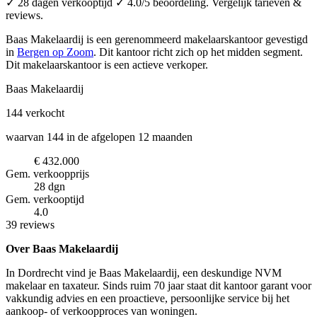
✓ 28 dagen verkooptijd ✓ 4.0/5 beoordeling. Vergelijk tarieven &
reviews.
Baas Makelaardij is een gerenommeerd makelaarskantoor
gevestigd
in
Bergen op Zoom
.
Dit kantoor richt zich op het midden segment.
Dit makelaarskantoor is een actieve verkoper.
Baas Makelaardij
144
verkocht
waarvan 144 in de afgelopen 12 maanden
€ 432.000
Gem. verkoopprijs
28 dgn
Gem. verkooptijd
4.0
39 reviews
Over Baas Makelaardij
In Dordrecht vind je Baas Makelaardij, een deskundige NVM
makelaar en taxateur. Sinds ruim 70 jaar staat dit kantoor garant voor
vakkundig advies en een proactieve, persoonlijke service bij het
aankoop- of verkoopproces van woningen.