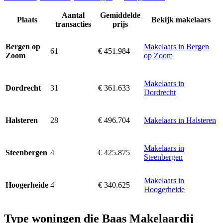
Aantal
Gemiddelde
Plaats
Bekijk makelaars
transacties
prijs
Makelaars in Bergen
Bergen op
61
€ 451.984
op Zoom
Zoom
Makelaars in
31
€ 361.633
Dordrecht
Dordrecht
28
€ 496.704
Makelaars in Halsteren
Halsteren
Makelaars in
4
€ 425.875
Steenbergen
Steenbergen
Makelaars in
4
€ 340.625
Hoogerheide
Hoogerheide
Type woningen die Baas Makelaardij