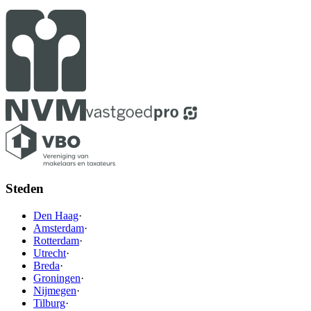
Steden
Den Haag
·
Amsterdam
·
Rotterdam
·
Utrecht
·
Breda
·
Groningen
·
Nijmegen
·
Tilburg
·