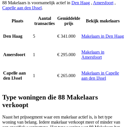
88 Makelaars is voornamelijk actief in
Den Haag
,
Amersfoort
,
Capelle aan den IJssel
.
Aantal
Gemiddelde
Plaats
Bekijk makelaars
transacties
prijs
5
€ 341.000
Makelaars in Den Haag
Den Haag
Makelaars in
1
€ 295.000
Amersfoort
Amersfoort
Makelaars in Capelle
Capelle aan
1
€ 265.000
aan den IJssel
den IJssel
Type woningen die 88 Makelaars
verkoopt
Naast het prijssegment waar een makelaar actief is, is het type
woning van belang. Iedere makelaar verkoopt meer of minder van