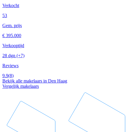
Verkocht
53
Gem. prijs
€ 395.000
Verkooptijd
28 dgn
(+7)
Reviews
9.9
(8)
Bekijk alle makelaars in Den Haag
Vergelijk makelaars