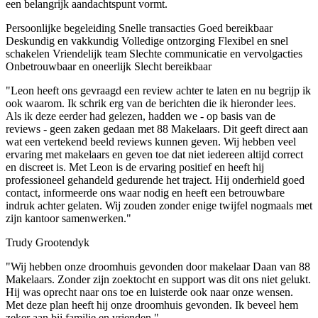
een belangrijk aandachtspunt vormt.
Persoonlijke begeleiding
Snelle transacties
Goed bereikbaar
Deskundig en vakkundig
Volledige ontzorging
Flexibel en snel
schakelen
Vriendelijk team
Slechte communicatie en vervolgacties
Onbetrouwbaar en oneerlijk
Slecht bereikbaar
"Leon heeft ons gevraagd een review achter te laten en nu begrijp ik
ook waarom. Ik schrik erg van de berichten die ik hieronder lees.
Als ik deze eerder had gelezen, hadden we - op basis van de
reviews - geen zaken gedaan met 88 Makelaars. Dit geeft direct aan
wat een vertekend beeld reviews kunnen geven. Wij hebben veel
ervaring met makelaars en geven toe dat niet iedereen altijd correct
en discreet is. Met Leon is de ervaring positief en heeft hij
professioneel gehandeld gedurende het traject. Hij onderhield goed
contact, informeerde ons waar nodig en heeft een betrouwbare
indruk achter gelaten. Wij zouden zonder enige twijfel nogmaals met
zijn kantoor samenwerken."
Trudy Grootendyk
"Wij hebben onze droomhuis gevonden door makelaar Daan van 88
Makelaars. Zonder zijn zoektocht en support was dit ons niet gelukt.
Hij was oprecht naar ons toe en luisterde ook naar onze wensen.
Met deze plan heeft hij onze droomhuis gevonden. Ik beveel hem
zeker aan bij familie en vrienden."