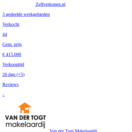
Zelfverkopen.nl
3 gedeelde werkgebieden
Verkocht
44
Gem. prijs
€ 415.000
Verkooptijd
26 dgn
(+5)
Reviews
–
Van der Togt Makelaardij