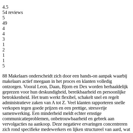
4.5
54 reviews
5
49
4
4
3
1
2
1
1
5
88 Makelaars onderscheidt zich door een hands-on aanpak waarbij
makelaars actief meegaan in het proces en klanten volledig
ontzorgen. Vooral Leon, Daan, Bjorn en Dex worden herhaaldelijk
geprezen voor hun deskundigheid, bereikbaarheid en persoonlijke
betrokkenheid. Het team werkt flexibel, schakelt snel en regelt
administratieve zaken van A tot Z. Veel klanten rapporteren snelle
verkopen tegen goede prijzen en een prettige, stressvrije
samenwerking. Een minderheid meldt echter ernstige
communicatieproblemen, onbetrouwbaarheid en gebrek aan
vervolgacties na aankoop. Deze negatieve ervaringen concentreren
zich rond specifieke medewerkers en lijken structureel van aard, wat