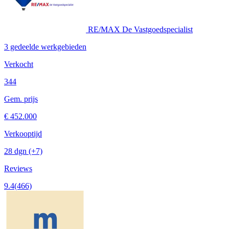
RE/MAX De Vastgoedspecialist
3 gedeelde werkgebieden
Verkocht
344
Gem. prijs
€ 452.000
Verkooptijd
28 dgn
(+7)
Reviews
9.4
(466)