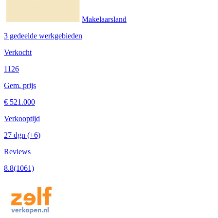
Makelaarsland
3 gedeelde werkgebieden
Verkocht
1126
Gem. prijs
€ 521.000
Verkooptijd
27 dgn
(+6)
Reviews
8.8
(1061)