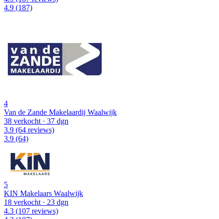
4.9
(187)
4
Van de Zande Makelaardij Waalwijk
38 verkocht
· 37 dgn
3.9
(64 reviews)
3.9
(64)
5
KIN Makelaars Waalwijk
18 verkocht
· 23 dgn
4.3
(107 reviews)