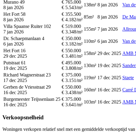
Murano 49
€ 765.000
138m²
8 jan 2026
Van de
8 jan 2026
€ 5.543/m²
Het Fort 58
€ 355.500
85m²
8 jan 2026
De Mak
8 jan 2026
€ 4.182/m²
Villa Spaanse Ruiter 102
€ 519.000
155m²
7 jan 2026
Allrou
7 jan 2026
€ 3.348/m²
Dr. Schaepmanlaan 4
€ 350.000
110m²
6 jan 2026
Van de
6 jan 2026
€ 3.182/m²
Het Fort 16
€ 550.000
158m²
29 dec 2025
AMB M
29 dec 2025
€ 3.481/m²
Putstraat 61
€ 495.000
130m²
19 dec 2025
Sander
19 dec 2025
€ 3.808/m²
Richard Wagnerstraat 23
€ 375.000
119m²
17 dec 2025
Staete
17 dec 2025
€ 3.151/m²
Gerben de Vriesstraat 29
€ 550.000
160m²
16 dec 2025
Carré 
16 dec 2025
€ 3.438/m²
Burgemeester Teijssenlaan 25
€ 375.000
103m²
16 dec 2025
AMB M
16 dec 2025
€ 3.641/m²
Verkoopsnelheid
Woningen verkopen relatief snel met een gemiddelde verkooptijd van 