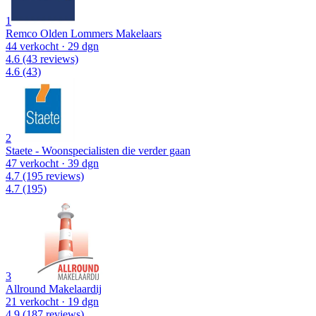
1
Remco Olden Lommers Makelaars
44 verkocht
· 29 dgn
4.6
(43 reviews)
4.6
(43)
2
Staete - Woonspecialisten die verder gaan
47 verkocht
· 39 dgn
4.7
(195 reviews)
4.7
(195)
3
Allround Makelaardij
21 verkocht
· 19 dgn
4.9
(187 reviews)