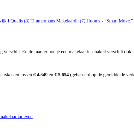
jk I Qualis (8)
Timmermans Makelaardij (7)
Hoomz - "Smart Move."
erschilt. En de manier hoe je een makelaar inschakelt verschilt ook. D
aarskosten tussen
€ 4.349
en
€ 5.654
(gebaseerd op de gemiddelde verk
makelaar tarieven