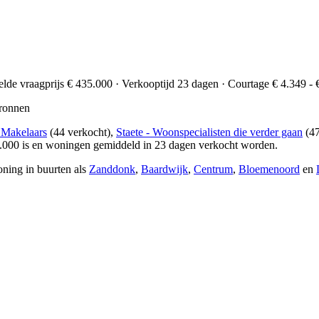
elde vraagprijs € 435.000 · Verkooptijd 23 dagen · Courtage € 4.349 - 
ronnen
Makelaars
(44 verkocht),
Staete - Woonspecialisten die verder gaan
(47
5.000 is en woningen gemiddeld in 23 dagen verkocht worden.
oning in buurten als
Zanddonk
,
Baardwijk
,
Centrum
,
Bloemenoord
en