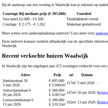
Bij de aankoop van een woning in Waalwijk kun je rekenen op makel
Courtage
Bij mediane prijs (€ 395.000)
Voordeel
Vast tarief
€2.000 - €3.500
Duidelijkheid vooraf
Courtage
€ 2.175 - € 3.262
Makelaar gemotiveerd
Meer weten over aankoopmakelaar tarieven? Lees meer over
aankoop
Deze tarieven kunnen variëren afhankelijk van de specifieke dienstverl
Waalwijk.
Recent verkochte huizen Waalwijk
In Waalwijk zijn het afgelopen jaar 472 woningen verkocht voor een 
Adres
Prijs
m²
Datum
Stationsstraat 50
€ 695.000
117m²
5 mei 2026
-
5 mei 2026
€ 5.940/m²
Antwerpenstraat 8
€ 589.000
147m²
20 jan 2026
Remco
20 jan 2026
€ 4.007/m²
Leeuwenbekstraat 6
€ 399.000
102m²
13 jan 2026
Remco
13 jan 2026
€ 3.912/m²