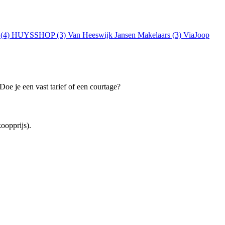
 (4)
HUYSSHOP (3)
Van Heeswijk Jansen Makelaars (3)
ViaJoop
oe je een vast tarief of een courtage?
oopprijs).