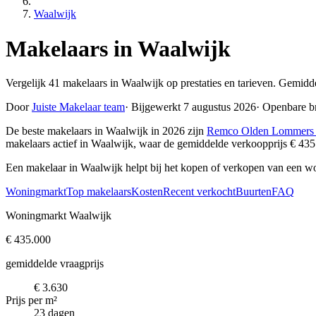
Waalwijk
Makelaars in Waalwijk
Vergelijk 41 makelaars in Waalwijk op prestaties en tarieven. Gemidd
Door
Juiste Makelaar team
·
Bijgewerkt 7 augustus 2026
·
Openbare b
De beste makelaars in Waalwijk in 2026 zijn
Remco Olden Lommers 
makelaars actief in Waalwijk, waar de gemiddelde verkoopprijs € 43
Een makelaar in Waalwijk helpt bij het kopen of verkopen van een w
Woningmarkt
Top makelaars
Kosten
Recent verkocht
Buurten
FAQ
Woningmarkt Waalwijk
€ 435.000
gemiddelde vraagprijs
€ 3.630
Prijs per m²
23 dagen