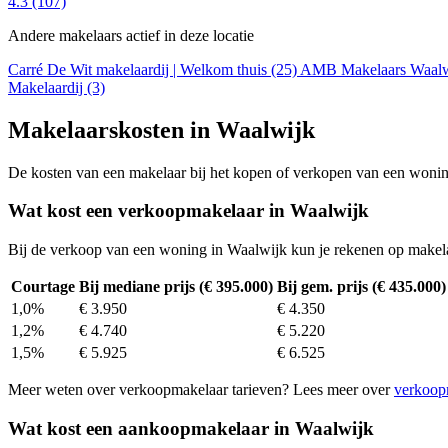
4.3
(107)
Andere makelaars actief in deze locatie
Carré De Wit makelaardij | Welkom thuis (25)
AMB Makelaars Waalwi
Makelaardij (3)
Makelaarskosten in Waalwijk
De kosten van een makelaar bij het kopen of verkopen van een woning v
Wat kost een verkoopmakelaar in Waalwijk
Bij de verkoop van een woning in Waalwijk kun je rekenen op makel
Courtage
Bij mediane prijs (€ 395.000)
Bij gem. prijs (€ 435.000)
1,0%
€ 3.950
€ 4.350
1,2%
€ 4.740
€ 5.220
1,5%
€ 5.925
€ 6.525
Meer weten over verkoopmakelaar tarieven? Lees meer over
verkoop
Wat kost een aankoopmakelaar in Waalwijk