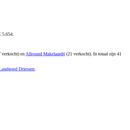
€ 5.654.
 verkocht) en
Allround Makelaardij
(21 verkocht)
. In totaal zijn 41
Landgoed Driessen
.