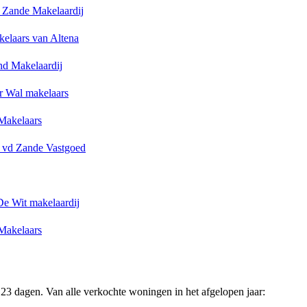
 Zande Makelaardij
elaars van Altena
nd Makelaardij
r Wal makelaars
akelaars
 vd Zande Vastgoed
De Wit makelaardij
akelaars
23 dagen. Van alle verkochte woningen in het afgelopen jaar: