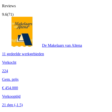
Reviews
9.6
(71)
De Makelaars van Altena
11 gedeelde werkgebieden
Verkocht
224
Gem. prijs
€ 454.000
Verkooptijd
21 dgn
(-1.5)