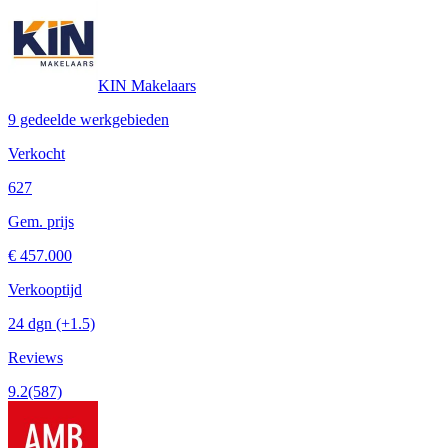
KIN Makelaars
9 gedeelde werkgebieden
Verkocht
627
Gem. prijs
€ 457.000
Verkooptijd
24 dgn
(+1.5)
Reviews
9.2
(587)