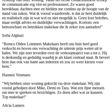
de communicatie erg vlot en professioneel. Ze waren goed
bereikbaar, dachten mee en hielden me continu op de hoogte van de
stand van zaken. Wat ik vooral waardeerde, is dat ze heel duidelijk
en realistisch zijn in wat wel en niet mogelijk is. Geen loze beloftes,
maar eerlijk advies en duidelijke verwachtingen. Kortom: een
betrouwbare en betrokken makelaar die ik zeker zou aanraden!"
Sofia Alghazi
"Remco Olden Lommers Makelaars heeft ons huis heel goed
verkocht en boven ons verwachting de uiterste prijs weten uit te
halen. We zijn zeer tevreden over de verkooptraject van a tot z. Hij
is deskundig en geduldig waarbij je als klant centraal staat. Ik beveel
hem dan ook van harte aan iedereen en zou zo weer kiezen voor
hem."
Harmen Venmans
"Wij hebben onze woning gekocht via deze makelaar. Wij zijn
vooral geholpen door Mike, Demi en Tara. Wat een fijne mensen
om mee te spreken en bezichtigen. Ze doen alles wat ze kunnen.
Top makelaar!"
Alicia Lamers