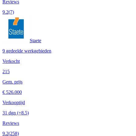
Reviews
9.2
(7)
Staete
9 gedeelde werkgebieden
Verkocht
215
Gem. prijs
€ 526.000
Verkooptijd
31 dgn
(+8.5)
Reviews
9.2
(258)