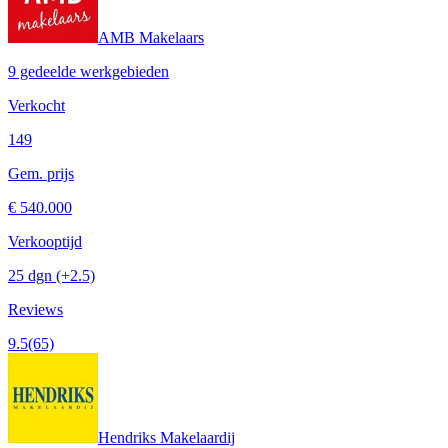
AMB Makelaars
9 gedeelde werkgebieden
Verkocht
149
Gem. prijs
€ 540.000
Verkooptijd
25 dgn
(+2.5)
Reviews
9.5
(65)
Hendriks Makelaardij