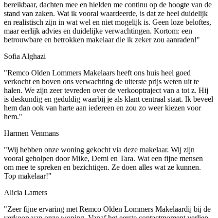
bereikbaar, dachten mee en hielden me continu op de hoogte van de
stand van zaken. Wat ik vooral waardeerde, is dat ze heel duidelijk
en realistisch zijn in wat wel en niet mogelijk is. Geen loze beloftes,
maar eerlijk advies en duidelijke verwachtingen. Kortom: een
betrouwbare en betrokken makelaar die ik zeker zou aanraden!"
Sofia Alghazi
"Remco Olden Lommers Makelaars heeft ons huis heel goed
verkocht en boven ons verwachting de uiterste prijs weten uit te
halen. We zijn zeer tevreden over de verkooptraject van a tot z. Hij
is deskundig en geduldig waarbij je als klant centraal staat. Ik beveel
hem dan ook van harte aan iedereen en zou zo weer kiezen voor
hem."
Harmen Venmans
"Wij hebben onze woning gekocht via deze makelaar. Wij zijn
vooral geholpen door Mike, Demi en Tara. Wat een fijne mensen
om mee te spreken en bezichtigen. Ze doen alles wat ze kunnen.
Top makelaar!"
Alicia Lamers
"Zeer fijne ervaring met Remco Olden Lommers Makelaardij bij de
verkoop van onze woning. Vanaf het eerste contactmoment verliep