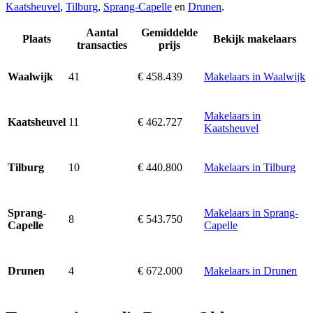
Kaatsheuvel
,
Tilburg
,
Sprang-Capelle
en
Drunen
.
Aantal
Gemiddelde
Plaats
Bekijk makelaars
transacties
prijs
41
€ 458.439
Makelaars in Waalwijk
Waalwijk
Makelaars in
11
€ 462.727
Kaatsheuvel
Kaatsheuvel
10
€ 440.800
Makelaars in Tilburg
Tilburg
Makelaars in Sprang-
Sprang-
8
€ 543.750
Capelle
Capelle
4
€ 672.000
Makelaars in Drunen
Drunen