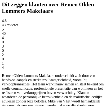
Dit zeggen klanten over Remco Olden
Lommers Makelaars
4.6
43 reviews
5
40
4
0
3
0
2
0
1
4
Remco Olden Lommers Makelaars onderscheidt zich door een
hands-on aanpak en sterke resultaatgerichtheid, vooral bij
verkooptransacties. Het team werkt nauw samen en staat bekend om
snelle communicatie, professionele presentatie van woningen en het
realiseren van verkoopprijzen boven verwachting. Klanten
waarderen de persoonlijke betrokkenheid en de realistische, eerlijke
adviezen zonder loze beloftes. Mike van Vliet wordt herhaaldelijk
genoemd als een zeer gewaardeerde makelaar die klanten goed