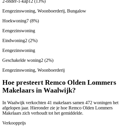
2-onder-1-kap
12
(13%)
Eengezinswoning, Woonboerderij, Bungalow
Hoekwoning
7
(8%)
Eengezinswoning
Eindwoning
2
(2%)
Eengezinswoning
Geschakelde woning
2
(2%)
Eengezinswoning, Woonboerderij
Hoe presteert Remco Olden Lommers
Makelaars in Waalwijk?
In Waalwijk verkochten 41 makelaars samen 472 woningen het
afgelopen jaar. Hieronder zie je hoe Remco Olden Lommers
Makelaars zich verhoudt tot het gemiddelde.
Verkoopprijs