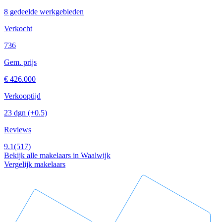
8 gedeelde werkgebieden
Verkocht
736
Gem. prijs
€ 426.000
Verkooptijd
23 dgn
(+0.5)
Reviews
9.1
(517)
Bekijk alle makelaars in Waalwijk
Vergelijk makelaars