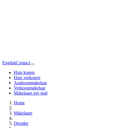
English
Contact
Huis kopen
Huis verkopen
Aankoopmakelaar
Verkoopmakelaar
Makelaars per stad
Home
Makelaars
Drenthe