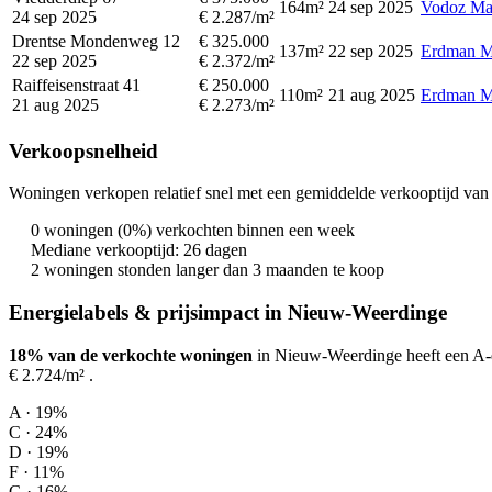
164m²
24 sep 2025
Vodoz Mak
24 sep 2025
€ 2.287/m²
Drentse Mondenweg 12
€ 325.000
137m²
22 sep 2025
Erdman Ma
22 sep 2025
€ 2.372/m²
Raiffeisenstraat 41
€ 250.000
110m²
21 aug 2025
Erdman Ma
21 aug 2025
€ 2.273/m²
Verkoopsnelheid
Woningen verkopen relatief snel met een gemiddelde verkooptijd van 
0 woningen (0%) verkochten binnen een week
Mediane verkooptijd: 26 dagen
2 woningen stonden langer dan 3 maanden te koop
Energielabels & prijsimpact in Nieuw-Weerdinge
18% van de verkochte woningen
in Nieuw-Weerdinge heeft een A-e
€ 2.724/m²
.
A · 19%
C · 24%
D · 19%
F · 11%
G · 16%