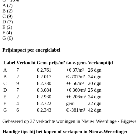
A (7)
B (2)
C (9)
D (7)
E (2)
F (4)
G (6)
Prijsimpact per energielabel
Label
Verkocht
Gem. prijs/m²
t.o.v. gem.
Verkooptijd
A
7
€ 2.761
+€ 37/m²
26 dgn
B
2
€ 2.017
€ -707/m²
24 dgn
C
9
€ 2.780
+€ 56/m²
20 dgn
D
7
€ 3.084
+€ 360/m²
25 dgn
E
2
€ 2.930
+€ 206/m²
24 dgn
F
4
€ 2.722
gem.
22 dgn
G
6
€ 2.343
€ -381/m²
42 dgn
Gebaseerd op 37 verkochte woningen in Nieuw-Weerdinge · Bijgewe
Handige tips bij het kopen of verkopen in Nieuw-Weerdinge: