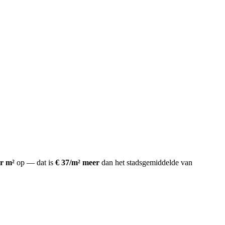
er m²
op
— dat is
€ 37/m² meer
dan het stadsgemiddelde van