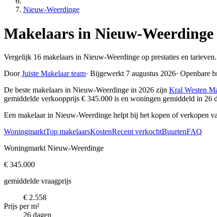
Nieuw-Weerdinge
Makelaars in Nieuw-Weerdinge
Vergelijk 16 makelaars in Nieuw-Weerdinge op prestaties en tarieven
Door
Juiste Makelaar team
·
Bijgewerkt 7 augustus 2026
·
Openbare b
De beste makelaars in Nieuw-Weerdinge in 2026 zijn
Kral Westen Ma
gemiddelde verkoopprijs € 345.000 is en woningen gemiddeld in 26 
Een makelaar in Nieuw-Weerdinge helpt bij het kopen of verkopen v
Woningmarkt
Top makelaars
Kosten
Recent verkocht
Buurten
FAQ
Woningmarkt Nieuw-Weerdinge
€ 345.000
gemiddelde vraagprijs
€ 2.558
Prijs per m²
26 dagen