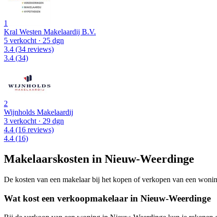
1
Kral Westen Makelaardij B.V.
5 verkocht
· 25 dgn
3.4
(34 reviews)
3.4
(34)
2
Wijnholds Makelaardij
3 verkocht
· 29 dgn
4.4
(16 reviews)
4.4
(16)
Makelaarskosten in Nieuw-Weerdinge
De kosten van een makelaar bij het kopen of verkopen van een woning v
Wat kost een verkoopmakelaar in Nieuw-Weerdinge