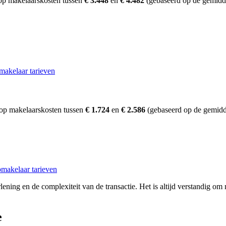
op makelaarskosten tussen
€ 3.448
en
€ 4.482
(gebaseerd op de gemidde
makelaar tarieven
op makelaarskosten tussen
€ 1.724
en
€ 2.586
(gebaseerd op de gemidd
makelaar tarieven
ening en de complexiteit van de transactie. Het is altijd verstandig om
e