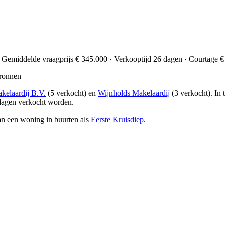
. Gemiddelde vraagprijs € 345.000 · Verkooptijd 26 dagen · Courtage € 
ronnen
kelaardij B.V.
(5 verkocht) en
Wijnholds Makelaardij
(3 verkocht)
. In
dagen verkocht worden.
an een woning in buurten als
Eerste Kruisdiep
.