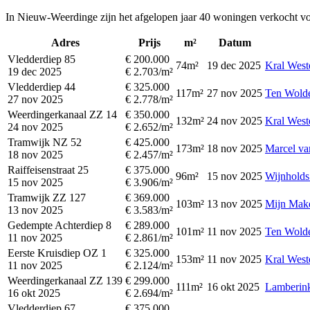
In Nieuw-Weerdinge zijn het afgelopen jaar 40 woningen verkocht voo
Adres
Prijs
m²
Datum
Vledderdiep 85
€ 200.000
74m²
19 dec 2025
Kral West
19 dec 2025
€ 2.703/m²
Vledderdiep 44
€ 325.000
117m²
27 nov 2025
Ten Wold
27 nov 2025
€ 2.778/m²
Weerdingerkanaal ZZ 14
€ 350.000
132m²
24 nov 2025
Kral West
24 nov 2025
€ 2.652/m²
Tramwijk NZ 52
€ 425.000
173m²
18 nov 2025
Marcel va
18 nov 2025
€ 2.457/m²
Raiffeisenstraat 25
€ 375.000
96m²
15 nov 2025
Wijnholds
15 nov 2025
€ 3.906/m²
Tramwijk ZZ 127
€ 369.000
103m²
13 nov 2025
Mijn Make
13 nov 2025
€ 3.583/m²
Gedempte Achterdiep 8
€ 289.000
101m²
11 nov 2025
Ten Wold
11 nov 2025
€ 2.861/m²
Eerste Kruisdiep OZ 1
€ 325.000
153m²
11 nov 2025
Kral West
11 nov 2025
€ 2.124/m²
Weerdingerkanaal ZZ 139
€ 299.000
111m²
16 okt 2025
Lamberin
16 okt 2025
€ 2.694/m²
Vledderdiep 67
€ 375.000