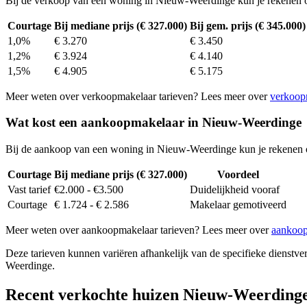
Bij de verkoop van een woning in Nieuw-Weerdinge kun je rekenen 
Courtage
Bij mediane prijs (€ 327.000)
Bij gem. prijs (€ 345.000)
1,0%
€ 3.270
€ 3.450
1,2%
€ 3.924
€ 4.140
1,5%
€ 4.905
€ 5.175
Meer weten over verkoopmakelaar tarieven? Lees meer over
verkoop
Wat kost een aankoopmakelaar in Nieuw-Weerdinge
Bij de aankoop van een woning in Nieuw-Weerdinge kun je rekenen 
Courtage
Bij mediane prijs (€ 327.000)
Voordeel
Vast tarief
€2.000 - €3.500
Duidelijkheid vooraf
Courtage
€ 1.724 - € 2.586
Makelaar gemotiveerd
Meer weten over aankoopmakelaar tarieven? Lees meer over
aankoop
Deze tarieven kunnen variëren afhankelijk van de specifieke dienstverl
Weerdinge.
Recent verkochte huizen Nieuw-Weerding