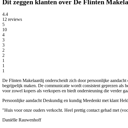
Dit zeggen klanten over De Flinten Makela
4.4
12 reviews
5
10
4
3
3
2
2
1
1
1
De Flinten Makelaardij onderscheidt zich door persoonlijke aandach
begrijpelijk maken. De communicatie wordt consistent geprezen als hel
voor zowel kopers als verkopers en biedt ondersteuning die verder ga
Persoonlijke aandacht
Deskundig en kundig
Meedenkt met klant
Held
"Huis voor onze ouders verkocht. Heel prettig contact gehad met (voo
Daniëlle Rauwenhoff