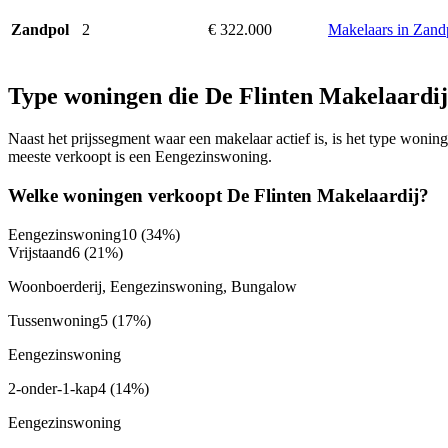
2
€ 322.000
Makelaars in Zand
Zandpol
Type woningen die De Flinten Makelaardij
Naast het prijssegment waar een makelaar actief is, is het type woni
meeste verkoopt is een Eengezinswoning.
Welke woningen verkoopt De Flinten Makelaardij?
Eengezinswoning
10
(34%)
Vrijstaand
6
(21%)
Woonboerderij, Eengezinswoning, Bungalow
Tussenwoning
5
(17%)
Eengezinswoning
2-onder-1-kap
4
(14%)
Eengezinswoning