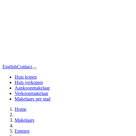
English
Contact
Huis kopen
Huis verkopen
Aankoopmakelaar
Verkoopmakelaar
Makelaars per stad
Home
Makelaars
Emmen