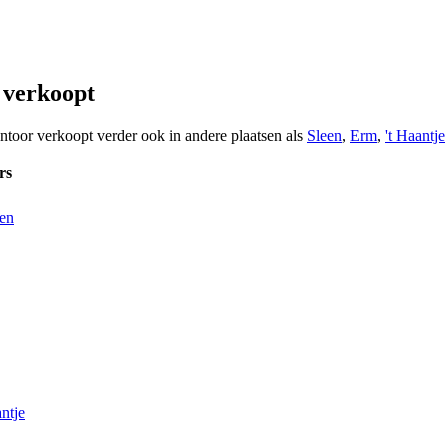
 verkoopt
ntoor verkoopt verder ook in andere plaatsen als
Sleen
,
Erm
,
't Haantje
rs
en
ntje