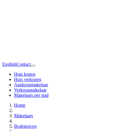
English
Contact
Huis kopen
Huis verkopen
Aankoopmakelaar
Verkoopmakelaar
Makelaars per stad
Home
Makelaars
Bodegraven