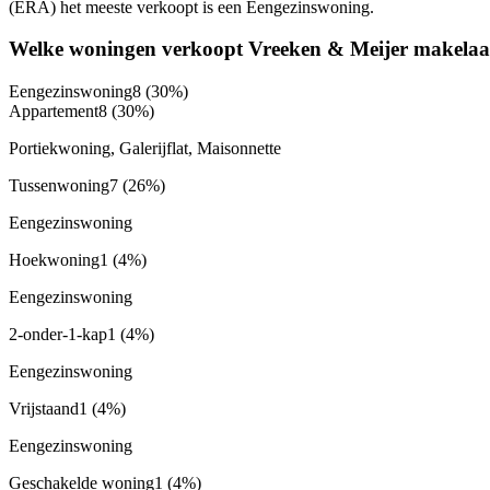
(ERA) het meeste verkoopt is een Eengezinswoning.
Welke woningen verkoopt Vreeken & Meijer makelaa
Eengezinswoning
8
(30%)
Appartement
8
(30%)
Portiekwoning, Galerijflat, Maisonnette
Tussenwoning
7
(26%)
Eengezinswoning
Hoekwoning
1
(4%)
Eengezinswoning
2-onder-1-kap
1
(4%)
Eengezinswoning
Vrijstaand
1
(4%)
Eengezinswoning
Geschakelde woning
1
(4%)