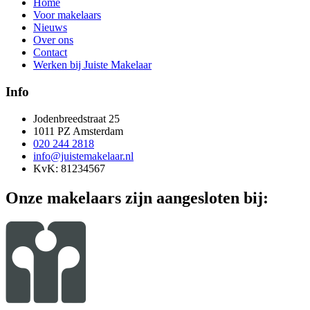
Home
Voor makelaars
Nieuws
Over ons
Contact
Werken bij Juiste Makelaar
Info
Jodenbreedstraat 25
1011 PZ Amsterdam
020 244 2818
info@juistemakelaar.nl
KvK: 81234567
Onze makelaars zijn aangesloten bij: