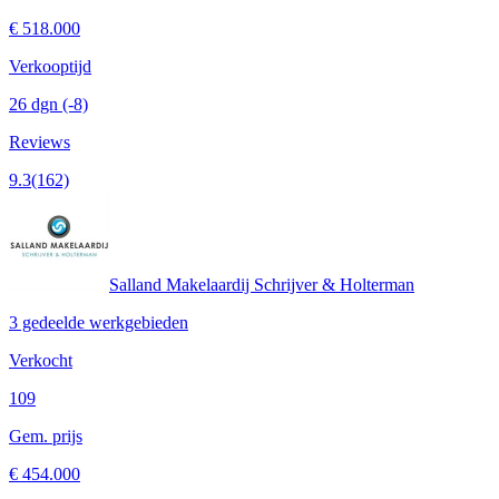
€ 518.000
Verkooptijd
26 dgn
(-8)
Reviews
9.3
(162)
Salland Makelaardij Schrijver & Holterman
3 gedeelde werkgebieden
Verkocht
109
Gem. prijs
€ 454.000