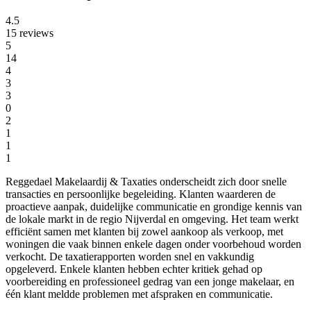
4.5
15 reviews
5
14
4
3
3
0
2
1
1
1
Reggedael Makelaardij & Taxaties onderscheidt zich door snelle
transacties en persoonlijke begeleiding. Klanten waarderen de
proactieve aanpak, duidelijke communicatie en grondige kennis van
de lokale markt in de regio Nijverdal en omgeving. Het team werkt
efficiënt samen met klanten bij zowel aankoop als verkoop, met
woningen die vaak binnen enkele dagen onder voorbehoud worden
verkocht. De taxatierapporten worden snel en vakkundig
opgeleverd. Enkele klanten hebben echter kritiek gehad op
voorbereiding en professioneel gedrag van een jonge makelaar, en
één klant meldde problemen met afspraken en communicatie.