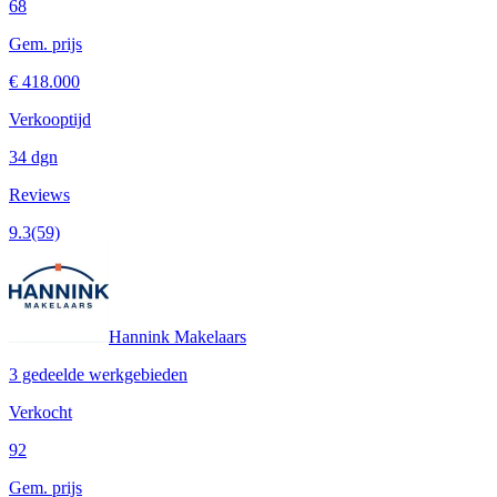
68
Gem. prijs
€ 418.000
Verkooptijd
34 dgn
Reviews
9.3
(59)
Hannink Makelaars
3 gedeelde werkgebieden
Verkocht
92
Gem. prijs