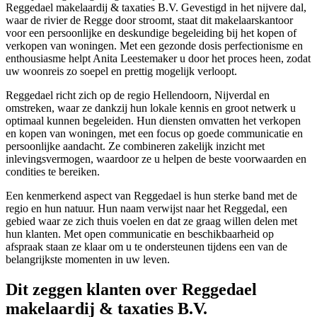
Reggedael makelaardij & taxaties B.V. Gevestigd in het nijvere dal,
waar de rivier de Regge door stroomt, staat dit makelaarskantoor
voor een persoonlijke en deskundige begeleiding bij het kopen of
verkopen van woningen. Met een gezonde dosis perfectionisme en
enthousiasme helpt Anita Leestemaker u door het proces heen, zodat
uw woonreis zo soepel en prettig mogelijk verloopt.
Reggedael richt zich op de regio Hellendoorn, Nijverdal en
omstreken, waar ze dankzij hun lokale kennis en groot netwerk u
optimaal kunnen begeleiden. Hun diensten omvatten het verkopen
en kopen van woningen, met een focus op goede communicatie en
persoonlijke aandacht. Ze combineren zakelijk inzicht met
inlevingsvermogen, waardoor ze u helpen de beste voorwaarden en
condities te bereiken.
Een kenmerkend aspect van Reggedael is hun sterke band met de
regio en hun natuur. Hun naam verwijst naar het Reggedal, een
gebied waar ze zich thuis voelen en dat ze graag willen delen met
hun klanten. Met open communicatie en beschikbaarheid op
afspraak staan ze klaar om u te ondersteunen tijdens een van de
belangrijkste momenten in uw leven.
Dit zeggen klanten over Reggedael
makelaardij & taxaties B.V.