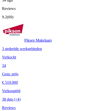
34 dgn
Reviews
9.2
(69)
Piksen Makelaars
3 gedeelde werkgebieden
Verkocht
34
Gem. prijs
€ 519.000
Verkooptijd
38 dgn
(+4)
Reviews