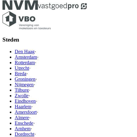
Steden
Den Haag
·
Amsterdam
·
Rotterdam
·
Utrecht
·
Breda
·
Groningen
·
Nijmegen
·
Tilburg
·
Zwolle
·
Eindhoven
·
Haarlem
·
Amersfoort
·
Almere
·
Enschede
·
Arnhem
·
Dordrecht
·