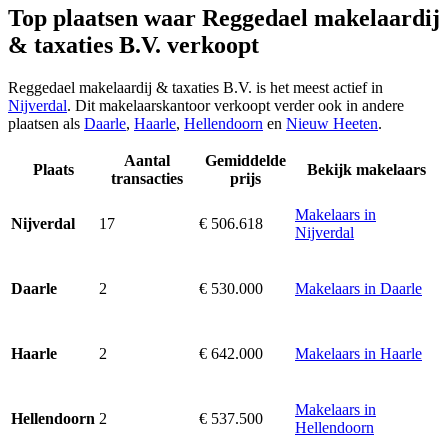
Top plaatsen waar Reggedael makelaardij
& taxaties B.V. verkoopt
Reggedael makelaardij & taxaties B.V. is het meest actief in
Nijverdal
. Dit makelaarskantoor verkoopt verder ook in andere
plaatsen als
Daarle
,
Haarle
,
Hellendoorn
en
Nieuw Heeten
.
Aantal
Gemiddelde
Plaats
Bekijk makelaars
transacties
prijs
Makelaars in
17
€ 506.618
Nijverdal
Nijverdal
2
€ 530.000
Makelaars in Daarle
Daarle
2
€ 642.000
Makelaars in Haarle
Haarle
Makelaars in
2
€ 537.500
Hellendoorn
Hellendoorn