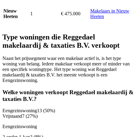
Makelaars in Nieuw
Nieuw
1
€ 475.000
Heeten
Heeten
Type woningen die Reggedael
makelaardij & taxaties B.V. verkoopt
Naast het prijssegment waar een makelaar actief is, is het type
woning van belang. Iedere makelaar verkoopt meer of minder van
een specifiek woningtype. Het type woning wat Reggedael
makelaardij & taxaties B.V. het meeste verkoopt is een
Eengezinswoning.
Welke woningen verkoopt Reggedael makelaardij &
taxaties B.V.?
Eengezinswoning
13
(50%)
Vrijstaand
7
(27%)
Eengezinswoning
2-onder-1-kap
2
(8%)