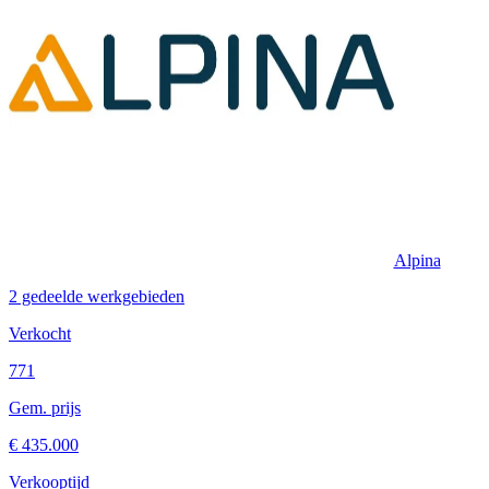
Alpina
2 gedeelde werkgebieden
Verkocht
771
Gem. prijs
€ 435.000
Verkooptijd