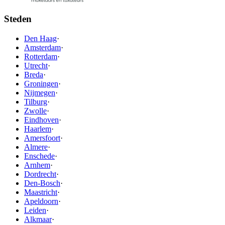
Steden
Den Haag
·
Amsterdam
·
Rotterdam
·
Utrecht
·
Breda
·
Groningen
·
Nijmegen
·
Tilburg
·
Zwolle
·
Eindhoven
·
Haarlem
·
Amersfoort
·
Almere
·
Enschede
·
Arnhem
·
Dordrecht
·
Den-Bosch
·
Maastricht
·
Apeldoorn
·
Leiden
·
Alkmaar
·