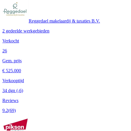
Reggedael makelaardij & taxaties B.V.
2 gedeelde werkgebieden
Verkocht
26
Gem. prijs
€ 525.000
Verkooptijd
34 dgn
(-6)
Reviews
9.2
(69)