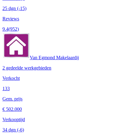
25 dgn
(-15)
Reviews
9.4
(952)
Van Egmond Makelaardij
2 gedeelde werkgebieden
Verkocht
133
Gem. prijs
€ 502.000
Verkooptijd
34 dgn
(-6)