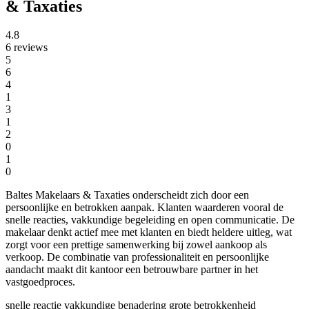
& Taxaties
4.8
6 reviews
5
6
4
1
3
1
2
0
1
0
Baltes Makelaars & Taxaties onderscheidt zich door een
persoonlijke en betrokken aanpak. Klanten waarderen vooral de
snelle reacties, vakkundige begeleiding en open communicatie. De
makelaar denkt actief mee met klanten en biedt heldere uitleg, wat
zorgt voor een prettige samenwerking bij zowel aankoop als
verkoop. De combinatie van professionaliteit en persoonlijke
aandacht maakt dit kantoor een betrouwbare partner in het
vastgoedproces.
snelle reactie
vakkundige benadering
grote betrokkenheid