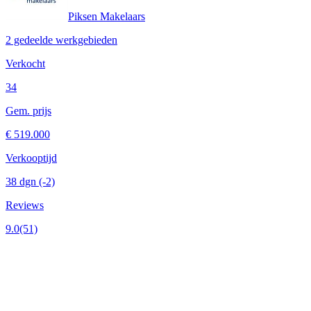
Piksen Makelaars
2 gedeelde werkgebieden
Verkocht
34
Gem. prijs
€ 519.000
Verkooptijd
38 dgn
(-2)
Reviews
9.0
(51)