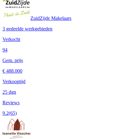
ZuidZijde Makelaars
3 gedeelde werkgebieden
Verkocht
94
Gem. prijs
€ 488.000
Verkooptijd
25 dgn
Reviews
9.2
(65)