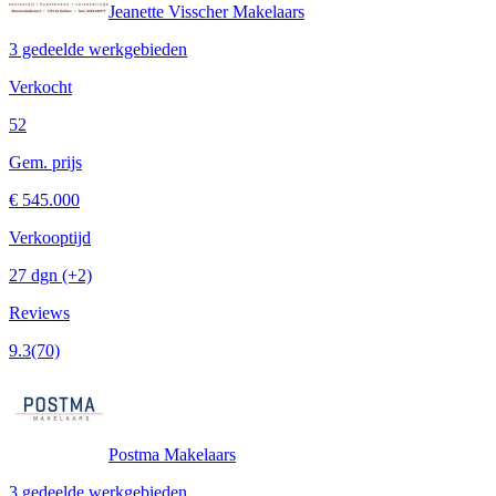
Jeanette Visscher Makelaars
3 gedeelde werkgebieden
Verkocht
52
Gem. prijs
€ 545.000
Verkooptijd
27 dgn
(+2)
Reviews
9.3
(70)
Postma Makelaars
3 gedeelde werkgebieden