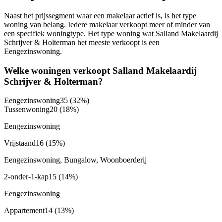
Naast het prijssegment waar een makelaar actief is, is het type
woning van belang. Iedere makelaar verkoopt meer of minder van
een specifiek woningtype. Het type woning wat Salland Makelaardij
Schrijver & Holterman het meeste verkoopt is een
Eengezinswoning.
Welke woningen verkoopt Salland Makelaardij
Schrijver & Holterman?
Eengezinswoning
35
(32%)
Tussenwoning
20
(18%)
Eengezinswoning
Vrijstaand
16
(15%)
Eengezinswoning, Bungalow, Woonboerderij
2-onder-1-kap
15
(14%)
Eengezinswoning
Appartement
14
(13%)