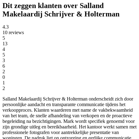
Dit zeggen klanten over Salland
Makelaardij Schrijver & Holterman
4.3
10 reviews
5
13
4
5
3
6
2
0
1
2
Salland Makelaardij Schrijver & Holterman onderscheidt zich door
persoonlijke aandacht en transparante communicatie tijdens het
verkoopproces. Klanten waarderen met name de vakbekwaamheid
van het team, de snelle afhandeling van verkopen en de proactieve
begeleiding na bezichtigingen. Mark wordt specifiek genoemd voor
zijn grondige uitleg en bereikbaarheid. Het kantoor werkt samen met
professionele fotografen voor aantrekkelijke presentatie van
woningen. De nadruk ligt op ontzorging en eerlijke communicatie,