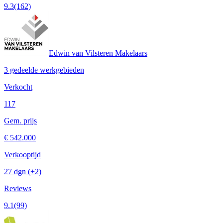
9.3
(162)
Edwin van Vilsteren Makelaars
3 gedeelde werkgebieden
Verkocht
117
Gem. prijs
€ 542.000
Verkooptijd
27 dgn
(+2)
Reviews
9.1
(99)