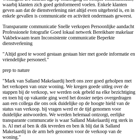
waarbij klanten zich goed geïnformeerd voelen. Enkele klanten
geven aan dat de dienstverlening niet altijd even uitgebreid is, en in
enkele gevallen is communicatie en activiteit ondermaats geweest.
Transparante communicatie
Snelle verkopen
Persoonlijke aandacht
Professionele fotografie
Goed lokaal netwerk
Bereikbare makelaar
Vakbekwaam team
Inconsistente communicatie
Beperkte
dienstverlening
"Altijd goed te woord gestaan gestaan hier met goede informatie en
vriendelijke personeel."
prep to nature
"Mark van Salland Makelaardij heeft ons zeer goed geholpen met
het verkopen van onze woning. We kregen goede uitleg over de
stappen bij de verkoop, we werden ook gebeld na elke bezichtiging
en toen hij op vakantie ging werd het dossier netjes overgedragen
aan een collega die ons ook duidelijke op de hoogte hield van de
status van verkoop. bij vragen werd er de tijd genomen voor
duidelijke antwoorden. We werden helemaal ontzorgt, eerlijke
transparante communcatie is waar Salland Makelaardij erg sterk in
is. Al met al ben ik dik tevreden en ben ik blij dat ik Salland
Makelaardij in de arm heb genomen voor de verkoop van de
woning."