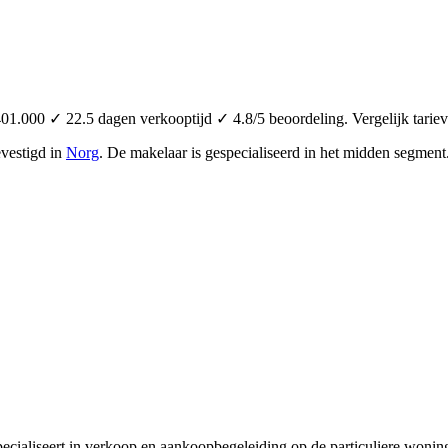
1.000 ✓ 22.5 dagen verkooptijd ✓ 4.8/5 beoordeling. Vergelijk tarie
vestigd in
Norg
.
De makelaar is gespecialiseerd in het midden segment
cialiseert in verkoop en aankoopbegeleiding op de particuliere woningm