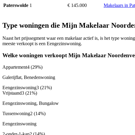
1
€ 145.000
Makelaars in Pa
Paterswolde
Type woningen die Mijn Makelaar Noorde
Naast het prijssegment waar een makelaar actief is, is het type won
meeste verkoopt is een Eengezinswoning.
Welke woningen verkoopt Mijn Makelaar Noordenve
Appartement
4
(29%)
Galerijflat, Benedenwoning
Eengezinswoning
3
(21%)
Vrijstaand
3
(21%)
Eengezinswoning, Bungalow
Tussenwoning
2
(14%)
Eengezinswoning
2-onder-1-kap
2
(14%)