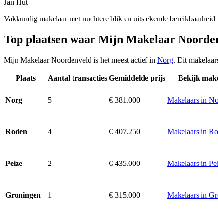
Jan Hut
Vakkundig makelaar met nuchtere blik en uitstekende bereikbaarheid
Top plaatsen waar Mijn Makelaar Noorde
Mijn Makelaar Noordenveld is het meest actief in
Norg
. Dit makelaar
Plaats
Aantal transacties
Gemiddelde prijs
Bekijk make
5
€ 381.000
Makelaars in N
Norg
4
€ 407.250
Makelaars in R
Roden
2
€ 435.000
Makelaars in Pe
Peize
1
€ 315.000
Makelaars in G
Groningen