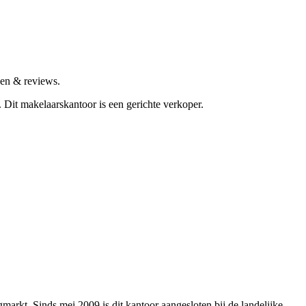
ven & reviews.
.
Dit makelaarskantoor is een gerichte verkoper.
arkt. Sinds mei 2009 is dit kantoor aangesloten bij de landelijke