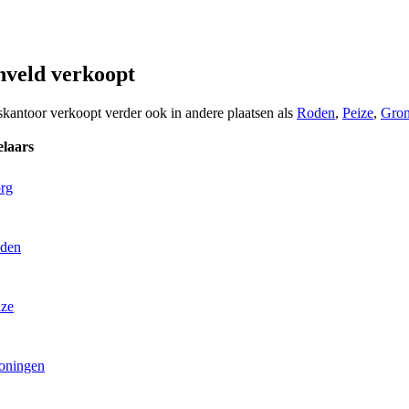
nveld verkoopt
skantoor verkoopt verder ook in andere plaatsen als
Roden
,
Peize
,
Gron
laars
org
oden
ize
roningen