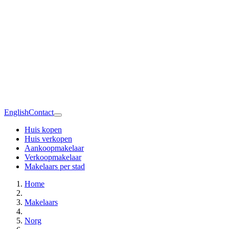
English
Contact
Huis kopen
Huis verkopen
Aankoopmakelaar
Verkoopmakelaar
Makelaars per stad
Home
Makelaars
Norg