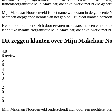
franchiseorganisatie Mijn Makelaar, die enkel werkt met NVM-gecertif
Mijn Makelaar Noordenveld is met name werkzaam in de gemeente Noord
heeft een diepgaande kennis van het gebied. Hij biedt klanten persoon
Het kantoor kenmerkt zich door ervaren makelaars met een emotionele
landelijke kwaliteitsorganisatie Mijn Makelaar, die enkel werkt met 
Dit zeggen klanten over Mijn Makelaar N
4.8
6 reviews
5
6
4
3
3
1
2
0
1
0
Mijn Makelaar Noordenveld onderscheidt zich door een nuchtere, prakt