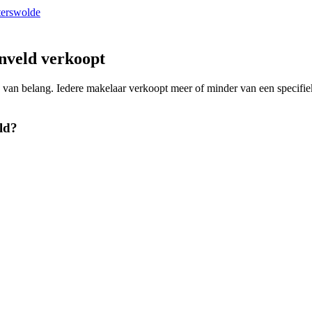
terswolde
nveld verkoopt
ing van belang. Iedere makelaar verkoopt meer of minder van een spec
ld?