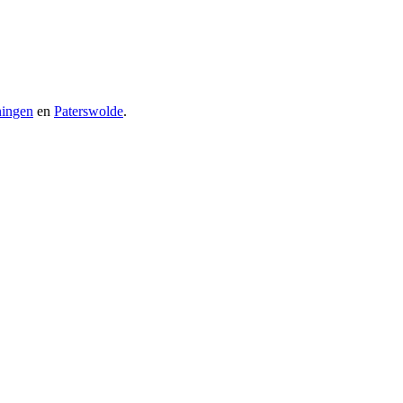
ingen
en
Paterswolde
.