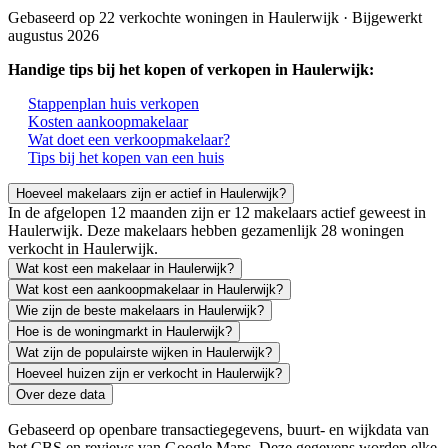
Gebaseerd op 22 verkochte woningen in Haulerwijk · Bijgewerkt
augustus 2026
Handige tips bij het kopen of verkopen in Haulerwijk:
Stappenplan huis verkopen
Kosten aankoopmakelaar
Wat doet een verkoopmakelaar?
Tips bij het kopen van een huis
Hoeveel makelaars zijn er actief in Haulerwijk?
In de afgelopen 12 maanden zijn er 12 makelaars actief geweest in
Haulerwijk. Deze makelaars hebben gezamenlijk 28 woningen
verkocht in Haulerwijk.
Wat kost een makelaar in Haulerwijk?
Wat kost een aankoopmakelaar in Haulerwijk?
Wie zijn de beste makelaars in Haulerwijk?
Hoe is de woningmarkt in Haulerwijk?
Wat zijn de populairste wijken in Haulerwijk?
Hoeveel huizen zijn er verkocht in Haulerwijk?
Over deze data
Gebaseerd op openbare transactiegegevens, buurt- en wijkdata van
het CBS en reviews van Google Maps. Deze gegevens worden elke