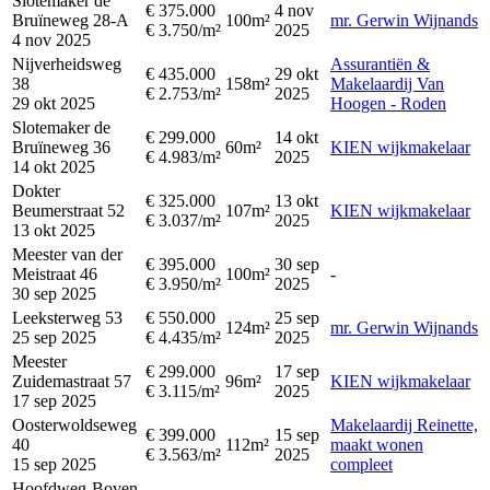
Slotemaker de
€ 375.000
4 nov
Bruïneweg 28-A
100m²
mr. Gerwin Wijnands
€ 3.750/m²
2025
4 nov 2025
Nijverheidsweg
Assurantiën &
€ 435.000
29 okt
38
158m²
Makelaardij Van
€ 2.753/m²
2025
29 okt 2025
Hoogen - Roden
Slotemaker de
€ 299.000
14 okt
Bruïneweg 36
60m²
KIEN wijkmakelaar
€ 4.983/m²
2025
14 okt 2025
Dokter
€ 325.000
13 okt
Beumerstraat 52
107m²
KIEN wijkmakelaar
€ 3.037/m²
2025
13 okt 2025
Meester van der
€ 395.000
30 sep
Meistraat 46
100m²
-
€ 3.950/m²
2025
30 sep 2025
Leeksterweg 53
€ 550.000
25 sep
124m²
mr. Gerwin Wijnands
25 sep 2025
€ 4.435/m²
2025
Meester
€ 299.000
17 sep
Zuidemastraat 57
96m²
KIEN wijkmakelaar
€ 3.115/m²
2025
17 sep 2025
Oosterwoldseweg
Makelaardij Reinette,
€ 399.000
15 sep
40
112m²
maakt wonen
€ 3.563/m²
2025
15 sep 2025
compleet
Hoofdweg-Boven