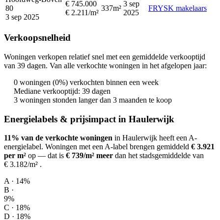
€ 745.000
3 sep
80
337m²
FRYSK makelaars
€ 2.211/m²
2025
3 sep 2025
Verkoopsnelheid
Woningen verkopen relatief snel met een gemiddelde verkooptijd
van 39 dagen. Van alle verkochte woningen in het afgelopen jaar:
0 woningen (0%) verkochten binnen een week
Mediane verkooptijd: 39 dagen
3 woningen stonden langer dan 3 maanden te koop
Energielabels & prijsimpact in Haulerwijk
11% van de verkochte woningen
in Haulerwijk heeft een A-
energielabel.
Woningen met een A-label brengen gemiddeld
€ 3.921
per m²
op
— dat is
€ 739/m² meer
dan het stadsgemiddelde van
€ 3.182/m²
.
A · 14%
B ·
9%
C · 18%
D · 18%