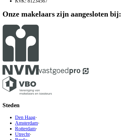
KvK: 81234567
Onze makelaars zijn aangesloten bij:
Steden
Den Haag
·
Amsterdam
·
Rotterdam
·
Utrecht
·
Breda
·