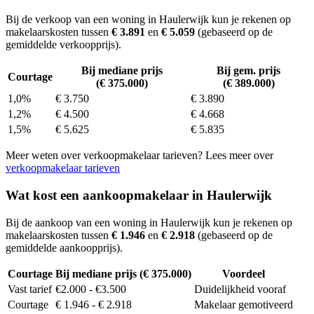
Bij de verkoop van een woning in Haulerwijk kun je rekenen op
makelaarskosten tussen
€ 3.891
en
€ 5.059
(gebaseerd op de
gemiddelde verkoopprijs).
Bij mediane prijs
Bij gem. prijs
Courtage
(€ 375.000)
(€ 389.000)
1,0%
€ 3.750
€ 3.890
1,2%
€ 4.500
€ 4.668
1,5%
€ 5.625
€ 5.835
Meer weten over verkoopmakelaar tarieven? Lees meer over
verkoopmakelaar tarieven
Wat kost een aankoopmakelaar in Haulerwijk
Bij de aankoop van een woning in Haulerwijk kun je rekenen op
makelaarskosten tussen
€ 1.946
en
€ 2.918
(gebaseerd op de
gemiddelde aankoopprijs).
Courtage
Bij mediane prijs (€ 375.000)
Voordeel
Vast tarief
€2.000 - €3.500
Duidelijkheid vooraf
Courtage
€ 1.946 - € 2.918
Makelaar gemotiveerd