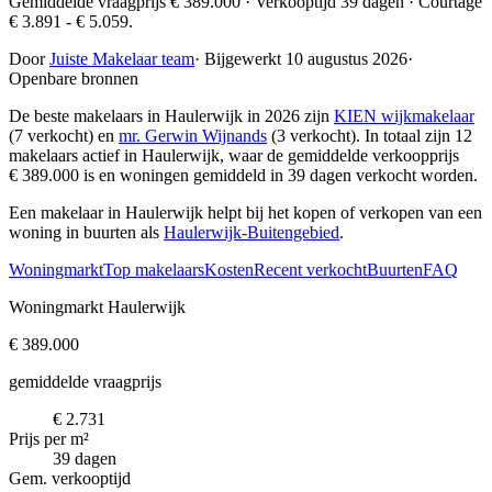
Gemiddelde vraagprijs € 389.000 · Verkooptijd 39 dagen · Courtage
€ 3.891 - € 5.059.
Door
Juiste Makelaar team
·
Bijgewerkt 10 augustus 2026
·
Openbare bronnen
De beste makelaars in Haulerwijk in 2026 zijn
KIEN wijkmakelaar
(7 verkocht) en
mr. Gerwin Wijnands
(3 verkocht)
. In totaal zijn 12
makelaars actief in Haulerwijk, waar de gemiddelde verkoopprijs
€ 389.000 is en woningen gemiddeld in 39 dagen verkocht worden.
Een makelaar in Haulerwijk helpt bij het kopen of verkopen van een
woning in buurten als
Haulerwijk-Buitengebied
.
Woningmarkt
Top makelaars
Kosten
Recent verkocht
Buurten
FAQ
Woningmarkt Haulerwijk
€ 389.000
gemiddelde vraagprijs
€ 2.731
Prijs per m²
39 dagen
Gem. verkooptijd