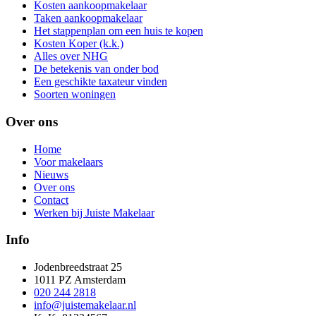
Kosten aankoopmakelaar
Taken aankoopmakelaar
Het stappenplan om een huis te kopen
Kosten Koper (k.k.)
Alles over NHG
De betekenis van onder bod
Een geschikte taxateur vinden
Soorten woningen
Over ons
Home
Voor makelaars
Nieuws
Over ons
Contact
Werken bij Juiste Makelaar
Info
Jodenbreedstraat 25
1011 PZ Amsterdam
020 244 2818
info@juistemakelaar.nl