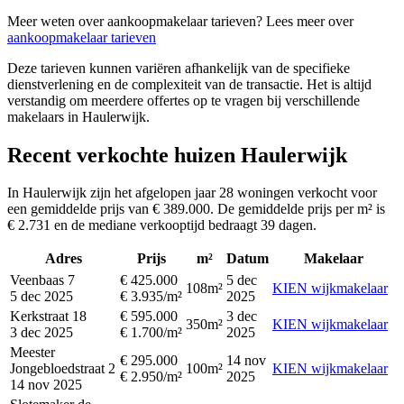
Meer weten over aankoopmakelaar tarieven? Lees meer over
aankoopmakelaar tarieven
Deze tarieven kunnen variëren afhankelijk van de specifieke
dienstverlening en de complexiteit van de transactie. Het is altijd
verstandig om meerdere offertes op te vragen bij verschillende
makelaars in Haulerwijk.
Recent verkochte huizen Haulerwijk
In Haulerwijk zijn het afgelopen jaar 28 woningen verkocht voor
een gemiddelde prijs van € 389.000. De gemiddelde prijs per m² is
€ 2.731 en de mediane verkooptijd bedraagt 39 dagen.
Adres
Prijs
m²
Datum
Makelaar
Veenbaas 7
€ 425.000
5 dec
108m²
KIEN wijkmakelaar
5 dec 2025
€ 3.935/m²
2025
Kerkstraat 18
€ 595.000
3 dec
350m²
KIEN wijkmakelaar
3 dec 2025
€ 1.700/m²
2025
Meester
€ 295.000
14 nov
Jongebloedstraat 2
100m²
KIEN wijkmakelaar
€ 2.950/m²
2025
14 nov 2025