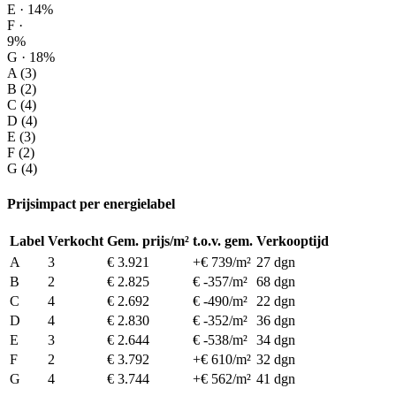
E · 14%
F ·
9%
G · 18%
A (3)
B (2)
C (4)
D (4)
E (3)
F (2)
G (4)
Prijsimpact per energielabel
Label
Verkocht
Gem. prijs/m²
t.o.v. gem.
Verkooptijd
A
3
€ 3.921
+€ 739/m²
27 dgn
B
2
€ 2.825
€ -357/m²
68 dgn
C
4
€ 2.692
€ -490/m²
22 dgn
D
4
€ 2.830
€ -352/m²
36 dgn
E
3
€ 2.644
€ -538/m²
34 dgn
F
2
€ 3.792
+€ 610/m²
32 dgn
G
4
€ 3.744
+€ 562/m²
41 dgn