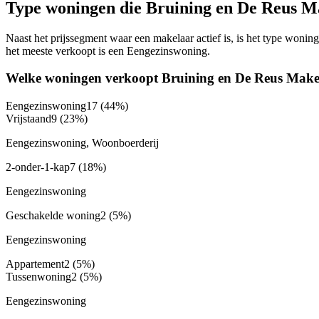
Type woningen die Bruining en De Reus M
Naast het prijssegment waar een makelaar actief is, is het type won
het meeste verkoopt is een Eengezinswoning.
Welke woningen verkoopt Bruining en De Reus Make
Eengezinswoning
17
(44%)
Vrijstaand
9
(23%)
Eengezinswoning, Woonboerderij
2-onder-1-kap
7
(18%)
Eengezinswoning
Geschakelde woning
2
(5%)
Eengezinswoning
Appartement
2
(5%)
Tussenwoning
2
(5%)
Eengezinswoning