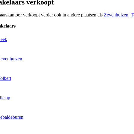
akelaars verkoopt
laarskantoor verkoopt verder ook in andere plaatsen als
Zevenhuizen
,
T
kelaars
Leek
Zevenhuizen
olbert
Nietap
Sebaldeburen