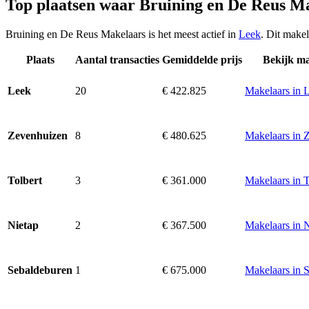
Top plaatsen waar Bruining en De Reus M
Bruining en De Reus Makelaars is het meest actief in
Leek
. Dit make
Plaats
Aantal transacties
Gemiddelde prijs
Bekijk ma
20
€ 422.825
Makelaars in 
Leek
8
€ 480.625
Makelaars in 
Zevenhuizen
3
€ 361.000
Makelaars in T
Tolbert
2
€ 367.500
Makelaars in 
Nietap
1
€ 675.000
Makelaars in 
Sebaldeburen