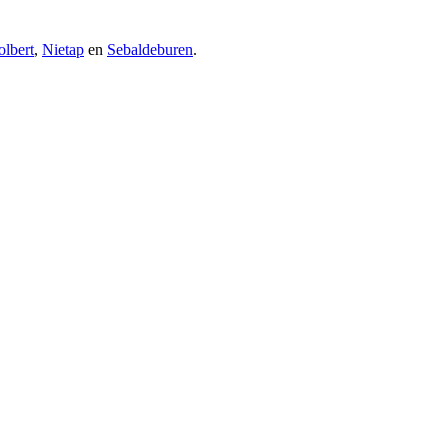
olbert
,
Nietap
en
Sebaldeburen
.