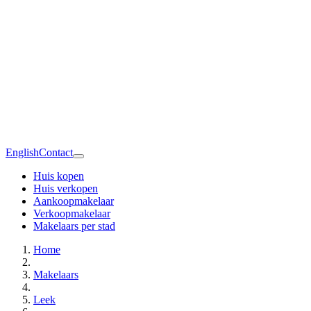
English
Contact
Huis kopen
Huis verkopen
Aankoopmakelaar
Verkoopmakelaar
Makelaars per stad
Home
Makelaars
Leek