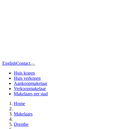
English
Contact
Huis kopen
Huis verkopen
Aankoopmakelaar
Verkoopmakelaar
Makelaars per stad
Home
Makelaars
Drenthe