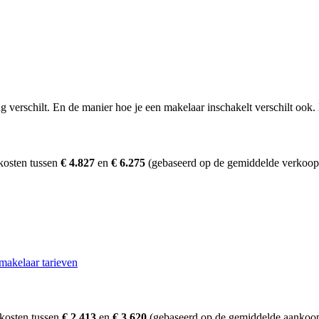
erschilt. En de manier hoe je een makelaar inschakelt verschilt ook. D
kosten tussen
€ 4.827
en
€ 6.275
(gebaseerd op de gemiddelde verkoopp
makelaar tarieven
skosten tussen
€ 2.413
en
€ 3.620
(gebaseerd op de gemiddelde aankoopp