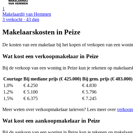
1
Makelaardij van Hemmen
3 verkocht
· 43 dgn
Makelaarskosten in Peize
De kosten van een makelaar bij het kopen of verkopen van een woning v
Wat kost een verkoopmakelaar in Peize
Bij de verkoop van een woning in Peize kun je rekenen op makelaars
Courtage
Bij mediane prijs (€ 425.000)
Bij gem. prijs (€ 483.000)
1,0%
€ 4.250
€ 4.830
1,2%
€ 5.100
€ 5.796
1,5%
€ 6.375
€ 7.245
Meer weten over verkoopmakelaar tarieven? Lees meer over
verkoop
Wat kost een aankoopmakelaar in Peize
Bij de aankoop van een woning in Peize kun je rekenen op makelaar