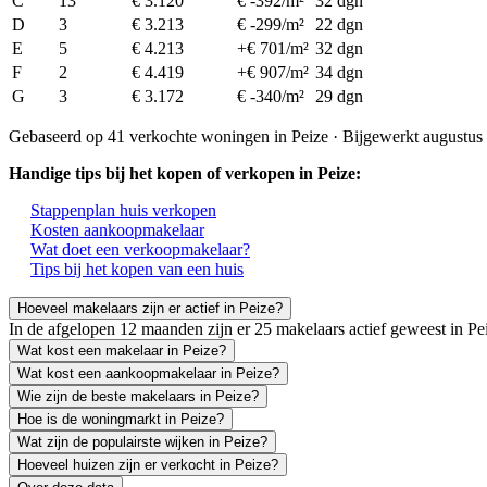
C
13
€ 3.120
€ -392/m²
32 dgn
D
3
€ 3.213
€ -299/m²
22 dgn
E
5
€ 4.213
+€ 701/m²
32 dgn
F
2
€ 4.419
+€ 907/m²
34 dgn
G
3
€ 3.172
€ -340/m²
29 dgn
Gebaseerd op 41 verkochte woningen in Peize · Bijgewerkt augustus
Handige tips bij het kopen of verkopen in Peize:
Stappenplan huis verkopen
Kosten aankoopmakelaar
Wat doet een verkoopmakelaar?
Tips bij het kopen van een huis
Hoeveel makelaars zijn er actief in Peize?
In de afgelopen 12 maanden zijn er 25 makelaars actief geweest in P
Wat kost een makelaar in Peize?
Wat kost een aankoopmakelaar in Peize?
Wie zijn de beste makelaars in Peize?
Hoe is de woningmarkt in Peize?
Wat zijn de populairste wijken in Peize?
Hoeveel huizen zijn er verkocht in Peize?