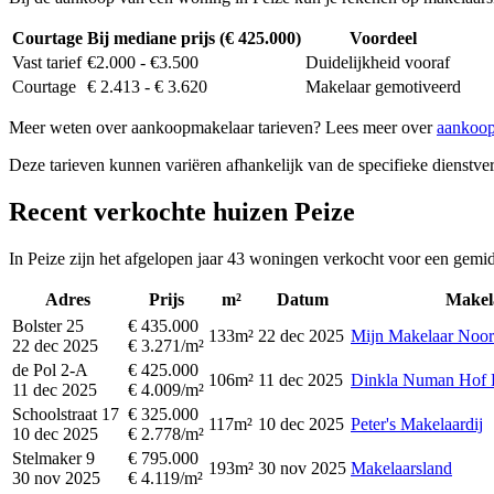
Courtage
Bij mediane prijs (€ 425.000)
Voordeel
Vast tarief
€2.000 - €3.500
Duidelijkheid vooraf
Courtage
€ 2.413 - € 3.620
Makelaar gemotiveerd
Meer weten over aankoopmakelaar tarieven? Lees meer over
aankoop
Deze tarieven kunnen variëren afhankelijk van de specifieke dienstverl
Recent verkochte huizen Peize
In Peize zijn het afgelopen jaar 43 woningen verkocht voor een gemid
Adres
Prijs
m²
Datum
Makel
Bolster 25
€ 435.000
133m²
22 dec 2025
Mijn Makelaar Noor
22 dec 2025
€ 3.271/m²
de Pol 2-A
€ 425.000
106m²
11 dec 2025
Dinkla Numan Hof 
11 dec 2025
€ 4.009/m²
Schoolstraat 17
€ 325.000
117m²
10 dec 2025
Peter's Makelaardij
10 dec 2025
€ 2.778/m²
Stelmaker 9
€ 795.000
193m²
30 nov 2025
Makelaarsland
30 nov 2025
€ 4.119/m²