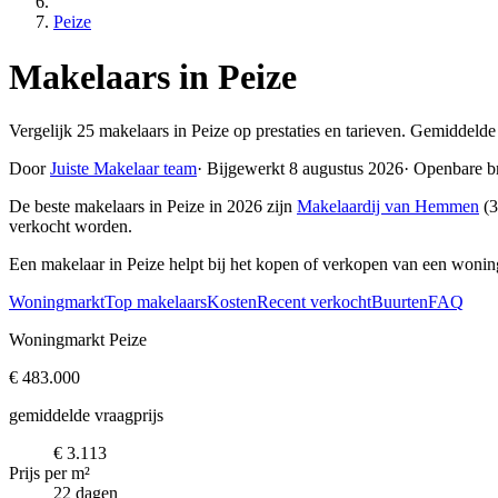
Peize
Makelaars in Peize
Vergelijk 25 makelaars in Peize op prestaties en tarieven. Gemiddelde
Door
Juiste Makelaar team
·
Bijgewerkt 8 augustus 2026
·
Openbare b
De beste makelaars in Peize in 2026 zijn
Makelaardij van Hemmen
(3
verkocht worden.
Een makelaar in Peize helpt bij het kopen of verkopen van een wonin
Woningmarkt
Top makelaars
Kosten
Recent verkocht
Buurten
FAQ
Woningmarkt Peize
€ 483.000
gemiddelde vraagprijs
€ 3.113
Prijs per m²
22 dagen