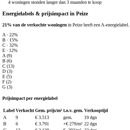
4 woningen stonden langer dan 3 maanden te koop
Energielabels & prijsimpact in Peize
21% van de verkochte woningen
in Peize heeft een A-energielabel.
A · 22%
B · 15%
C · 32%
E · 12%
A (9)
B (6)
C (13)
D (3)
E (5)
F (2)
G (3)
Prijsimpact per energielabel
Label
Verkocht
Gem. prijs/m²
t.o.v. gem.
Verkooptijd
A
9
€ 3.513
gem.
19 dgn
B
6
€ 3.791
+€ 279/m²
22 dgn