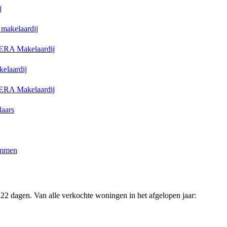
j
 makelaardij
ERA Makelaardij
elaardij
ERA Makelaardij
aars
emmen
22 dagen. Van alle verkochte woningen in het afgelopen jaar: