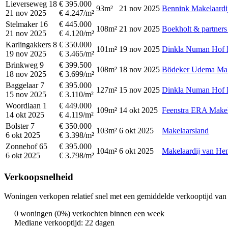
Lieverseweg 18
€ 395.000
93m²
21 nov 2025
Bennink Makelaardi
21 nov 2025
€ 4.247/m²
Stelmaker 16
€ 445.000
108m²
21 nov 2025
Boekholt & partners
21 nov 2025
€ 4.120/m²
Karlingakkers 8
€ 350.000
101m²
19 nov 2025
Dinkla Numan Hof 
19 nov 2025
€ 3.465/m²
Brinkweg 9
€ 399.500
108m²
18 nov 2025
Bödeker Udema Mak
18 nov 2025
€ 3.699/m²
Baggelaar 7
€ 395.000
127m²
15 nov 2025
Dinkla Numan Hof 
15 nov 2025
€ 3.110/m²
Woordlaan 1
€ 449.000
109m²
14 okt 2025
Feenstra ERA Makel
14 okt 2025
€ 4.119/m²
Bolster 7
€ 350.000
103m²
6 okt 2025
Makelaarsland
6 okt 2025
€ 3.398/m²
Zonnehof 65
€ 395.000
104m²
6 okt 2025
Makelaardij van H
6 okt 2025
€ 3.798/m²
Verkoopsnelheid
Woningen verkopen relatief snel met een gemiddelde verkooptijd van 
0 woningen (0%) verkochten binnen een week
Mediane verkooptijd: 22 dagen