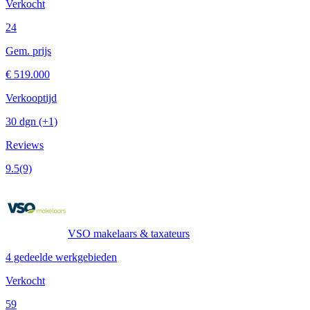
Verkocht
24
Gem. prijs
€ 519.000
Verkooptijd
30 dgn
(+1)
Reviews
9.5
(9)
VSO makelaars & taxateurs
4 gedeelde werkgebieden
Verkocht
59