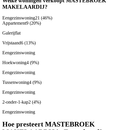
Welke woningen verkoopt MASTEBROEK
MAKELAARDIJ?
Eengezinswoning
21
(46%)
Appartement
9
(20%)
Galerijflat
Vrijstaand
6
(13%)
Eengezinswoning
Hoekwoning
4
(9%)
Eengezinswoning
Tussenwoning
4
(9%)
Eengezinswoning
2-onder-1-kap
2
(4%)
Eengezinswoning
Hoe presteert MASTEBROEK