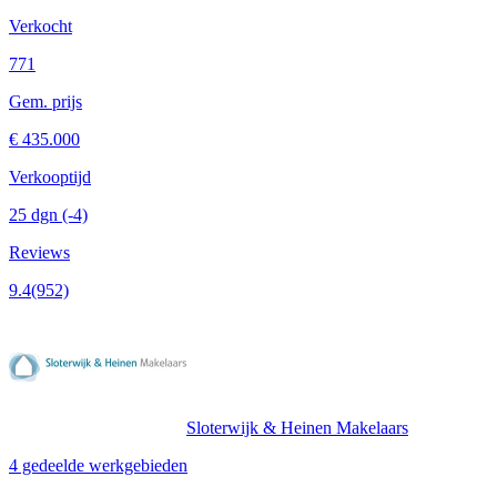
Verkocht
771
Gem. prijs
€ 435.000
Verkooptijd
25 dgn
(-4)
Reviews
9.4
(952)
Sloterwijk & Heinen Makelaars
4 gedeelde werkgebieden