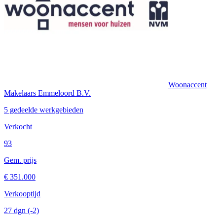
Woonaccent
Makelaars Emmeloord B.V.
5 gedeelde werkgebieden
Verkocht
93
Gem. prijs
€ 351.000
Verkooptijd
27 dgn
(-2)