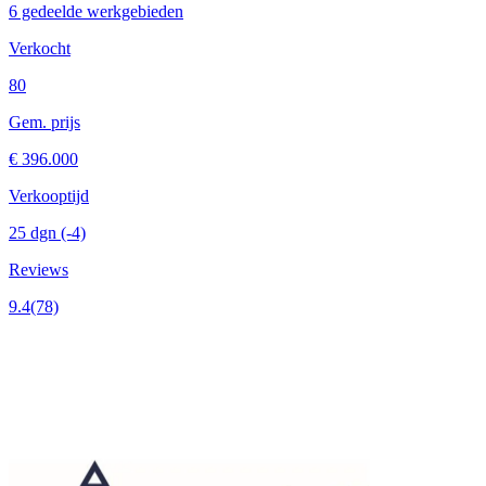
6 gedeelde werkgebieden
Verkocht
80
Gem. prijs
€ 396.000
Verkooptijd
25 dgn
(-4)
Reviews
9.4
(78)