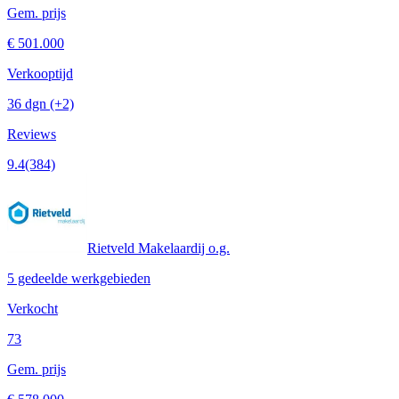
Gem. prijs
€ 501.000
Verkooptijd
36 dgn
(+2)
Reviews
9.4
(384)
Rietveld Makelaardij o.g.
5 gedeelde werkgebieden
Verkocht
73
Gem. prijs