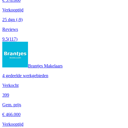
€ 578.000
Verkooptijd
25 dgn
(-9)
Reviews
9.5
(117)
Brantjes Makelaars
4 gedeelde werkgebieden
Verkocht
399
Gem. prijs
€ 466.000
Verkooptijd