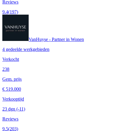
Reviews
9.4
(197)
VanHuyse - Partner in Wonen
4 gedeelde werkgebieden
Verkocht
238
Gem. prijs
€ 519.000
Verkooptijd
23 dgn
(-11)
Reviews
9.5
(203)