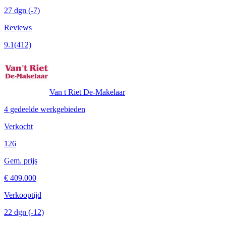
27 dgn
(-7)
Reviews
9.1
(412)
Van t Riet De-Makelaar
4 gedeelde werkgebieden
Verkocht
126
Gem. prijs
€ 409.000
Verkooptijd
22 dgn
(-12)