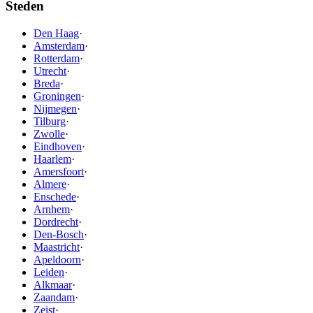
Steden
Den Haag
·
Amsterdam
·
Rotterdam
·
Utrecht
·
Breda
·
Groningen
·
Nijmegen
·
Tilburg
·
Zwolle
·
Eindhoven
·
Haarlem
·
Amersfoort
·
Almere
·
Enschede
·
Arnhem
·
Dordrecht
·
Den-Bosch
·
Maastricht
·
Apeldoorn
·
Leiden
·
Alkmaar
·
Zaandam
·
Zeist
·