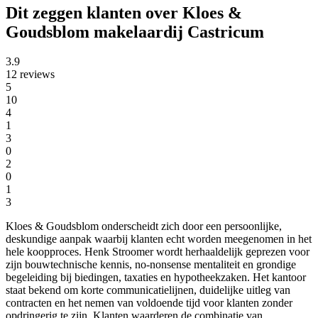
Dit zeggen klanten over Kloes &
Goudsblom makelaardij Castricum
3.9
12 reviews
5
10
4
1
3
0
2
0
1
3
Kloes & Goudsblom onderscheidt zich door een persoonlijke,
deskundige aanpak waarbij klanten echt worden meegenomen in het
hele koopproces. Henk Stroomer wordt herhaaldelijk geprezen voor
zijn bouwtechnische kennis, no-nonsense mentaliteit en grondige
begeleiding bij biedingen, taxaties en hypotheekzaken. Het kantoor
staat bekend om korte communicatielijnen, duidelijke uitleg van
contracten en het nemen van voldoende tijd voor klanten zonder
opdringerig te zijn. Klanten waarderen de combinatie van