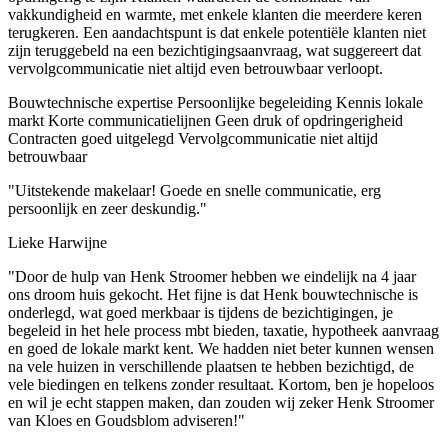
vakkundigheid en warmte, met enkele klanten die meerdere keren
terugkeren. Een aandachtspunt is dat enkele potentiële klanten niet
zijn teruggebeld na een bezichtigingsaanvraag, wat suggereert dat
vervolgcommunicatie niet altijd even betrouwbaar verloopt.
Bouwtechnische expertise
Persoonlijke begeleiding
Kennis lokale
markt
Korte communicatielijnen
Geen druk of opdringerigheid
Contracten goed uitgelegd
Vervolgcommunicatie niet altijd
betrouwbaar
"Uitstekende makelaar! Goede en snelle communicatie, erg
persoonlijk en zeer deskundig."
Lieke Harwijne
"Door de hulp van Henk Stroomer hebben we eindelijk na 4 jaar
ons droom huis gekocht. Het fijne is dat Henk bouwtechnische is
onderlegd, wat goed merkbaar is tijdens de bezichtigingen, je
begeleid in het hele process mbt bieden, taxatie, hypotheek aanvraag
en goed de lokale markt kent. We hadden niet beter kunnen wensen
na vele huizen in verschillende plaatsen te hebben bezichtigd, de
vele biedingen en telkens zonder resultaat. Kortom, ben je hopeloos
en wil je echt stappen maken, dan zouden wij zeker Henk Stroomer
van Kloes en Goudsblom adviseren!"