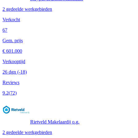
2 gedeelde werkgebieden
Verkocht
67
Gem. prijs
€ 601.000
Verkooptijd
26 dgn
(-18)
Reviews
9.2
(72)
Rietveld Makelaardij o.g.
2 gedeelde werkgebieden