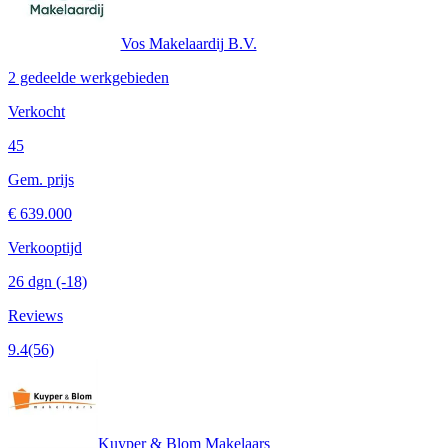
Vos Makelaardij B.V.
2 gedeelde werkgebieden
Verkocht
45
Gem. prijs
€ 639.000
Verkooptijd
26 dgn
(-18)
Reviews
9.4
(56)
Kuyper & Blom Makelaars