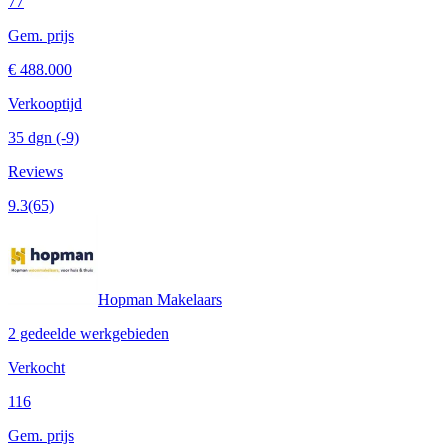
77
Gem. prijs
€ 488.000
Verkooptijd
35 dgn
(-9)
Reviews
9.3
(65)
Hopman Makelaars
2 gedeelde werkgebieden
Verkocht
116
Gem. prijs