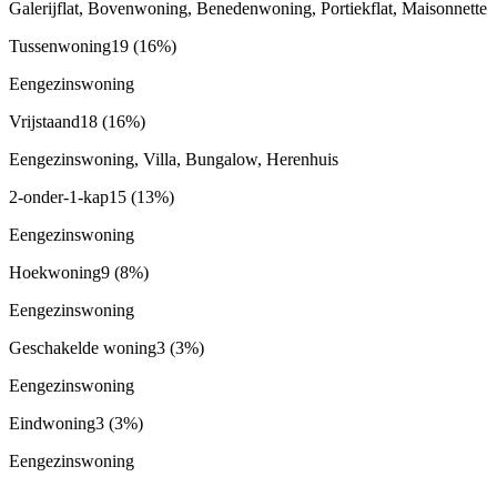
Galerijflat, Bovenwoning, Benedenwoning, Portiekflat, Maisonnette
Tussenwoning
19
(16%)
Eengezinswoning
Vrijstaand
18
(16%)
Eengezinswoning, Villa, Bungalow, Herenhuis
2-onder-1-kap
15
(13%)
Eengezinswoning
Hoekwoning
9
(8%)
Eengezinswoning
Geschakelde woning
3
(3%)
Eengezinswoning
Eindwoning
3
(3%)
Eengezinswoning