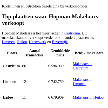
Korte lijnen en betrokken begeleiding bij verkoopproces
Top plaatsen waar Hopman Makelaars
verkoopt
Hopman Makelaars is het meest actief in
Castricum
. Dit
makelaarskantoor verkoopt verder ook in andere plaatsen als
Limmen
,
Heiloo
,
Heemskerk
en
Beverwijk
.
Aantal
Gemiddelde
Plaats
Bekijk makelaars
transacties
prijs
Makelaars in
66
€ 596.939
Castricum
Castricum
Makelaars in
12
€ 742.750
Limmen
Limmen
11
€ 679.909
Makelaars in Heiloo
Heiloo