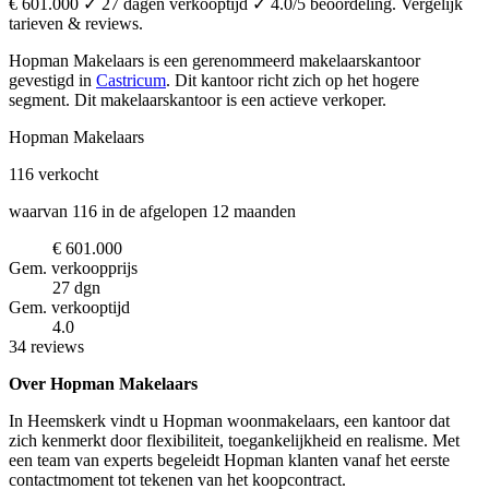
€ 601.000 ✓ 27 dagen verkooptijd ✓ 4.0/5 beoordeling. Vergelijk
tarieven & reviews.
Hopman Makelaars is een gerenommeerd makelaarskantoor
gevestigd in
Castricum
.
Dit kantoor richt zich op het hogere
segment.
Dit makelaarskantoor is een actieve verkoper.
Hopman Makelaars
116
verkocht
waarvan 116 in de afgelopen 12 maanden
€ 601.000
Gem. verkoopprijs
27 dgn
Gem. verkooptijd
4.0
34 reviews
Over Hopman Makelaars
In Heemskerk vindt u Hopman woonmakelaars, een kantoor dat
zich kenmerkt door flexibiliteit, toegankelijkheid en realisme. Met
een team van experts begeleidt Hopman klanten vanaf het eerste
contactmoment tot tekenen van het koopcontract.