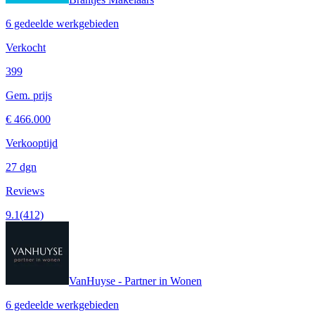
6 gedeelde werkgebieden
Verkocht
399
Gem. prijs
€ 466.000
Verkooptijd
27 dgn
Reviews
9.1
(412)
VanHuyse - Partner in Wonen
6 gedeelde werkgebieden