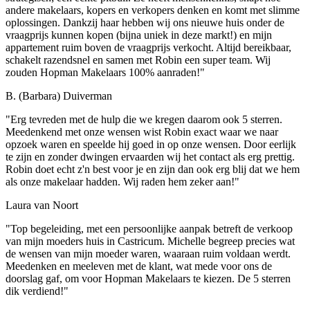
andere makelaars, kopers en verkopers denken en komt met slimme
oplossingen. Dankzij haar hebben wij ons nieuwe huis onder de
vraagprijs kunnen kopen (bijna uniek in deze markt!) en mijn
appartement ruim boven de vraagprijs verkocht. Altijd bereikbaar,
schakelt razendsnel en samen met Robin een super team. Wij
zouden Hopman Makelaars 100% aanraden!"
B. (Barbara) Duiverman
"Erg tevreden met de hulp die we kregen daarom ook 5 sterren.
Meedenkend met onze wensen wist Robin exact waar we naar
opzoek waren en speelde hij goed in op onze wensen. Door eerlijk
te zijn en zonder dwingen ervaarden wij het contact als erg prettig.
Robin doet echt z'n best voor je en zijn dan ook erg blij dat we hem
als onze makelaar hadden. Wij raden hem zeker aan!"
Laura van Noort
"Top begeleiding, met een persoonlijke aanpak betreft de verkoop
van mijn moeders huis in Castricum. Michelle begreep precies wat
de wensen van mijn moeder waren, waaraan ruim voldaan werdt.
Meedenken en meeleven met de klant, wat mede voor ons de
doorslag gaf, om voor Hopman Makelaars te kiezen. De 5 sterren
dik verdiend!"