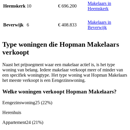
Makelaars in
10
€ 696.200
Heemskerk
Heemskerk
Makelaars in
6
€ 408.833
Beverwijk
Beverwijk
Type woningen die Hopman Makelaars
verkoopt
Naast het prijssegment waar een makelaar actief is, is het type
woning van belang. Iedere makelaar verkoopt meer of minder van
een specifiek woningtype. Het type woning wat Hopman Makelaars
het meeste verkoopt is een Eengezinswoning.
Welke woningen verkoopt Hopman Makelaars?
Eengezinswoning
25
(22%)
Herenhuis
Appartement
24
(21%)