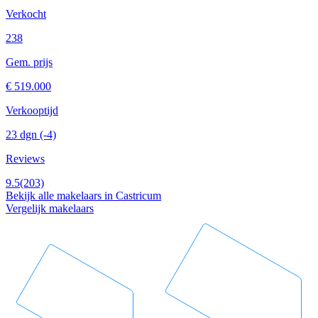
Verkocht
238
Gem. prijs
€ 519.000
Verkooptijd
23 dgn
(-4)
Reviews
9.5
(203)
Bekijk alle makelaars in Castricum
Vergelijk makelaars