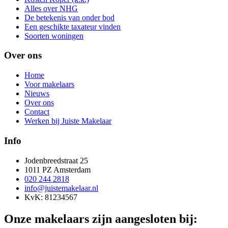
Alles over NHG
De betekenis van onder bod
Een geschikte taxateur vinden
Soorten woningen
Over ons
Home
Voor makelaars
Nieuws
Over ons
Contact
Werken bij Juiste Makelaar
Info
Jodenbreedstraat 25
1011 PZ Amsterdam
020 244 2818
info@juistemakelaar.nl
KvK: 81234567
Onze makelaars zijn aangesloten bij: