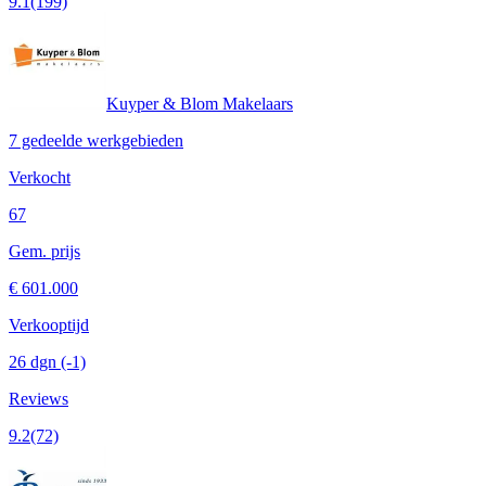
9.1
(199)
Kuyper & Blom Makelaars
7 gedeelde werkgebieden
Verkocht
67
Gem. prijs
€ 601.000
Verkooptijd
26 dgn
(-1)
Reviews
9.2
(72)