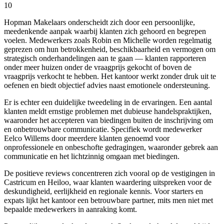
10
Hopman Makelaars onderscheidt zich door een persoonlijke,
meedenkende aanpak waarbij klanten zich gehoord en begrepen
voelen. Medewerkers zoals Robin en Michelle worden regelmatig
geprezen om hun betrokkenheid, beschikbaarheid en vermogen om
strategisch onderhandelingen aan te gaan — klanten rapporteren
onder meer huizen onder de vraagprijs gekocht of boven de
vraagprijs verkocht te hebben. Het kantoor werkt zonder druk uit te
oefenen en biedt objectief advies naast emotionele ondersteuning.
Er is echter een duidelijke tweedeling in de ervaringen. Een aantal
klanten meldt ernstige problemen met dubieuse handelspraktijken,
waaronder het accepteren van biedingen buiten de inschrijving om
en onbetrouwbare communicatie. Specifiek wordt medewerker
Eelco Willems door meerdere klanten genoemd voor
onprofessionele en onbeschofte gedragingen, waaronder gebrek aan
communicatie en het lichtzinnig omgaan met biedingen.
De positieve reviews concentreren zich vooral op de vestigingen in
Castricum en Heiloo, waar klanten waardering uitspreken voor de
deskundigheid, eerlijkheid en regionale kennis. Voor starters en
expats lijkt het kantoor een betrouwbare partner, mits men niet met
bepaalde medewerkers in aanraking komt.