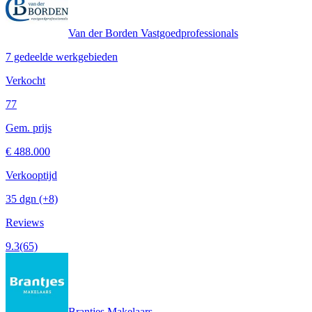
Van der Borden Vastgoedprofessionals
7 gedeelde werkgebieden
Verkocht
77
Gem. prijs
€ 488.000
Verkooptijd
35 dgn
(+8)
Reviews
9.3
(65)
Brantjes Makelaars