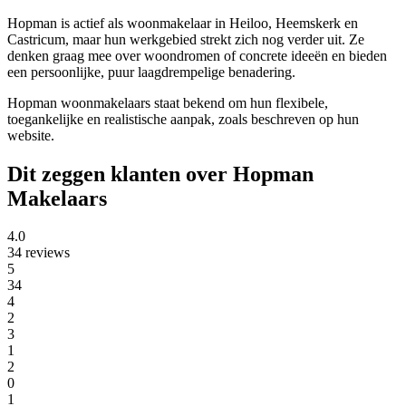
Hopman is actief als woonmakelaar in Heiloo, Heemskerk en
Castricum, maar hun werkgebied strekt zich nog verder uit. Ze
denken graag mee over woondromen of concrete ideeën en bieden
een persoonlijke, puur laagdrempelige benadering.
Hopman woonmakelaars staat bekend om hun flexibele,
toegankelijke en realistische aanpak, zoals beschreven op hun
website.
Dit zeggen klanten over Hopman
Makelaars
4.0
34 reviews
5
34
4
2
3
1
2
0
1