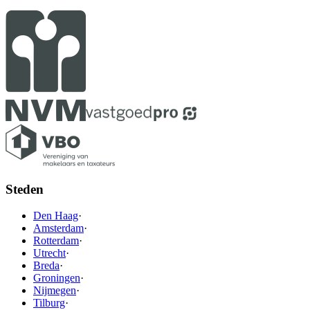
Steden
Den Haag
·
Amsterdam
·
Rotterdam
·
Utrecht
·
Breda
·
Groningen
·
Nijmegen
·
Tilburg
·