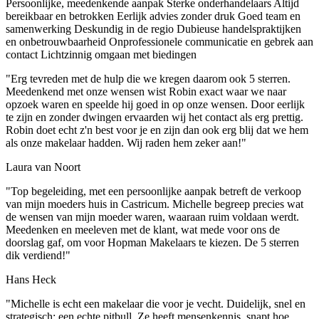
Persoonlijke, meedenkende aanpak
Sterke onderhandelaars
Altijd
bereikbaar en betrokken
Eerlijk advies zonder druk
Goed team en
samenwerking
Deskundig in de regio
Dubieuse handelspraktijken
en onbetrouwbaarheid
Onprofessionele communicatie en gebrek aan
contact
Lichtzinnig omgaan met biedingen
"Erg tevreden met de hulp die we kregen daarom ook 5 sterren.
Meedenkend met onze wensen wist Robin exact waar we naar
opzoek waren en speelde hij goed in op onze wensen. Door eerlijk
te zijn en zonder dwingen ervaarden wij het contact als erg prettig.
Robin doet echt z'n best voor je en zijn dan ook erg blij dat we hem
als onze makelaar hadden. Wij raden hem zeker aan!"
Laura van Noort
"Top begeleiding, met een persoonlijke aanpak betreft de verkoop
van mijn moeders huis in Castricum. Michelle begreep precies wat
de wensen van mijn moeder waren, waaraan ruim voldaan werdt.
Meedenken en meeleven met de klant, wat mede voor ons de
doorslag gaf, om voor Hopman Makelaars te kiezen. De 5 sterren
dik verdiend!"
Hans Heck
"Michelle is echt een makelaar die voor je vecht. Duidelijk, snel en
strategisch; een echte pitbull. Ze heeft mensenkennis, snapt hoe