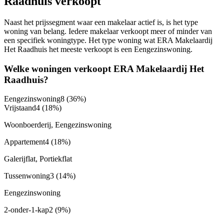
Raadhuis verkoopt
Naast het prijssegment waar een makelaar actief is, is het type
woning van belang. Iedere makelaar verkoopt meer of minder van
een specifiek woningtype. Het type woning wat ERA Makelaardij
Het Raadhuis het meeste verkoopt is een Eengezinswoning.
Welke woningen verkoopt ERA Makelaardij Het
Raadhuis?
Eengezinswoning
8
(36%)
Vrijstaand
4
(18%)
Woonboerderij, Eengezinswoning
Appartement
4
(18%)
Galerijflat, Portiekflat
Tussenwoning
3
(14%)
Eengezinswoning
2-onder-1-kap
2
(9%)