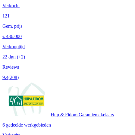
Verkocht
121
Gem. prijs
€ 436.000
Verkooptijd
22 dgn
(+2)
Reviews
9.4
(208)
Hup & Fidom Garantiemakelaars
6 gedeelde werkgebieden