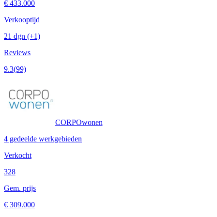
€ 433.000
Verkooptijd
21 dgn
(+1)
Reviews
9.3
(99)
CORPOwonen
4 gedeelde werkgebieden
Verkocht
328
Gem. prijs
€ 309.000