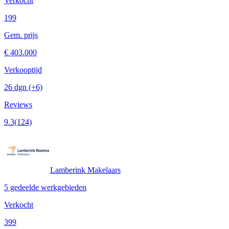
Verkocht
199
Gem. prijs
€ 403.000
Verkooptijd
26 dgn
(+6)
Reviews
9.3
(124)
Lamberink Makelaars
5 gedeelde werkgebieden
Verkocht
399