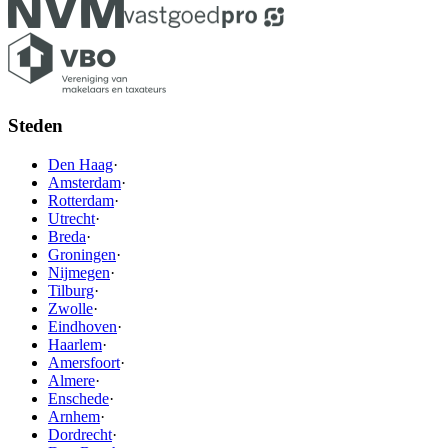
Steden
Den Haag
·
Amsterdam
·
Rotterdam
·
Utrecht
·
Breda
·
Groningen
·
Nijmegen
·
Tilburg
·
Zwolle
·
Eindhoven
·
Haarlem
·
Amersfoort
·
Almere
·
Enschede
·
Arnhem
·
Dordrecht
·