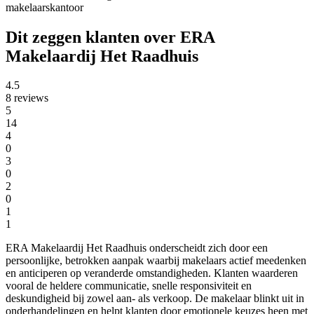
makelaarskantoor
Dit zeggen klanten over ERA
Makelaardij Het Raadhuis
4.5
8 reviews
5
14
4
0
3
0
2
0
1
1
ERA Makelaardij Het Raadhuis onderscheidt zich door een
persoonlijke, betrokken aanpak waarbij makelaars actief meedenken
en anticiperen op veranderde omstandigheden. Klanten waarderen
vooral de heldere communicatie, snelle responsiviteit en
deskundigheid bij zowel aan- als verkoop. De makelaar blinkt uit in
onderhandelingen en helpt klanten door emotionele keuzes heen met