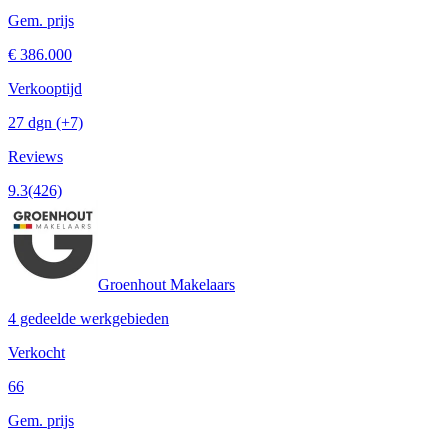
Gem. prijs
€ 386.000
Verkooptijd
27 dgn
(+7)
Reviews
9.3
(426)
Groenhout Makelaars
4 gedeelde werkgebieden
Verkocht
66
Gem. prijs