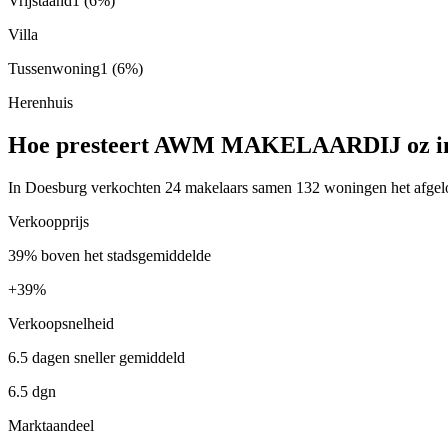
Vrijstaand
1
(6%)
Villa
Tussenwoning
1
(6%)
Herenhuis
Hoe presteert AWM MAKELAARDIJ oz in
In Doesburg verkochten 24 makelaars samen 132 woningen het afge
Verkoopprijs
39% boven het stadsgemiddelde
+
39%
Verkoopsnelheid
6.5 dagen sneller gemiddeld
6.5 dgn
Marktaandeel