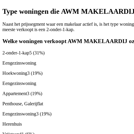
Type woningen die AWM MAKELAARDIJ 
Naast het prijssegment waar een makelaar actief is, is het type w
meeste verkoopt is een 2-onder-1-kap.
Welke woningen verkoopt AWM MAKELAARDIJ o
2-onder-1-kap
5
(31%)
Eengezinswoning
Hoekwoning
3
(19%)
Eengezinswoning
Appartement
3
(19%)
Penthouse, Galerijflat
Eengezinswoning
3
(19%)
Herenhuis