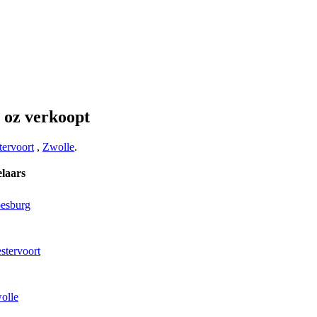
oz verkoopt
ervoort
,
Zwolle
.
laars
oesburg
stervoort
olle