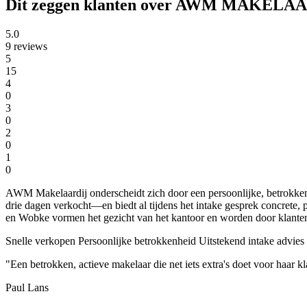
Dit zeggen klanten over AWM MAKELAA
5.0
9 reviews
5
15
4
0
3
0
2
0
1
0
AWM Makelaardij onderscheidt zich door een persoonlijke, betrokken
drie dagen verkocht—en biedt al tijdens het intake gesprek concrete, pr
en Wobke vormen het gezicht van het kantoor en worden door klanten
Snelle verkopen
Persoonlijke betrokkenheid
Uitstekend intake advies
"Een betrokken, actieve makelaar die net iets extra's doet voor haar k
Paul Lans