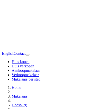
English
Contact
Huis kopen
Huis verkopen
Aankoopmakelaar
Verkoopmakelaar
Makelaars per stad
Home
Makelaars
Doesburg