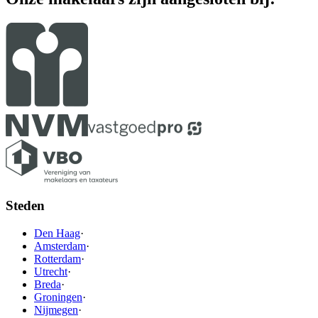
Steden
Den Haag
·
Amsterdam
·
Rotterdam
·
Utrecht
·
Breda
·
Groningen
·
Nijmegen
·