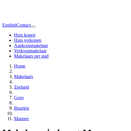
English
Contact
Huis kopen
Huis verkopen
Aankoopmakelaar
Verkoopmakelaar
Makelaars per stad
Home
Makelaars
Zeeland
Goes
Buurten
Mannee