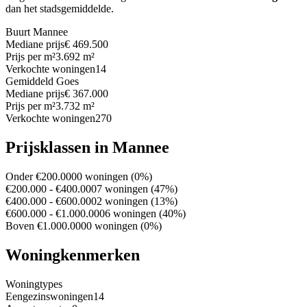
dan het stadsgemiddelde.
Buurt Mannee
Mediane prijs
€ 469.500
Prijs per m²
3.692 m²
Verkochte woningen
14
Gemiddeld Goes
Mediane prijs
€ 367.000
Prijs per m²
3.732 m²
Verkochte woningen
270
Prijsklassen in Mannee
Onder €200.000
0 woningen (0%)
€200.000 - €400.000
7 woningen (47%)
€400.000 - €600.000
2 woningen (13%)
€600.000 - €1.000.000
6 woningen (40%)
Boven €1.000.000
0 woningen (0%)
Woningkenmerken
Woningtypes
Eengezinswoningen
14