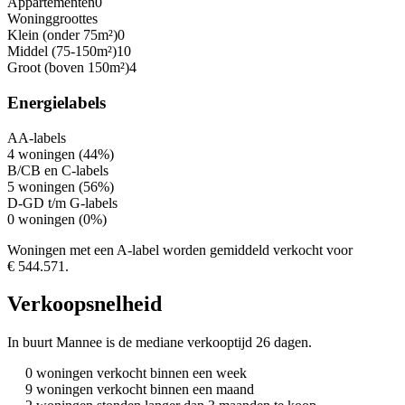
Appartementen
0
Woninggroottes
Klein (onder 75m²)
0
Middel (75-150m²)
10
Groot (boven 150m²)
4
Energielabels
A
A-labels
4 woningen (44%)
B/C
B en C-labels
5 woningen (56%)
D-G
D t/m G-labels
0 woningen (0%)
Woningen met een A-label worden gemiddeld verkocht voor
€ 544.571.
Verkoopsnelheid
In buurt Mannee is de mediane verkooptijd 26 dagen.
0 woningen verkocht binnen een week
9 woningen verkocht binnen een maand