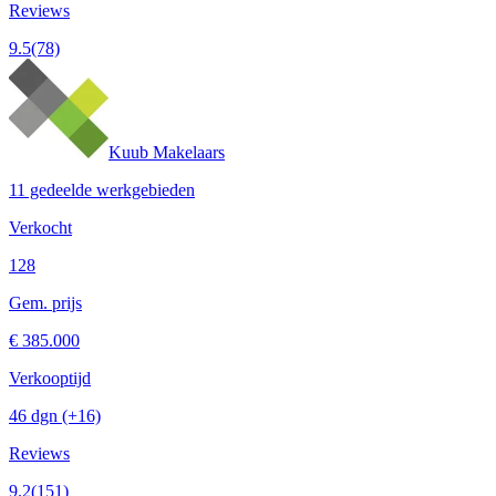
Reviews
9.5
(78)
Kuub Makelaars
11 gedeelde werkgebieden
Verkocht
128
Gem. prijs
€ 385.000
Verkooptijd
46 dgn
(+16)
Reviews
9.2
(151)