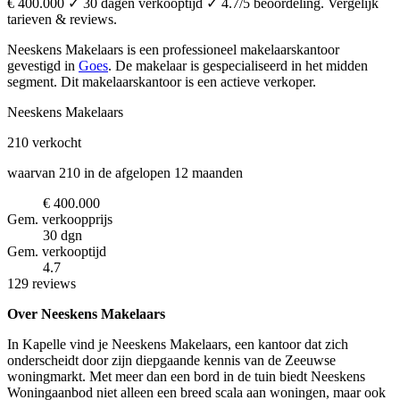
€ 400.000 ✓ 30 dagen verkooptijd ✓ 4.7/5 beoordeling. Vergelijk
tarieven & reviews.
Neeskens Makelaars is een professioneel makelaarskantoor
gevestigd in
Goes
.
De makelaar is gespecialiseerd in het midden
segment.
Dit makelaarskantoor is een actieve verkoper.
Neeskens Makelaars
210
verkocht
waarvan 210 in de afgelopen 12 maanden
€ 400.000
Gem. verkoopprijs
30 dgn
Gem. verkooptijd
4.7
129 reviews
Over Neeskens Makelaars
In Kapelle vind je Neeskens Makelaars, een kantoor dat zich
onderscheidt door zijn diepgaande kennis van de Zeeuwse
woningmarkt. Met meer dan een bord in de tuin biedt Neeskens
Woningaanbod niet alleen een breed scala aan woningen, maar ook