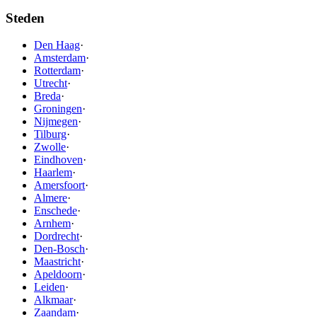
Steden
Den Haag
·
Amsterdam
·
Rotterdam
·
Utrecht
·
Breda
·
Groningen
·
Nijmegen
·
Tilburg
·
Zwolle
·
Eindhoven
·
Haarlem
·
Amersfoort
·
Almere
·
Enschede
·
Arnhem
·
Dordrecht
·
Den-Bosch
·
Maastricht
·
Apeldoorn
·
Leiden
·
Alkmaar
·
Zaandam
·