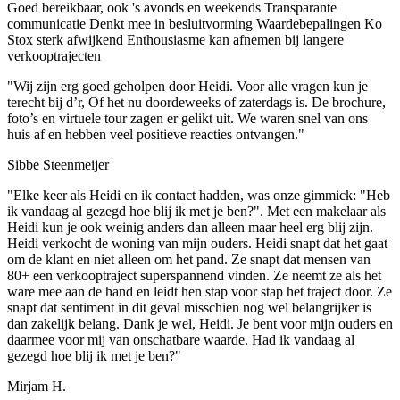
Goed bereikbaar, ook 's avonds en weekends
Transparante
communicatie
Denkt mee in besluitvorming
Waardebepalingen Ko
Stox sterk afwijkend
Enthousiasme kan afnemen bij langere
verkooptrajecten
"Wij zijn erg goed geholpen door Heidi. Voor alle vragen kun je
terecht bij d’r, Of het nu doordeweeks of zaterdags is. De brochure,
foto’s en virtuele tour zagen er gelikt uit. We waren snel van ons
huis af en hebben veel positieve reacties ontvangen."
Sibbe Steenmeijer
"Elke keer als Heidi en ik contact hadden, was onze gimmick: "Heb
ik vandaag al gezegd hoe blij ik met je ben?". Met een makelaar als
Heidi kun je ook weinig anders dan alleen maar heel erg blij zijn.
Heidi verkocht de woning van mijn ouders. Heidi snapt dat het gaat
om de klant en niet alleen om het pand. Ze snapt dat mensen van
80+ een verkooptraject superspannend vinden. Ze neemt ze als het
ware mee aan de hand en leidt hen stap voor stap het traject door. Ze
snapt dat sentiment in dit geval misschien nog wel belangrijker is
dan zakelijk belang. Dank je wel, Heidi. Je bent voor mijn ouders en
daarmee voor mij van onschatbare waarde. Had ik vandaag al
gezegd hoe blij ik met je ben?"
Mirjam H.