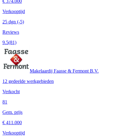
€ 374.000
Verkooptijd
25 dgn
(-5)
Reviews
9.5
(81)
Makelaardij Faasse & Fermont B.V.
12 gedeelde werkgebieden
Verkocht
81
Gem. prijs
€ 411.000
Verkooptijd