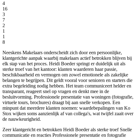
4
16
3
7
2
1
1
8
Neeskens Makelaars onderscheidt zich door een persoonlijke,
klantgerichte aanpak waarbij makelaars actief betrokken blijven bij
elk stap van het proces. Heidi Boeder springt er duidelijk uit als
sterke troef van het kantoor: klanten waarderen haar passie,
beschikbaarheid en vermogen om zowel emotionele als zakelijke
belangen te begrijpen. Dit geldt vooral voor senioren en starters die
extra begeleiding nodig hebben. Het team communiceert helder en
transparant, reageert snel op vragen en denkt mee in de
besluitvorming. Professionele presentatie van woningen (fotografie,
virtuele tours, brochures) draagt bij aan snelle verkopen. Een
minpunt dat meerdere klanten noemen: waardebepalingen van Ko
Stox wijken soms aanzienlijk af van collega's, wat twijfel zaait over
de nauwkeurigheid.
Zeer klantgericht en betrokken
Heidi Boeder als sterke troef
Snelle
communicatie en reacties
Professionele presentatie en fotografie