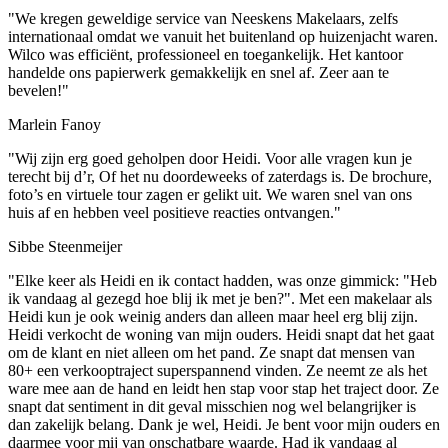
"We kregen geweldige service van Neeskens Makelaars, zelfs
internationaal omdat we vanuit het buitenland op huizenjacht waren.
Wilco was efficiënt, professioneel en toegankelijk. Het kantoor
handelde ons papierwerk gemakkelijk en snel af. Zeer aan te
bevelen!"
Marlein Fanoy
"Wij zijn erg goed geholpen door Heidi. Voor alle vragen kun je
terecht bij d’r, Of het nu doordeweeks of zaterdags is. De brochure,
foto’s en virtuele tour zagen er gelikt uit. We waren snel van ons
huis af en hebben veel positieve reacties ontvangen."
Sibbe Steenmeijer
"Elke keer als Heidi en ik contact hadden, was onze gimmick: "Heb
ik vandaag al gezegd hoe blij ik met je ben?". Met een makelaar als
Heidi kun je ook weinig anders dan alleen maar heel erg blij zijn.
Heidi verkocht de woning van mijn ouders. Heidi snapt dat het gaat
om de klant en niet alleen om het pand. Ze snapt dat mensen van
80+ een verkooptraject superspannend vinden. Ze neemt ze als het
ware mee aan de hand en leidt hen stap voor stap het traject door. Ze
snapt dat sentiment in dit geval misschien nog wel belangrijker is
dan zakelijk belang. Dank je wel, Heidi. Je bent voor mijn ouders en
daarmee voor mij van onschatbare waarde. Had ik vandaag al