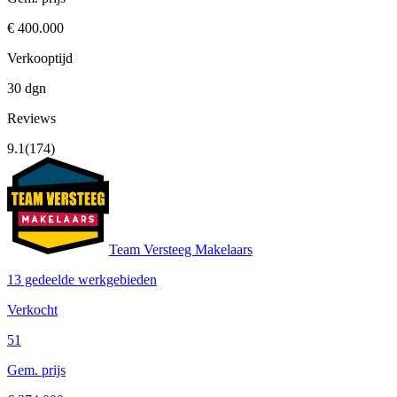
€ 400.000
Verkooptijd
30 dgn
Reviews
9.1
(174)
Team Versteeg Makelaars
13 gedeelde werkgebieden
Verkocht
51
Gem. prijs