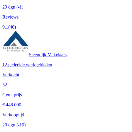
29 dgn
(-1)
Reviews
9.1
(40)
Steendijk Makelaars
12 gedeelde werkgebieden
Verkocht
52
Gem. prijs
€ 448.000
Verkooptijd
20 dgn
(-10)