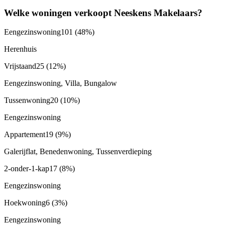
Welke woningen verkoopt Neeskens Makelaars?
Eengezinswoning
101
(48%)
Herenhuis
Vrijstaand
25
(12%)
Eengezinswoning, Villa, Bungalow
Tussenwoning
20
(10%)
Eengezinswoning
Appartement
19
(9%)
Galerijflat, Benedenwoning, Tussenverdieping
2-onder-1-kap
17
(8%)
Eengezinswoning
Hoekwoning
6
(3%)
Eengezinswoning