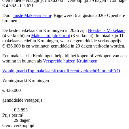
Gemiddelde vraagprijs € 436.000 · Verkooptijd 29 dagen · Courtage
€ 4.362 - € 5.671.
Door
Juiste Makelaar team
·
Bijgewerkt 6 augustus 2026
·
Openbare
bronnen
De beste makelaars in Kruiningen in 2026 zijn
Neeskens Makelaars
(4 verkocht) en
Makelaardij de Groot
(3 verkocht)
. In totaal zijn 11
makelaars actief in Kruiningen, waar de gemiddelde verkoopprijs
€ 436.000 is en woningen gemiddeld in 29 dagen verkocht worden.
Een makelaar in Kruiningen helpt bij het kopen of verkopen van een
woning in buurten als
Verspreide huizen Kruiningen
.
Woningmarkt
Top makelaars
Kosten
Recent verkocht
Buurten
FAQ
Woningmarkt Kruiningen
€ 436.000
gemiddelde vraagprijs
€ 3.893
Prijs per m²
29 dagen
Gem. verkooptijd