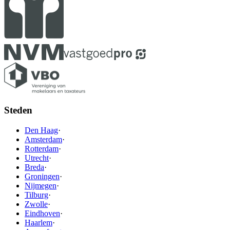
Steden
Den Haag
·
Amsterdam
·
Rotterdam
·
Utrecht
·
Breda
·
Groningen
·
Nijmegen
·
Tilburg
·
Zwolle
·
Eindhoven
·
Haarlem
·