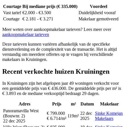
Courtage
Bij mediane prijs (€ 335.000)
Voordeel
Vast tarief
€2.000 - €3.500
Duidelijkheid vooraf
Courtage
€ 2.181 - € 3.271
Makelaar gemotiveerd
Meer weten over aankoopmakelaar tarieven? Lees meer over
aankoopmakelaar tarieven
Deze tarieven kunnen variëren afhankelijk van de specifieke
dienstverlening en de complexiteit van de transactie. Het is altijd
verstandig om meerdere offertes op te vragen bij verschillende
makelaars in Kruiningen.
Recent verkochte huizen Kruiningen
In Kruiningen zijn het afgelopen jaar 49 woningen verkocht voor
een gemiddelde prijs van € 436.000. De gemiddelde prijs per m² is
€ 3.893 en de mediane verkooptijd bedraagt 29 dagen.
Adres
Prijs
m²
Datum
Makelaar
Panoramavilla West
€ 799.000
22 dec
Sinke Komejan
(Bouwnr. 2)
119m²
€ 6.714/m²
2025
Makelaars
22 dec 2025