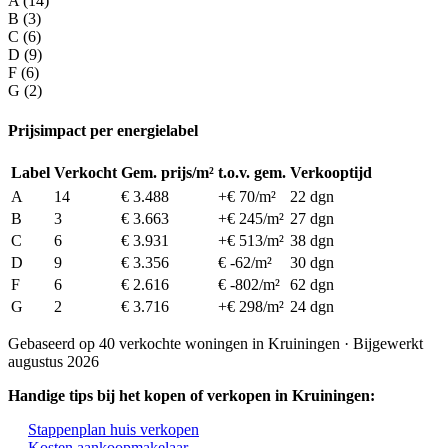
A (14)
B (3)
C (6)
D (9)
F (6)
G (2)
Prijsimpact per energielabel
Label
Verkocht
Gem. prijs/m²
t.o.v. gem.
Verkooptijd
A
14
€ 3.488
+€ 70/m²
22 dgn
B
3
€ 3.663
+€ 245/m²
27 dgn
C
6
€ 3.931
+€ 513/m²
38 dgn
D
9
€ 3.356
€ -62/m²
30 dgn
F
6
€ 2.616
€ -802/m²
62 dgn
G
2
€ 3.716
+€ 298/m²
24 dgn
Gebaseerd op 40 verkochte woningen in Kruiningen · Bijgewerkt
augustus 2026
Handige tips bij het kopen of verkopen in Kruiningen:
Stappenplan huis verkopen
Kosten aankoopmakelaar