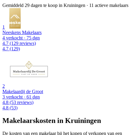
Gemiddeld 29 dagen te koop in Kruiningen
·
11 actieve makelaars
1
Neeskens Makelaars
4 verkocht
· 75 dgn
4.7
(129 reviews)
4.7
(129)
2
Makelaardij de Groot
3 verkocht
· 61 dgn
4.8
(53 reviews)
4.8
(53)
Makelaarskosten in Kruiningen
De kosten van een makelaar bij het kopen of verkopen van een