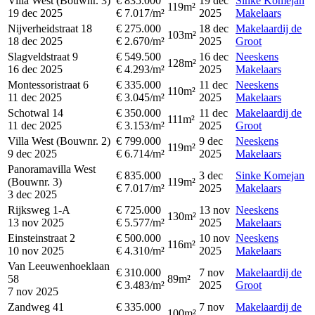
Villa West (Bouwnr. 3)
€ 835.000
19 dec
Sinke Komejan
119m²
19 dec 2025
€ 7.017/m²
2025
Makelaars
Nijverheidstraat 18
€ 275.000
18 dec
Makelaardij de
103m²
18 dec 2025
€ 2.670/m²
2025
Groot
Slagveldstraat 9
€ 549.500
16 dec
Neeskens
128m²
16 dec 2025
€ 4.293/m²
2025
Makelaars
Montessoristraat 6
€ 335.000
11 dec
Neeskens
110m²
11 dec 2025
€ 3.045/m²
2025
Makelaars
Schotwal 14
€ 350.000
11 dec
Makelaardij de
111m²
11 dec 2025
€ 3.153/m²
2025
Groot
Villa West (Bouwnr. 2)
€ 799.000
9 dec
Neeskens
119m²
9 dec 2025
€ 6.714/m²
2025
Makelaars
Panoramavilla West
€ 835.000
3 dec
Sinke Komejan
(Bouwnr. 3)
119m²
€ 7.017/m²
2025
Makelaars
3 dec 2025
Rijksweg 1-A
€ 725.000
13 nov
Neeskens
130m²
13 nov 2025
€ 5.577/m²
2025
Makelaars
Einsteinstraat 2
€ 500.000
10 nov
Neeskens
116m²
10 nov 2025
€ 4.310/m²
2025
Makelaars
Van Leeuwenhoeklaan
€ 310.000
7 nov
Makelaardij de
58
89m²
€ 3.483/m²
2025
Groot
7 nov 2025
Zandweg 41
€ 335.000
7 nov
Makelaardij de
100m²