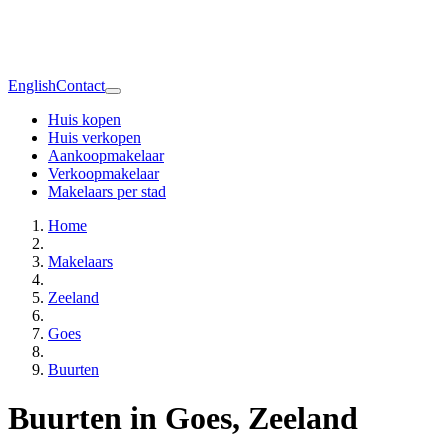
English
Contact
Huis kopen
Huis verkopen
Aankoopmakelaar
Verkoopmakelaar
Makelaars per stad
Home
Makelaars
Zeeland
Goes
Buurten
Buurten in Goes, Zeeland