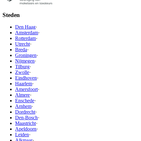
Steden
Den Haag
·
Amsterdam
·
Rotterdam
·
Utrecht
·
Breda
·
Groningen
·
Nijmegen
·
Tilburg
·
Zwolle
·
Eindhoven
·
Haarlem
·
Amersfoort
·
Almere
·
Enschede
·
Arnhem
·
Dordrecht
·
Den-Bosch
·
Maastricht
·
Apeldoorn
·
Leiden
·
Alkmaar
·