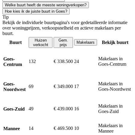
Welke buurt heeft de meeste woningverkopen?
Hoe kies ik de juiste buurt in Goes?
Tip
Bekijk de individuele buurtpagina's voor gedetailleerde informatie
over woningprijzen, verkoopsnelheid en actieve makelaars per
buurt.
Huizen
Gem.
Buurt
Bekijk buurt
Makelaars
verkocht
prijs
Makelaars in
Goes-
132
€ 338.500
24
Goes-Centrum
Centrum
Makelaars in
Goes-
69
€ 349.000
17
Goes-Noordwest
Noordwest
Makelaars in
49
€ 439.000
16
Goes-Zuid
Goes-Zuid
Makelaars in
14
€ 469.500
10
Mannee
Mannee