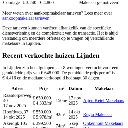
Courtage
€ 3.240 - € 4.860
Makelaar gemotiveerd
Meer weten over aankoopmakelaar tarieven? Lees meer over
aankoopmakelaar tarieven
Deze tarieven kunnen variëren afhankelijk van de specifieke
dienstverlening en de complexiteit van de transactie. Het is altijd
verstandig om meerdere offertes op te vragen bij verschillende
makelaars in Lijnden.
Recent verkochte huizen Lijnden
In Lijnden zijn het afgelopen jaar 8 woningen verkocht voor een
gemiddelde prijs van € 648.000. De gemiddelde prijs per m² is
€ 4.416 en de mediane verkooptijd bedraagt 30 dagen.
Adres
Prijs
m²
Datum
Makelaar
Raasdorperweg
€ 650.000
17 nov
40
150m²
Arjen Ketel Makelaars
€ 4.333/m²
2025
17 nov 2025
Hoofdweg 37
€ 550.000
14 okt
92m²
Regio Makelaar
14 okt 2025
€ 5.978/m²
2025
Akerdijk 105
€ 399.500
5 sep
Onkenhout Makelaars
74m²