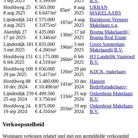
5 sep 2025
€ 5.399/m²
2025
B.V.
Hoofdweg 25
€ 565.000
8 aug
URBAN
85m²
8 aug 2025
€ 6.647/m²
2025
MAKELAARS
Lijnderdijk 241
€ 575.000
4 aug
Barnhoorn Vermeer
187m²
4 aug 2025
€ 3.075/m²
2025
Makelaars o.g.
Akerdijk 27
€ 435.000
17 jul
Bosma Makelaardij |
130m²
17 jul 2025
€ 3.346/m²
2025
Bosma Real Estate
Lijnderdijk 181
€ 835.000
3 mrt
Groot Amsterdam
196m²
3 mrt 2025
€ 4.260/m²
2025
Makelaardij B.V.
Hoofdweg 151
€ 1.175.000
6 feb
H3 Landelijk Vastgoed
260m²
6 feb 2025
€ 4.519/m²
2025
B.V.
Hoofdweg 100
€ 650.000
29 jan
120m²
KIJCK. makelaars
29 jan 2025
€ 5.417/m²
2025
Hoofdweg 88
€ 1.480.000
10 dec
Hanson
141m²
10 dec 2024
€ 10.496/m²
2024
Bedrijfsmakelaars+
Lijnderdijk 259
€ 499.500
25 sep
Onkenhout Makelaars
133m²
25 sep 2024
€ 3.756/m²
2024
B.V.
Hoofdweg 24
€ 875.000
19 sep
Onkenhout Makelaars
203m²
19 sep 2024
€ 4.310/m²
2024
B.V.
Verkoopsnelheid
Woningen verkopen relatief snel met een gemiddelde verkooptijd