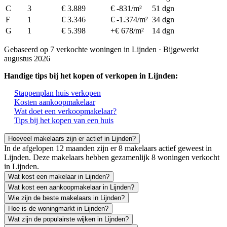
C
3
€ 3.889
€ -831/m²
51 dgn
F
1
€ 3.346
€ -1.374/m²
34 dgn
G
1
€ 5.398
+€ 678/m²
14 dgn
Gebaseerd op 7 verkochte woningen in Lijnden · Bijgewerkt
augustus 2026
Handige tips bij het kopen of verkopen in Lijnden:
Stappenplan huis verkopen
Kosten aankoopmakelaar
Wat doet een verkoopmakelaar?
Tips bij het kopen van een huis
Hoeveel makelaars zijn er actief in Lijnden?
In de afgelopen 12 maanden zijn er 8 makelaars actief geweest in
Lijnden. Deze makelaars hebben gezamenlijk 8 woningen verkocht
in Lijnden.
Wat kost een makelaar in Lijnden?
Wat kost een aankoopmakelaar in Lijnden?
Wie zijn de beste makelaars in Lijnden?
Hoe is de woningmarkt in Lijnden?
Wat zijn de populairste wijken in Lijnden?