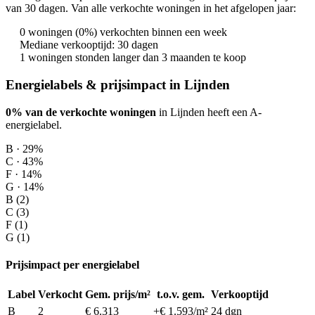
van 30 dagen. Van alle verkochte woningen in het afgelopen jaar:
0 woningen (0%) verkochten binnen een week
Mediane verkooptijd: 30 dagen
1 woningen stonden langer dan 3 maanden te koop
Energielabels & prijsimpact in Lijnden
0% van de verkochte woningen
in Lijnden heeft een A-
energielabel.
B · 29%
C · 43%
F · 14%
G · 14%
B (2)
C (3)
F (1)
G (1)
Prijsimpact per energielabel
Label
Verkocht
Gem. prijs/m²
t.o.v. gem.
Verkooptijd
B
2
€ 6.313
+€ 1.593/m²
24 dgn