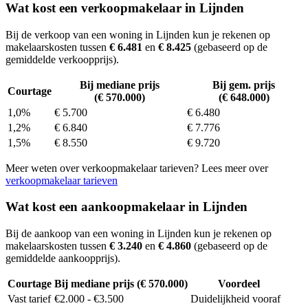
Wat kost een verkoopmakelaar in Lijnden
Bij de verkoop van een woning in Lijnden kun je rekenen op
makelaarskosten tussen
€ 6.481
en
€ 8.425
(gebaseerd op de
gemiddelde verkoopprijs).
Bij mediane prijs
Bij gem. prijs
Courtage
(€ 570.000)
(€ 648.000)
1,0%
€ 5.700
€ 6.480
1,2%
€ 6.840
€ 7.776
1,5%
€ 8.550
€ 9.720
Meer weten over verkoopmakelaar tarieven? Lees meer over
verkoopmakelaar tarieven
Wat kost een aankoopmakelaar in Lijnden
Bij de aankoop van een woning in Lijnden kun je rekenen op
makelaarskosten tussen
€ 3.240
en
€ 4.860
(gebaseerd op de
gemiddelde aankoopprijs).
Courtage
Bij mediane prijs (€ 570.000)
Voordeel
Vast tarief
€2.000 - €3.500
Duidelijkheid vooraf