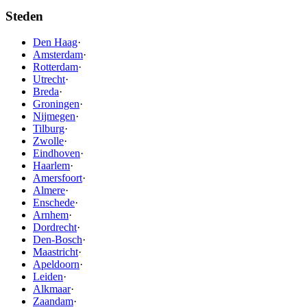
Steden
Den Haag
·
Amsterdam
·
Rotterdam
·
Utrecht
·
Breda
·
Groningen
·
Nijmegen
·
Tilburg
·
Zwolle
·
Eindhoven
·
Haarlem
·
Amersfoort
·
Almere
·
Enschede
·
Arnhem
·
Dordrecht
·
Den-Bosch
·
Maastricht
·
Apeldoorn
·
Leiden
·
Alkmaar
·
Zaandam
·