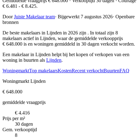
Gemiddelde vraagprijs € 648.000 · Verkooptijd 30 dagen · Courtage
€ 6.481 - € 8.425.
Door
Juiste Makelaar team
·
Bijgewerkt 7 augustus 2026
·
Openbare
bronnen
De beste makelaars in Lijnden in 2026 zijn
. In totaal zijn 8
makelaars actief in Lijnden, waar de gemiddelde verkoopprijs
€ 648.000 is en woningen gemiddeld in 30 dagen verkocht worden.
Een makelaar in Lijnden helpt bij het kopen of verkopen van een
woning in buurten als
Lijnden
.
Woningmarkt
Top makelaars
Kosten
Recent verkocht
Buurten
FAQ
Woningmarkt Lijnden
€ 648.000
gemiddelde vraagprijs
€ 4.416
Prijs per m²
30 dagen
Gem. verkooptijd
8