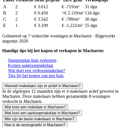
A
2
€ 3.612
€ -719/m²
31 dgn
B
2
€ 6.450
+€ 2.119/m²
134 dgn
C
2
€ 3.542
€ -789/m²
30 dgn
E
1
€ 3.109
€ -1.222/m²
55 dgn
Gebaseerd op 7 verkochte woningen in Macharen · Bijgewerkt
augustus 2026
Handige tips bij het kopen of verkopen in Macharen:
Stappenplan huis verkopen
Kosten aankoopmakelaar
Wat doet een verkoopmakelaar?
Tips bij het kopen van een huis
Hoeveel makelaars zijn er actief in Macharen?
In de afgelopen 12 maanden zijn er 4 makelaars actief geweest in
Macharen. Deze makelaars hebben gezamenlijk 8 woningen
verkocht in Macharen.
Wat kost een makelaar in Macharen?
Wat kost een aankoopmakelaar in Macharen?
Wie zijn de beste makelaars in Macharen?
Hoe is de woningmarkt in Macharen?