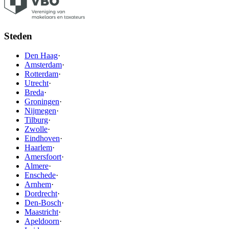
Steden
Den Haag
·
Amsterdam
·
Rotterdam
·
Utrecht
·
Breda
·
Groningen
·
Nijmegen
·
Tilburg
·
Zwolle
·
Eindhoven
·
Haarlem
·
Amersfoort
·
Almere
·
Enschede
·
Arnhem
·
Dordrecht
·
Den-Bosch
·
Maastricht
·
Apeldoorn
·