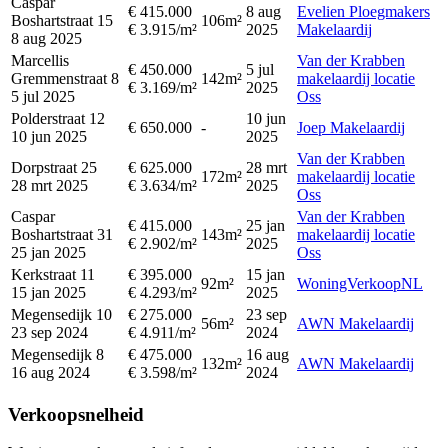
Caspar
€ 415.000
8 aug
Evelien Ploegmakers
Boshartstraat 15
106m²
€ 3.915/m²
2025
Makelaardij
8 aug 2025
Marcellis
Van der Krabben
€ 450.000
5 jul
Gremmenstraat 8
142m²
makelaardij locatie
€ 3.169/m²
2025
5 jul 2025
Oss
Polderstraat 12
10 jun
€ 650.000
-
Joep Makelaardij
10 jun 2025
2025
Van der Krabben
Dorpstraat 25
€ 625.000
28 mrt
172m²
makelaardij locatie
28 mrt 2025
€ 3.634/m²
2025
Oss
Caspar
Van der Krabben
€ 415.000
25 jan
Boshartstraat 31
143m²
makelaardij locatie
€ 2.902/m²
2025
25 jan 2025
Oss
Kerkstraat 11
€ 395.000
15 jan
92m²
WoningVerkoopNL
15 jan 2025
€ 4.293/m²
2025
Megensedijk 10
€ 275.000
23 sep
56m²
AWN Makelaardij
23 sep 2024
€ 4.911/m²
2024
Megensedijk 8
€ 475.000
16 aug
132m²
AWN Makelaardij
16 aug 2024
€ 3.598/m²
2024
Verkoopsnelheid