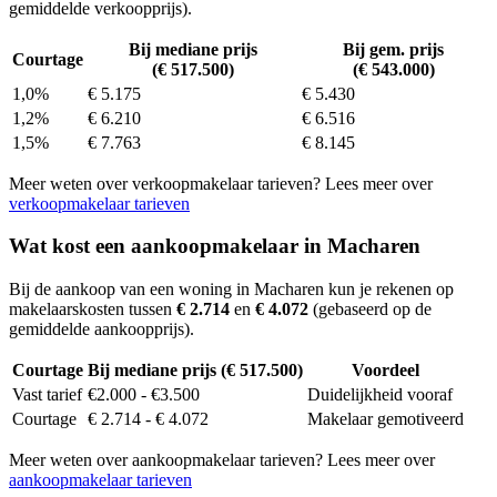
gemiddelde verkoopprijs).
Bij mediane prijs
Bij gem. prijs
Courtage
(€ 517.500)
(€ 543.000)
1,0%
€ 5.175
€ 5.430
1,2%
€ 6.210
€ 6.516
1,5%
€ 7.763
€ 8.145
Meer weten over verkoopmakelaar tarieven? Lees meer over
verkoopmakelaar tarieven
Wat kost een aankoopmakelaar in Macharen
Bij de aankoop van een woning in Macharen kun je rekenen op
makelaarskosten tussen
€ 2.714
en
€ 4.072
(gebaseerd op de
gemiddelde aankoopprijs).
Courtage
Bij mediane prijs (€ 517.500)
Voordeel
Vast tarief
€2.000 - €3.500
Duidelijkheid vooraf
Courtage
€ 2.714 - € 4.072
Makelaar gemotiveerd
Meer weten over aankoopmakelaar tarieven? Lees meer over
aankoopmakelaar tarieven