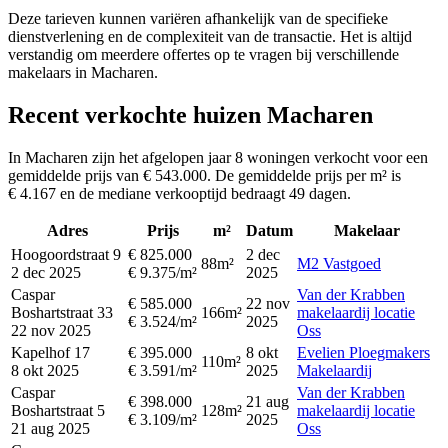
Deze tarieven kunnen variëren afhankelijk van de specifieke
dienstverlening en de complexiteit van de transactie. Het is altijd
verstandig om meerdere offertes op te vragen bij verschillende
makelaars in Macharen.
Recent verkochte huizen Macharen
In Macharen zijn het afgelopen jaar 8 woningen verkocht voor een
gemiddelde prijs van € 543.000. De gemiddelde prijs per m² is
€ 4.167 en de mediane verkooptijd bedraagt 49 dagen.
Adres
Prijs
m²
Datum
Makelaar
Hoogoordstraat 9
€ 825.000
2 dec
88m²
M2 Vastgoed
2 dec 2025
€ 9.375/m²
2025
Caspar
Van der Krabben
€ 585.000
22 nov
Boshartstraat 33
166m²
makelaardij locatie
€ 3.524/m²
2025
22 nov 2025
Oss
Kapelhof 17
€ 395.000
8 okt
Evelien Ploegmakers
110m²
8 okt 2025
€ 3.591/m²
2025
Makelaardij
Caspar
Van der Krabben
€ 398.000
21 aug
Boshartstraat 5
128m²
makelaardij locatie
€ 3.109/m²
2025
21 aug 2025
Oss