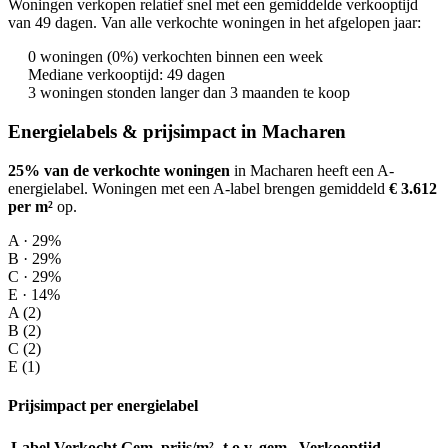
Woningen verkopen relatief snel met een gemiddelde verkooptijd
van 49 dagen. Van alle verkochte woningen in het afgelopen jaar:
0 woningen (0%) verkochten binnen een week
Mediane verkooptijd: 49 dagen
3 woningen stonden langer dan 3 maanden te koop
Energielabels & prijsimpact in Macharen
25% van de verkochte woningen
in Macharen heeft een A-
energielabel.
Woningen met een A-label brengen gemiddeld
€ 3.612
per m²
op
.
A · 29%
B · 29%
C · 29%
E · 14%
A (2)
B (2)
C (2)
E (1)
Prijsimpact per energielabel
Label
Verkocht
Gem. prijs/m²
t.o.v. gem.
Verkooptijd