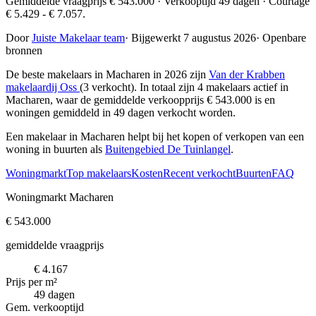
Gemiddelde vraagprijs € 543.000 · Verkooptijd 49 dagen · Courtage
€ 5.429 - € 7.057.
Door
Juiste Makelaar team
·
Bijgewerkt 7 augustus 2026
·
Openbare
bronnen
De beste makelaars in Macharen in 2026 zijn
Van der Krabben
makelaardij Oss
(3 verkocht)
. In totaal zijn 4 makelaars actief in
Macharen, waar de gemiddelde verkoopprijs € 543.000 is en
woningen gemiddeld in 49 dagen verkocht worden.
Een makelaar in Macharen helpt bij het kopen of verkopen van een
woning in buurten als
Buitengebied De Tuinlangel
.
Woningmarkt
Top makelaars
Kosten
Recent verkocht
Buurten
FAQ
Woningmarkt Macharen
€ 543.000
gemiddelde vraagprijs
€ 4.167
Prijs per m²
49 dagen
Gem. verkooptijd