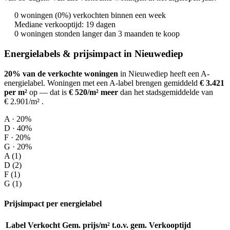
0 woningen (0%) verkochten binnen een week
Mediane verkooptijd: 19 dagen
0 woningen stonden langer dan 3 maanden te koop
Energielabels & prijsimpact in Nieuwediep
20% van de verkochte woningen
in Nieuwediep heeft een A-
energielabel.
Woningen met een A-label brengen gemiddeld
€ 3.421
per m²
op
— dat is
€ 520/m² meer
dan het stadsgemiddelde van
€ 2.901/m²
.
A · 20%
D · 40%
F · 20%
G · 20%
A (1)
D (2)
F (1)
G (1)
Prijsimpact per energielabel
Label
Verkocht
Gem. prijs/m²
t.o.v. gem.
Verkooptijd