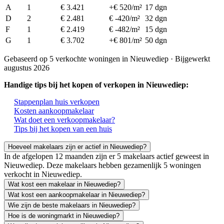
A
1
€ 3.421
+€ 520/m²
17 dgn
D
2
€ 2.481
€ -420/m²
32 dgn
F
1
€ 2.419
€ -482/m²
15 dgn
G
1
€ 3.702
+€ 801/m²
50 dgn
Gebaseerd op 5 verkochte woningen in Nieuwediep · Bijgewerkt
augustus 2026
Handige tips bij het kopen of verkopen in Nieuwediep:
Stappenplan huis verkopen
Kosten aankoopmakelaar
Wat doet een verkoopmakelaar?
Tips bij het kopen van een huis
Hoeveel makelaars zijn er actief in Nieuwediep?
In de afgelopen 12 maanden zijn er 5 makelaars actief geweest in
Nieuwediep. Deze makelaars hebben gezamenlijk 5 woningen
verkocht in Nieuwediep.
Wat kost een makelaar in Nieuwediep?
Wat kost een aankoopmakelaar in Nieuwediep?
Wie zijn de beste makelaars in Nieuwediep?
Hoe is de woningmarkt in Nieuwediep?