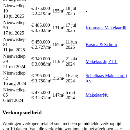
Nieuwediep
€ 375.000
18 jul
19
155m²
-
€ 2.419/m²
2025
18 jul 2025
Nieuwediep
€ 485.000
17 jul
50
131m²
Koomans Makelaardij
€ 3.702/m²
2025
17 jul 2025
Nieuwediep
€ 450.000
11 jun
81
165m²
Bosma & Schuur
€ 2.727/m²
2025
11 jun 2025
Nieuwediep
€ 349.000
21 okt
29
113m²
Makelaardij ZIJL
€ 3.088/m²
2024
21 okt 2024
Nieuwediep
€ 795.000
16 aug
Schelhaas Makelaardij
42
212m²
€ 3.750/m²
2024
b.v.
16 aug 2024
Nieuwediep
€ 475.000
6 mrt
85
147m²
MakelaarNu
€ 3.231/m²
2024
6 mrt 2024
Verkoopsnelheid
Woningen verkopen relatief snel met een gemiddelde verkooptijd
van 19 dagen. Van alle verkochte woningen in het afgelopen jaar: