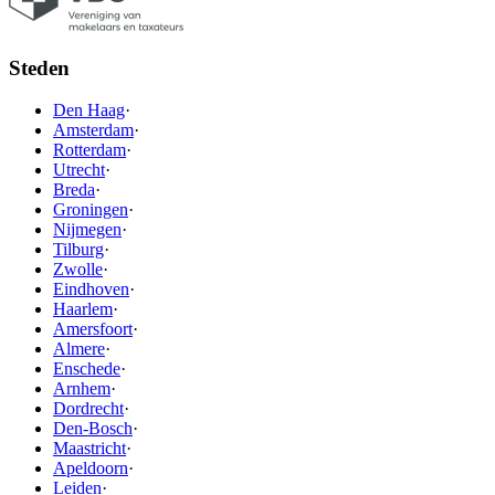
Steden
Den Haag
·
Amsterdam
·
Rotterdam
·
Utrecht
·
Breda
·
Groningen
·
Nijmegen
·
Tilburg
·
Zwolle
·
Eindhoven
·
Haarlem
·
Amersfoort
·
Almere
·
Enschede
·
Arnhem
·
Dordrecht
·
Den-Bosch
·
Maastricht
·
Apeldoorn
·
Leiden
·