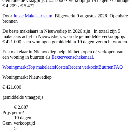
Gemiddelde vraagprijs € 421.000 · Verkooptijd 19 dagen · Courtage
€ 4.209 - € 5.472.
Door
Juiste Makelaar team
·
Bijgewerkt 9 augustus 2026
·
Openbare
bronnen
De beste makelaars in Nieuwediep in 2026 zijn
. In totaal zijn 5
makelaars actief in Nieuwediep, waar de gemiddelde verkoopprijs
€ 421.000 is en woningen gemiddeld in 19 dagen verkocht worden.
Een makelaar in Nieuwediep helpt bij het kopen of verkopen van
een woning in buurten als
Eexterveenschekanaal
.
Woningmarkt
Top makelaars
Kosten
Recent verkocht
Buurten
FAQ
Woningmarkt Nieuwediep
€ 421.000
gemiddelde vraagprijs
€ 2.887
Prijs per m²
19 dagen
Gem. verkooptijd
5