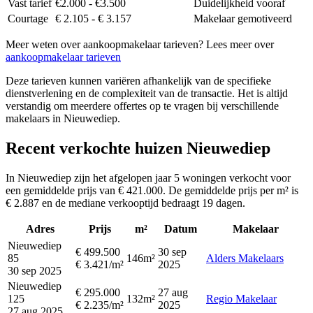
Vast tarief
€2.000 - €3.500
Duidelijkheid vooraf
Courtage
€ 2.105 - € 3.157
Makelaar gemotiveerd
Meer weten over aankoopmakelaar tarieven? Lees meer over
aankoopmakelaar tarieven
Deze tarieven kunnen variëren afhankelijk van de specifieke
dienstverlening en de complexiteit van de transactie. Het is altijd
verstandig om meerdere offertes op te vragen bij verschillende
makelaars in Nieuwediep.
Recent verkochte huizen Nieuwediep
In Nieuwediep zijn het afgelopen jaar 5 woningen verkocht voor
een gemiddelde prijs van € 421.000. De gemiddelde prijs per m² is
€ 2.887 en de mediane verkooptijd bedraagt 19 dagen.
Adres
Prijs
m²
Datum
Makelaar
Nieuwediep
€ 499.500
30 sep
85
146m²
Alders Makelaars
€ 3.421/m²
2025
30 sep 2025
Nieuwediep
€ 295.000
27 aug
125
132m²
Regio Makelaar
€ 2.235/m²
2025
27 aug 2025