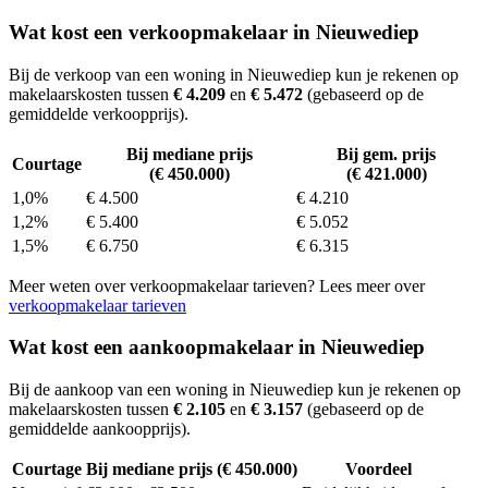
Wat kost een verkoopmakelaar in Nieuwediep
Bij de verkoop van een woning in Nieuwediep kun je rekenen op
makelaarskosten tussen
€ 4.209
en
€ 5.472
(gebaseerd op de
gemiddelde verkoopprijs).
Bij mediane prijs
Bij gem. prijs
Courtage
(€ 450.000)
(€ 421.000)
1,0%
€ 4.500
€ 4.210
1,2%
€ 5.400
€ 5.052
1,5%
€ 6.750
€ 6.315
Meer weten over verkoopmakelaar tarieven? Lees meer over
verkoopmakelaar tarieven
Wat kost een aankoopmakelaar in Nieuwediep
Bij de aankoop van een woning in Nieuwediep kun je rekenen op
makelaarskosten tussen
€ 2.105
en
€ 3.157
(gebaseerd op de
gemiddelde aankoopprijs).
Courtage
Bij mediane prijs (€ 450.000)
Voordeel