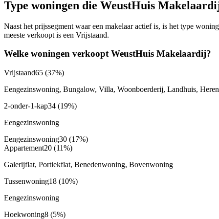
Type woningen die WeustHuis Makelaardi
Naast het prijssegment waar een makelaar actief is, is het type won
meeste verkoopt is een Vrijstaand.
Welke woningen verkoopt WeustHuis Makelaardij?
Vrijstaand
65
(37%)
Eengezinswoning, Bungalow, Villa, Woonboerderij, Landhuis, Heren
2-onder-1-kap
34
(19%)
Eengezinswoning
Eengezinswoning
30
(17%)
Appartement
20
(11%)
Galerijflat, Portiekflat, Benedenwoning, Bovenwoning
Tussenwoning
18
(10%)
Eengezinswoning
Hoekwoning
8
(5%)