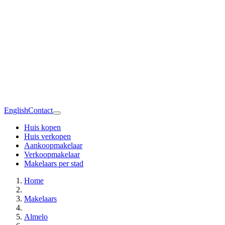
English
Contact
Huis kopen
Huis verkopen
Aankoopmakelaar
Verkoopmakelaar
Makelaars per stad
Home
Makelaars
Almelo