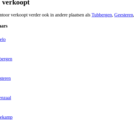
 verkoopt
ntoor verkoopt verder ook in andere plaatsen als
Tubbergen
,
Geesteren
aars
elo
bergen
steren
enzaal
nekamp