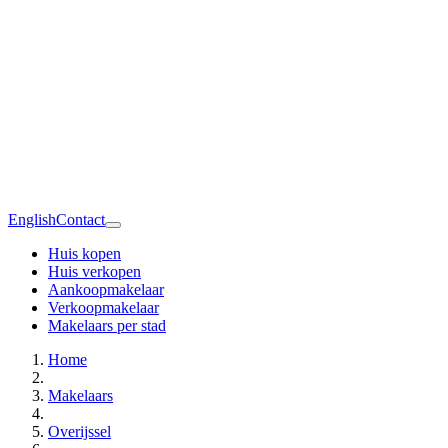
English
Contact
Huis kopen
Huis verkopen
Aankoopmakelaar
Verkoopmakelaar
Makelaars per stad
Home
Makelaars
Overijssel