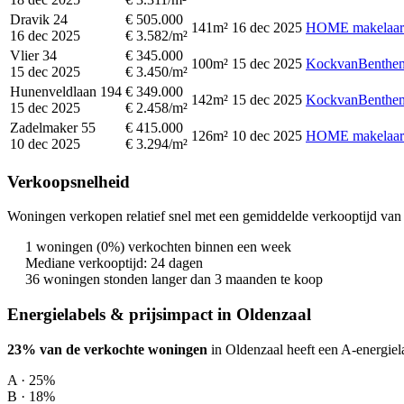
Dravik 24
€ 505.000
141m²
16 dec 2025
HOME makelaar
16 dec 2025
€ 3.582/m²
Vlier 34
€ 345.000
100m²
15 dec 2025
KockvanBenthem
15 dec 2025
€ 3.450/m²
Hunenveldlaan 194
€ 349.000
142m²
15 dec 2025
KockvanBenthem
15 dec 2025
€ 2.458/m²
Zadelmaker 55
€ 415.000
126m²
10 dec 2025
HOME makelaar
10 dec 2025
€ 3.294/m²
Verkoopsnelheid
Woningen verkopen relatief snel met een gemiddelde verkooptijd van 
1 woningen (0%) verkochten binnen een week
Mediane verkooptijd: 24 dagen
36 woningen stonden langer dan 3 maanden te koop
Energielabels & prijsimpact in Oldenzaal
23% van de verkochte woningen
in Oldenzaal heeft een A-energiel
A · 25%
B · 18%