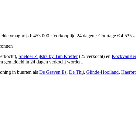
delde vraagprijs € 453.000 · Verkooptijd 24 dagen · Courtage € 4.535 - 
ronnen
erkocht),
Snelder Zijlstra by Tim Kreffer
(25 verkocht) en
KockvanBen
en gemiddeld in 24 dagen verkocht worden.
oning in buurten als
De Graven Es
,
De Thij
,
Glinde-Hooiland
,
Haerbr