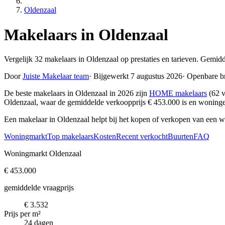
Oldenzaal
Makelaars in Oldenzaal
Vergelijk 32 makelaars in Oldenzaal op prestaties en tarieven. Gemid
Door
Juiste Makelaar team
·
Bijgewerkt 7 augustus 2026
·
Openbare b
De beste makelaars in Oldenzaal in 2026 zijn
HOME makelaars
(62 v
Oldenzaal, waar de gemiddelde verkoopprijs € 453.000 is en woning
Een makelaar in Oldenzaal helpt bij het kopen of verkopen van een w
Woningmarkt
Top makelaars
Kosten
Recent verkocht
Buurten
FAQ
Woningmarkt Oldenzaal
€ 453.000
gemiddelde vraagprijs
€ 3.532
Prijs per m²
24 dagen