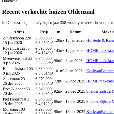
Oldenzaal.
Recent verkochte huizen Oldenzaal
In Oldenzaal zijn het afgelopen jaar 358 woningen verkocht voor een
Adres
Prijs
m²
Datum
Makela
Zilverschoon 220
€ 390.000
120m²
15 jan 2026
Hofstede & Kam
15 jan 2026
€ 3.250/m²
Roveniusstraat 5
€ 598.000
145m²
12 jan 2026
HOME makelaar
12 jan 2026
€ 4.124/m²
Meeuwenstraat 22
€ 345.000
90m²
8 jan 2026
HOME makelaar
8 jan 2026
€ 3.833/m²
Bentinckstraat 105
€ 389.000
101m²
8 jan 2026
KockvanBenthem
8 jan 2026
€ 3.851/m²
Asterstraat 23
€ 279.000
72m²
26 dec 2025
HOME makelaar
26 dec 2025
€ 3.875/m²
Erve Klöpper 53
€ 349.000
92m²
20 dec 2025
Snelder Zijlstra 
20 dec 2025
€ 3.793/m²
Piet Heinstraat 3
€ 345.000
86m²
18 dec 2025
Snelder Zijlstra 
18 dec 2025
€ 4.012/m²
Morslaan 103
€ 298.000
90m²
18 dec 2025
KockvanBenthem
18 dec 2025
€ 3.311/m²