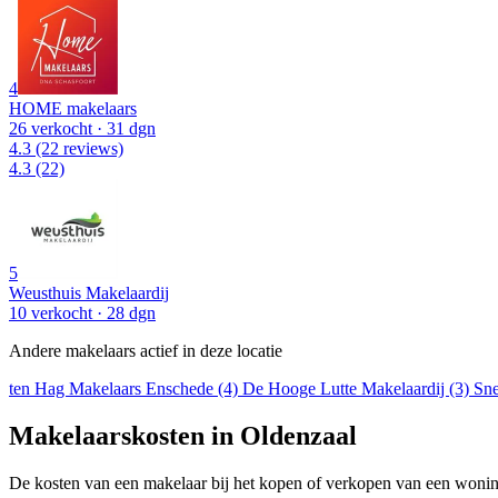
4
HOME makelaars
26 verkocht
· 31 dgn
4.3
(22 reviews)
4.3
(22)
5
Weusthuis Makelaardij
10 verkocht
· 28 dgn
Andere makelaars actief in deze locatie
ten Hag Makelaars Enschede (4)
De Hooge Lutte Makelaardij (3)
Sne
Makelaarskosten in Oldenzaal
De kosten van een makelaar bij het kopen of verkopen van een woning v