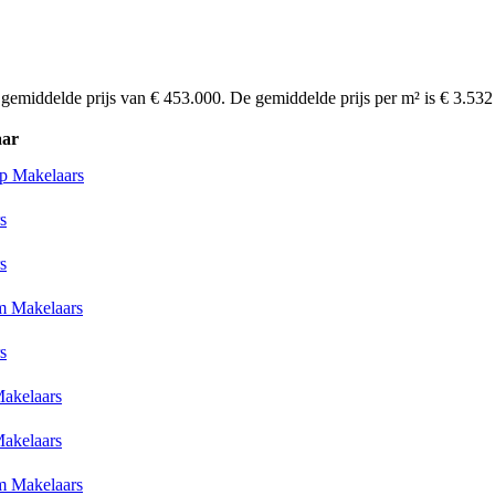
 gemiddelde prijs van € 453.000. De gemiddelde prijs per m² is € 3.53
ar
p Makelaars
s
s
 Makelaars
s
Makelaars
Makelaars
 Makelaars