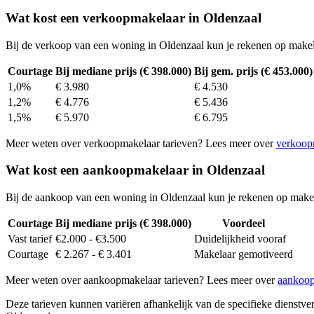
Wat kost een verkoopmakelaar in Oldenzaal
Bij de verkoop van een woning in Oldenzaal kun je rekenen op make
Courtage
Bij mediane prijs (€ 398.000)
Bij gem. prijs (€ 453.000)
1,0%
€ 3.980
€ 4.530
1,2%
€ 4.776
€ 5.436
1,5%
€ 5.970
€ 6.795
Meer weten over verkoopmakelaar tarieven? Lees meer over
verkoop
Wat kost een aankoopmakelaar in Oldenzaal
Bij de aankoop van een woning in Oldenzaal kun je rekenen op make
Courtage
Bij mediane prijs (€ 398.000)
Voordeel
Vast tarief
€2.000 - €3.500
Duidelijkheid vooraf
Courtage
€ 2.267 - € 3.401
Makelaar gemotiveerd
Meer weten over aankoopmakelaar tarieven? Lees meer over
aankoop
Deze tarieven kunnen variëren afhankelijk van de specifieke dienstverl