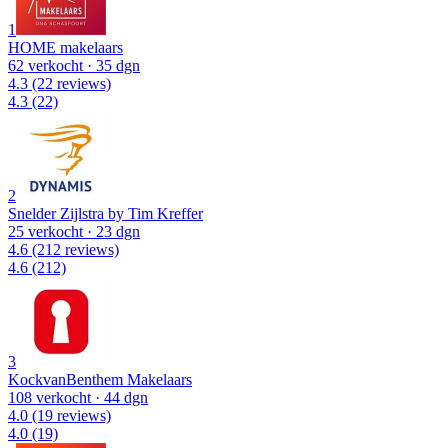
1
HOME makelaars
62 verkocht
· 35 dgn
4.3
(22 reviews)
4.3
(22)
2
Snelder Zijlstra by Tim Kreffer
25 verkocht
· 23 dgn
4.6
(212 reviews)
4.6
(212)
3
KockvanBenthem Makelaars
108 verkocht
· 44 dgn
4.0
(19 reviews)
4.0
(19)