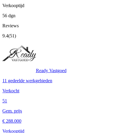
Verkooptijd
56 dgn
Reviews
9.4
(51)
Ready Vastgoed
11 gedeelde werkgebieden
Verkocht
51
Gem. prijs
€ 288.000
Verkooptijd