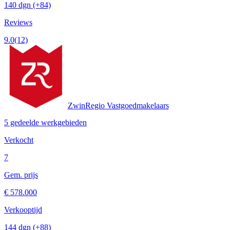
140 dgn
(+84)
Reviews
9.0
(12)
ZwinRegio Vastgoedmakelaars
5 gedeelde werkgebieden
Verkocht
7
Gem. prijs
€ 578.000
Verkooptijd
144 dgn
(+88)