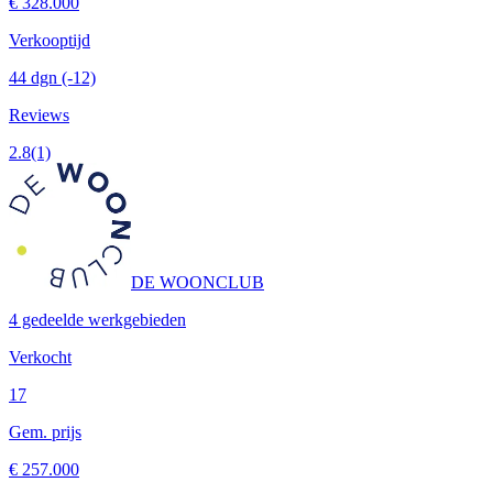
€ 328.000
Verkooptijd
44 dgn
(-12)
Reviews
2.8
(1)
DE WOONCLUB
4 gedeelde werkgebieden
Verkocht
17
Gem. prijs
€ 257.000