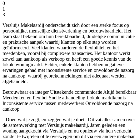
0
1
3
Versluijs Makelaardij onderscheidt zich door een sterke focus op
persoonlijke, menselijke dienstverlening en betrouwbaarheid. Het
team staat bekend om hun bereikbaarheid, duidelijke communicatie
en praktische aanpak waarbij klanten op elke stap worden
geïnformeerd. Veel klanten waarderen de flexibiliteit en het
meedenken, vooral bij complexere transacties. Het kantoor werkt
zowel aan aankoop als verkoop en heeft een goede kennis van de
lokale woningmarkt. Echter, enkele klanten hebben negatieve
ervaringen gehad met inconsistente service en onvoldoende nazorg
na aankoop, waarbij gebrekenmeldingen niet adequaat werden
afgehandeld.
Betrouwbaar en integer
Uitstekende communicatie
Altijd bereikbaar
Meedenken en flexibel
Snelle afhandeling
Lokale marktkennis
Inconsistente service tussen medewerkers
Onvoldoende nazorg na
aankoop
"'Doen wat je zegt, en zeggen wat je doet'. Dit vat alles samen over
de samenwerking met Versluijs makelaardij. Jaren geleden een
woning aangekocht via Versluijs en nu opnieuw via hen verkocht,
zonder te twijfelen of te overwegen om dit via een andere makelaar