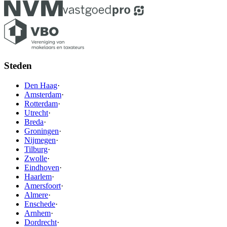
Steden
Den Haag
·
Amsterdam
·
Rotterdam
·
Utrecht
·
Breda
·
Groningen
·
Nijmegen
·
Tilburg
·
Zwolle
·
Eindhoven
·
Haarlem
·
Amersfoort
·
Almere
·
Enschede
·
Arnhem
·
Dordrecht
·