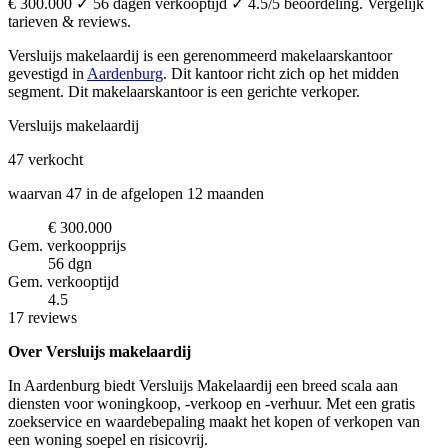
€ 300.000 ✓ 56 dagen verkooptijd ✓ 4.5/5 beoordeling. Vergelijk
tarieven & reviews.
Versluijs makelaardij is een gerenommeerd makelaarskantoor
gevestigd in
Aardenburg
.
Dit kantoor richt zich op het midden
segment.
Dit makelaarskantoor is een gerichte verkoper.
Versluijs makelaardij
47
verkocht
waarvan 47 in de afgelopen 12 maanden
€ 300.000
Gem. verkoopprijs
56 dgn
Gem. verkooptijd
4.5
17 reviews
Over Versluijs makelaardij
In Aardenburg biedt Versluijs Makelaardij een breed scala aan
diensten voor woningkoop, -verkoop en -verhuur. Met een gratis
zoekservice en waardebepaling maakt het kopen of verkopen van
een woning soepel en risicovrij.