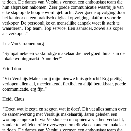
te doen. De dames van Versluijs vormen een enthousiast team die
hun afspraken nakomen. Zeer goede communicatie waarbij je van
elke stap op de hoogte wordt gebracht. Zeer goede opvolging door
het kantoor en een praktisch digitaal opvolgingsplatform voor de
verkoper. De persoonlijke en menselijke aanpak weet ik sterk te
waarderen. Top-team. Top-service. Een aanrader, zowel als koper
als verkoper."
Luc Van Croonenburg
"Sympathieke en vakkundige makelaar die heel goed thuis is in de
lokale woningmarkt. Aanrader!"
Eric Triou
"Via Versluijs Makelaardij mijn nieuwe huis gekocht! Erg prettig
verlopen allemaal, meedenkend, flexibel en altijd bereikbaar, goede
communicatie, erg fijn."
Heidi Claus
"'Doen wat je zegt, en zeggen wat je doet'. Dit vat alles samen over
de samenwerking met Versluijs makelaardij. Jaren geleden een
woning aangekocht via Versluijs en nu opnieuw via hen verkocht,
zonder te twijfelen of te overwegen om dit via een andere makelaar
te doen. De dames van Versluijs vormen een enthousiast team die