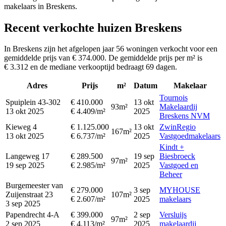
makelaars in Breskens.
Recent verkochte huizen Breskens
In Breskens zijn het afgelopen jaar 56 woningen verkocht voor een
gemiddelde prijs van € 374.000. De gemiddelde prijs per m² is
€ 3.312 en de mediane verkooptijd bedraagt 69 dagen.
Adres
Prijs
m²
Datum
Makelaar
Tournois
Spuiplein 43-302
€ 410.000
13 okt
93m²
Makelaardij
13 okt 2025
€ 4.409/m²
2025
Breskens NVM
Kieweg 4
€ 1.125.000
13 okt
ZwinRegio
167m²
13 okt 2025
€ 6.737/m²
2025
Vastgoedmakelaars
Kindt +
Langeweg 17
€ 289.500
19 sep
Biesbroeck
97m²
19 sep 2025
€ 2.985/m²
2025
Vastgoed en
Beheer
Burgemeester van
€ 279.000
3 sep
MYHOUSE
Zuijenstraat 23
107m²
€ 2.607/m²
2025
makelaars
3 sep 2025
Papendrecht 4-A
€ 399.000
2 sep
Versluijs
97m²
2 sep 2025
€ 4.113/m²
2025
makelaardij