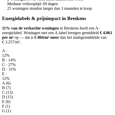
Mediane verkooptijd: 69 dagen
25 woningen stonden langer dan 3 maanden te koop
Energielabels & prijsimpact in Breskens
11% van de verkochte woningen
in Breskens heeft een A-
energielabel.
Woningen met een A-label brengen gemiddeld
€ 4.061
per m²
op
— dat is
€ 804/m² meer
dan het stadsgemiddelde van
€ 3.257/m²
.
A ·
12%
B · 14%
C · 27%
D · 31%
E ·
12%
A (6)
B (7)
C (13)
D (15)
E (6)
F (1)
G (1)