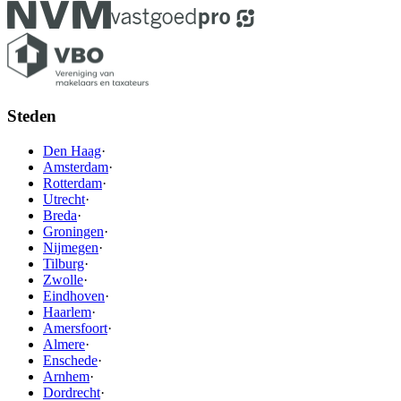
Steden
Den Haag
·
Amsterdam
·
Rotterdam
·
Utrecht
·
Breda
·
Groningen
·
Nijmegen
·
Tilburg
·
Zwolle
·
Eindhoven
·
Haarlem
·
Amersfoort
·
Almere
·
Enschede
·
Arnhem
·
Dordrecht
·