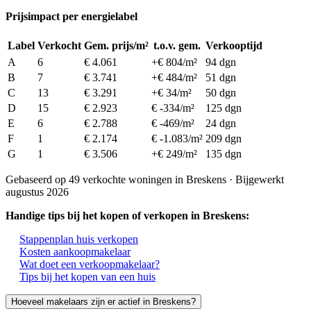
Prijsimpact per energielabel
Label
Verkocht
Gem. prijs/m²
t.o.v. gem.
Verkooptijd
A
6
€ 4.061
+€ 804/m²
94 dgn
B
7
€ 3.741
+€ 484/m²
51 dgn
C
13
€ 3.291
+€ 34/m²
50 dgn
D
15
€ 2.923
€ -334/m²
125 dgn
E
6
€ 2.788
€ -469/m²
24 dgn
F
1
€ 2.174
€ -1.083/m²
209 dgn
G
1
€ 3.506
+€ 249/m²
135 dgn
Gebaseerd op 49 verkochte woningen in Breskens · Bijgewerkt
augustus 2026
Handige tips bij het kopen of verkopen in Breskens:
Stappenplan huis verkopen
Kosten aankoopmakelaar
Wat doet een verkoopmakelaar?
Tips bij het kopen van een huis
Hoeveel makelaars zijn er actief in Breskens?