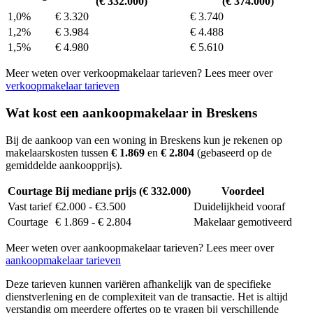
(€ 332.000)
(€ 374.000)
1,0%
€ 3.320
€ 3.740
1,2%
€ 3.984
€ 4.488
1,5%
€ 4.980
€ 5.610
Meer weten over verkoopmakelaar tarieven? Lees meer over
verkoopmakelaar tarieven
Wat kost een aankoopmakelaar in Breskens
Bij de aankoop van een woning in Breskens kun je rekenen op
makelaarskosten tussen
€ 1.869
en
€ 2.804
(gebaseerd op de
gemiddelde aankoopprijs).
Courtage
Bij mediane prijs (€ 332.000)
Voordeel
Vast tarief
€2.000 - €3.500
Duidelijkheid vooraf
Courtage
€ 1.869 - € 2.804
Makelaar gemotiveerd
Meer weten over aankoopmakelaar tarieven? Lees meer over
aankoopmakelaar tarieven
Deze tarieven kunnen variëren afhankelijk van de specifieke
dienstverlening en de complexiteit van de transactie. Het is altijd
verstandig om meerdere offertes op te vragen bij verschillende