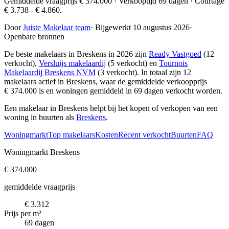
Gemiddelde vraagprijs € 374.000 · Verkooptijd 69 dagen · Courtage
€ 3.738 - € 4.860.
Door
Juiste Makelaar team
·
Bijgewerkt 10 augustus 2026
·
Openbare bronnen
De beste makelaars in Breskens in 2026 zijn
Ready Vastgoed
(12
verkocht),
Versluijs makelaardij
(5 verkocht) en
Tournois
Makelaardij Breskens NVM
(3 verkocht)
. In totaal zijn 12
makelaars actief in Breskens, waar de gemiddelde verkoopprijs
€ 374.000 is en woningen gemiddeld in 69 dagen verkocht worden.
Een makelaar in Breskens helpt bij het kopen of verkopen van een
woning in buurten als
Breskens
.
Woningmarkt
Top makelaars
Kosten
Recent verkocht
Buurten
FAQ
Woningmarkt Breskens
€ 374.000
gemiddelde vraagprijs
€ 3.312
Prijs per m²
69 dagen