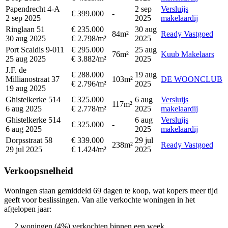
Papendrecht 4-A
2 sep
Versluijs
€ 399.000
-
2 sep 2025
2025
makelaardij
Ringlaan 51
€ 235.000
30 aug
84m²
Ready Vastgoed
30 aug 2025
€ 2.798/m²
2025
Port Scaldis 9-011
€ 295.000
25 aug
76m²
Kuub Makelaars
25 aug 2025
€ 3.882/m²
2025
J.F. de
€ 288.000
19 aug
Millianostraat 37
103m²
DE WOONCLUB
€ 2.796/m²
2025
19 aug 2025
Ghistelkerke 514
€ 325.000
6 aug
Versluijs
117m²
6 aug 2025
€ 2.778/m²
2025
makelaardij
Ghistelkerke 514
6 aug
Versluijs
€ 325.000
-
6 aug 2025
2025
makelaardij
Dorpsstraat 58
€ 339.000
29 jul
238m²
Ready Vastgoed
29 jul 2025
€ 1.424/m²
2025
Verkoopsnelheid
Woningen staan gemiddeld 69 dagen te koop, wat kopers meer tijd
geeft voor beslissingen. Van alle verkochte woningen in het
afgelopen jaar:
2 woningen (4%) verkochten binnen een week