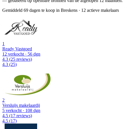
— gebaseerd op openbare bronnen van de afgelopen 12 maanden.
Gemiddeld 69 dagen te koop in Breskens
·
12 actieve makelaars
1
Ready Vastgoed
12 verkocht
· 56 dgn
4.3
(25 reviews)
4.3
(25)
2
Versluijs makelaardij
5 verkocht
· 108 dgn
4.5
(17 reviews)
4.5
(17)