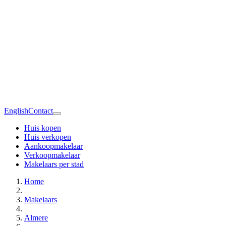
English
Contact
Huis kopen
Huis verkopen
Aankoopmakelaar
Verkoopmakelaar
Makelaars per stad
Home
Makelaars
Almere