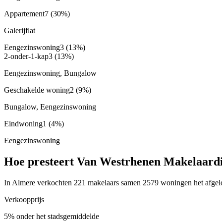
Appartement
7
(30%)
Galerijflat
Eengezinswoning
3
(13%)
2-onder-1-kap
3
(13%)
Eengezinswoning, Bungalow
Geschakelde woning
2
(9%)
Bungalow, Eengezinswoning
Eindwoning
1
(4%)
Eengezinswoning
Hoe presteert Van Westrhenen Makelaardi
In Almere verkochten 221 makelaars samen 2579 woningen het afgelop
Verkoopprijs
5% onder het stadsgemiddelde