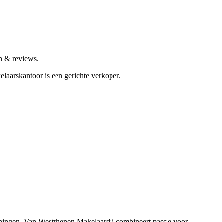
n & reviews.
elaarskantoor is een gerichte verkoper.
woningen. Van Westrhenen Makelaardij combineert passie voor