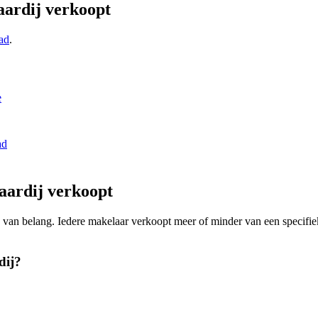
ardij verkoopt
ad
.
e
ad
aardij verkoopt
ing van belang. Iedere makelaar verkoopt meer of minder van een speci
dij?