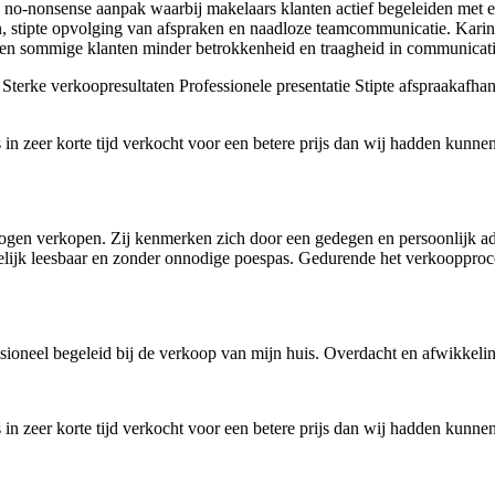
o-nonsense aanpak waarbij makelaars klanten actief begeleiden met eerl
gen, stipte opvolging van afspraken en naadloze teamcommunicatie. Karin
en sommige klanten minder betrokkenheid en traagheid in communicatie,
Sterke verkoopresultaten
Professionele presentatie
Stipte afspraakafha
n zeer korte tijd verkocht voor een betere prijs dan wij hadden kunne
en verkopen. Zij kenmerken zich door een gedegen en persoonlijk advi
makkelijk leesbaar en zonder onnodige poespas. Gedurende het verkooppr
sioneel begeleid bij de verkoop van mijn huis. Overdacht en afwikkelin
n zeer korte tijd verkocht voor een betere prijs dan wij hadden kunne