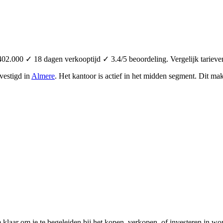
2.000 ✓ 18 dagen verkooptijd ✓ 3.4/5 beoordeling. Vergelijk tarieve
vestigd in
Almere
.
Het kantoor is actief in het midden segment.
Dit mak
m klaar om je te begeleiden bij het kopen, verkopen, of investeren in 