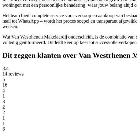
woningen met een persoonlijke benadering, waar jouw belang altijd cen
Het team biedt complete service voor verkoop en aankoop van bestaan
mail tot WhatsApp – wordt het proces soepel en transparant afgewikke
wensen.
Wat Van Westrhenen Makelaardij onderscheidt, is de combinatie van ee
volledig geïnformeerd. Dit leidt keer op keer tot succesvolle verkope
Dit zeggen klanten over Van Westrhenen 
3.4
14 reviews
5
16
4
1
3
2
2
1
1
6