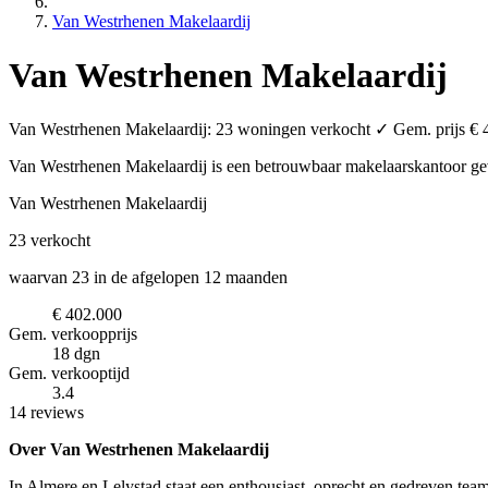
Van Westrhenen Makelaardij
Van Westrhenen Makelaardij
Van Westrhenen Makelaardij: 23 woningen verkocht ✓ Gem. prijs € 40
Van Westrhenen Makelaardij is een betrouwbaar makelaarskantoor
ge
Van Westrhenen Makelaardij
23
verkocht
waarvan 23 in de afgelopen 12 maanden
€ 402.000
Gem. verkoopprijs
18 dgn
Gem. verkooptijd
3.4
14 reviews
Over Van Westrhenen Makelaardij
In Almere en Lelystad staat een enthousiast, oprecht en gedreven tea