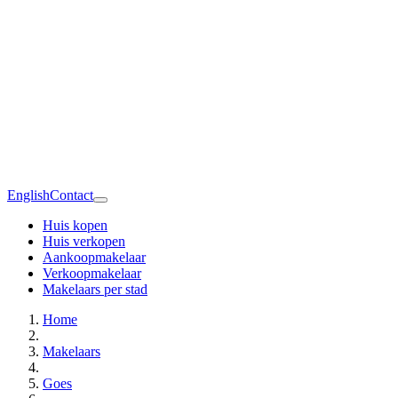
English
Contact
Huis kopen
Huis verkopen
Aankoopmakelaar
Verkoopmakelaar
Makelaars per stad
Home
Makelaars
Goes