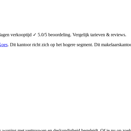
gen verkooptijd ✓ 5.0/5 beoordeling. Vergelijk tarieven & reviews.
Goes
.
Dit kantoor richt zich op het hogere segment.
Dit makelaarskantoo
 woning met vertrouwen en deskundigheid begeleidt. Of je nu op zoek