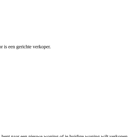
r is een gerichte verkoper.
 bent naar een nieuwe woning of je huidige woning wilt verkopen,