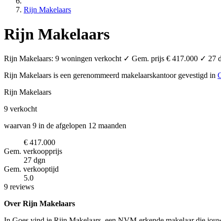
Rijn Makelaars
Rijn Makelaars
Rijn Makelaars: 9 woningen verkocht ✓ Gem. prijs € 417.000 ✓ 27 da
Rijn Makelaars is een gerenommeerd makelaarskantoor
gevestigd in
Rijn Makelaars
9
verkocht
waarvan 9 in de afgelopen 12 maanden
€ 417.000
Gem. verkoopprijs
27 dgn
Gem. verkooptijd
5.0
9 reviews
Over Rijn Makelaars
In Goes vind je Rijn Makelaars, een NVM-erkende makelaar die jouw