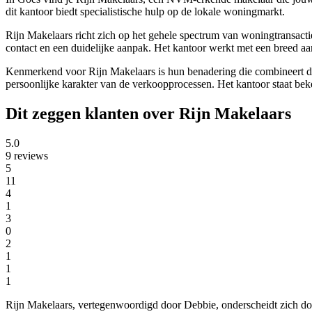
dit kantoor biedt specialistische hulp op de lokale woningmarkt.
Rijn Makelaars richt zich op het gehele spectrum van woningtransacti
contact en een duidelijke aanpak. Het kantoor werkt met een breed a
Kenmerkend voor Rijn Makelaars is hun benadering die combineert desk
persoonlijke karakter van de verkoopprocessen. Het kantoor staat beke
Dit zeggen klanten over Rijn Makelaars
5.0
9 reviews
5
11
4
1
3
0
2
1
1
1
Rijn Makelaars, vertegenwoordigd door Debbie, onderscheidt zich do