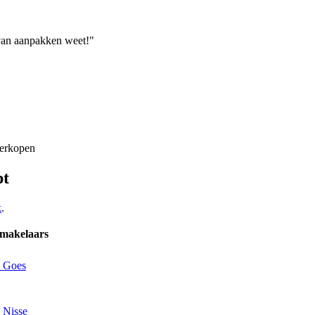
 van aanpakken weet!"
verkopen
pt
k
.
 makelaars
n Goes
 Nisse