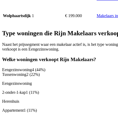
1
€ 199.000
Makelaars in
Wolphaartsdijk
Type woningen die Rijn Makelaars verkoo
Naast het prijssegment waar een makelaar actief is, is het type won
verkoopt is een Eengezinswoning.
Welke woningen verkoopt Rijn Makelaars?
Eengezinswoning
4
(44%)
Tussenwoning
2
(22%)
Eengezinswoning
2-onder-1-kap
1
(11%)
Herenhuis
Appartement
1
(11%)