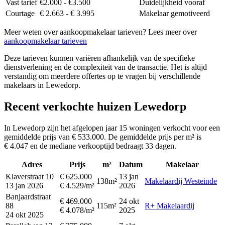
Vast tarief
€2.000 - €3.500
Duidelijkheid vooraf
Courtage
€ 2.663 - € 3.995
Makelaar gemotiveerd
Meer weten over aankoopmakelaar tarieven? Lees meer over
aankoopmakelaar tarieven
Deze tarieven kunnen variëren afhankelijk van de specifieke
dienstverlening en de complexiteit van de transactie. Het is altijd
verstandig om meerdere offertes op te vragen bij verschillende
makelaars in Lewedorp.
Recent verkochte huizen Lewedorp
In Lewedorp zijn het afgelopen jaar 15 woningen verkocht voor een
gemiddelde prijs van € 533.000. De gemiddelde prijs per m² is
€ 4.047 en de mediane verkooptijd bedraagt 33 dagen.
Adres
Prijs
m²
Datum
Makelaar
Klaverstraat 10
€ 625.000
13 jan
138m²
Makelaardij Westeinde
13 jan 2026
€ 4.529/m²
2026
Banjaardstraat
€ 469.000
24 okt
88
115m²
R+ Makelaardij
€ 4.078/m²
2025
24 okt 2025