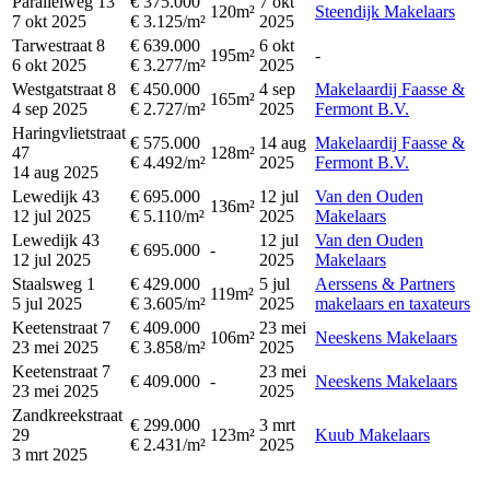
Parallelweg 13
€ 375.000
7 okt
120m²
Steendijk Makelaars
7 okt 2025
€ 3.125/m²
2025
Tarwestraat 8
€ 639.000
6 okt
195m²
-
6 okt 2025
€ 3.277/m²
2025
Westgatstraat 8
€ 450.000
4 sep
Makelaardij Faasse &
165m²
4 sep 2025
€ 2.727/m²
2025
Fermont B.V.
Haringvlietstraat
€ 575.000
14 aug
Makelaardij Faasse &
47
128m²
€ 4.492/m²
2025
Fermont B.V.
14 aug 2025
Lewedijk 43
€ 695.000
12 jul
Van den Ouden
136m²
12 jul 2025
€ 5.110/m²
2025
Makelaars
Lewedijk 43
12 jul
Van den Ouden
€ 695.000
-
12 jul 2025
2025
Makelaars
Staalsweg 1
€ 429.000
5 jul
Aerssens & Partners
119m²
5 jul 2025
€ 3.605/m²
2025
makelaars en taxateurs
Keetenstraat 7
€ 409.000
23 mei
106m²
Neeskens Makelaars
23 mei 2025
€ 3.858/m²
2025
Keetenstraat 7
23 mei
€ 409.000
-
Neeskens Makelaars
23 mei 2025
2025
Zandkreekstraat
€ 299.000
3 mrt
29
123m²
Kuub Makelaars
€ 2.431/m²
2025
3 mrt 2025