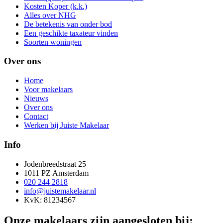
Kosten Koper (k.k.)
Alles over NHG
De betekenis van onder bod
Een geschikte taxateur vinden
Soorten woningen
Over ons
Home
Voor makelaars
Nieuws
Over ons
Contact
Werken bij Juiste Makelaar
Info
Jodenbreedstraat 25
1011 PZ Amsterdam
020 244 2818
info@juistemakelaar.nl
KvK: 81234567
Onze makelaars zijn aangesloten bij: