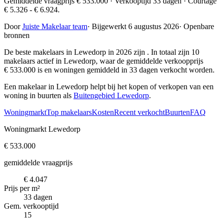
Gemiddelde vraagprijs € 533.000 · Verkooptijd 33 dagen · Courtage
€ 5.326 - € 6.924.
Door
Juiste Makelaar team
·
Bijgewerkt 6 augustus 2026
·
Openbare
bronnen
De beste makelaars in Lewedorp in 2026 zijn
. In totaal zijn 10
makelaars actief in Lewedorp, waar de gemiddelde verkoopprijs
€ 533.000 is en woningen gemiddeld in 33 dagen verkocht worden.
Een makelaar in Lewedorp helpt bij het kopen of verkopen van een
woning in buurten als
Buitengebied Lewedorp
.
Woningmarkt
Top makelaars
Kosten
Recent verkocht
Buurten
FAQ
Woningmarkt Lewedorp
€ 533.000
gemiddelde vraagprijs
€ 4.047
Prijs per m²
33 dagen
Gem. verkooptijd
15