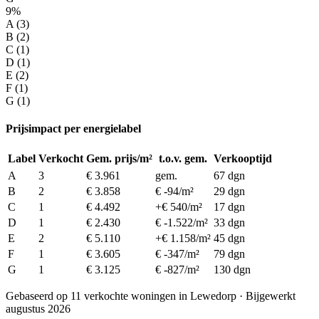
9%
A (3)
B (2)
C (1)
D (1)
E (2)
F (1)
G (1)
Prijsimpact per energielabel
Label
Verkocht
Gem. prijs/m²
t.o.v. gem.
Verkooptijd
A
3
€ 3.961
gem.
67 dgn
B
2
€ 3.858
€ -94/m²
29 dgn
C
1
€ 4.492
+€ 540/m²
17 dgn
D
1
€ 2.430
€ -1.522/m²
33 dgn
E
2
€ 5.110
+€ 1.158/m²
45 dgn
F
1
€ 3.605
€ -347/m²
79 dgn
G
1
€ 3.125
€ -827/m²
130 dgn
Gebaseerd op 11 verkochte woningen in Lewedorp · Bijgewerkt
augustus 2026