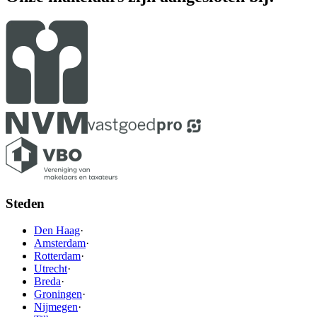
Steden
Den Haag
·
Amsterdam
·
Rotterdam
·
Utrecht
·
Breda
·
Groningen
·
Nijmegen
·