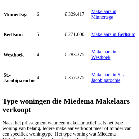
Makelaars in
6
€ 329.417
Minnertsga
Minnertsga
5
€ 271.600
Makelaars in Berltsum
Berltsum
Makelaars in
4
€ 283.375
Westhoek
Westhoek
Makelaars in St.-
St.-
4
€ 357.375
Jacobiparochie
Jacobiparochie
Type woningen die Miedema Makelaars
verkoopt
Naast het prijssegment waar een makelaar actief is, is het type
woning van belang. Iedere makelaar verkoopt meer of minder van
een specifiek woningtype. Het type woning wat Miedema