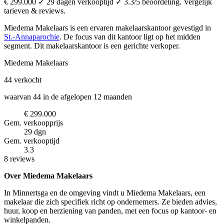
€ 299.000 ✓ 29 dagen verkooptijd ✓ 3.3/5 beoordeling. Vergelijk
tarieven & reviews.
Miedema Makelaars is een ervaren makelaarskantoor
gevestigd in
St.-Annaparochie
.
De focus van dit kantoor ligt op het midden
segment.
Dit makelaarskantoor is een gerichte verkoper.
Miedema Makelaars
44
verkocht
waarvan 44 in de afgelopen 12 maanden
€ 299.000
Gem. verkoopprijs
29 dgn
Gem. verkooptijd
3.3
8 reviews
Over Miedema Makelaars
In Minnertsga en de omgeving vindt u Miedema Makelaars, een
makelaar die zich specifiek richt op ondernemers. Ze bieden advies,
huur, koop en herziening van panden, met een focus op kantoor- en
winkelpanden.