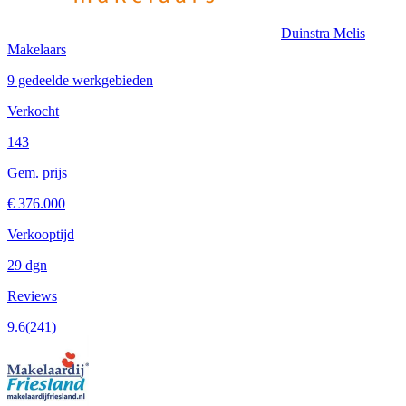
Duinstra Melis
Makelaars
9 gedeelde werkgebieden
Verkocht
143
Gem. prijs
€ 376.000
Verkooptijd
29 dgn
Reviews
9.6
(241)