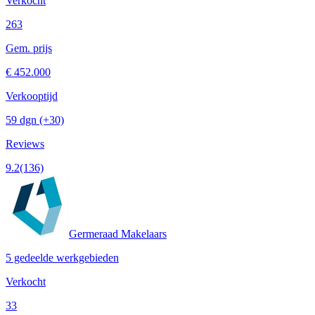
Verkocht
263
Gem. prijs
€ 452.000
Verkooptijd
59 dgn
(+30)
Reviews
9.2
(136)
Germeraad Makelaars
5 gedeelde werkgebieden
Verkocht
33