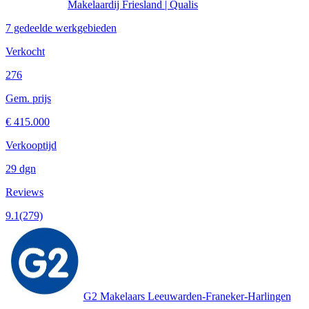
Makelaardij Friesland | Qualis
7 gedeelde werkgebieden
Verkocht
276
Gem. prijs
€ 415.000
Verkooptijd
29 dgn
Reviews
9.1
(279)
G2 Makelaars Leeuwarden-Franeker-Harlingen