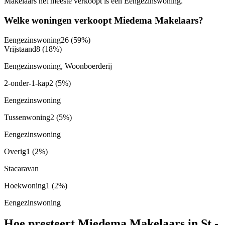
Makelaars het meeste verkoopt is een Eengezinswoning.
Welke woningen verkoopt Miedema Makelaars?
Eengezinswoning
26
(59%)
Vrijstaand
8
(18%)
Eengezinswoning, Woonboerderij
2-onder-1-kap
2
(5%)
Eengezinswoning
Tussenwoning
2
(5%)
Eengezinswoning
Overig
1
(2%)
Stacaravan
Hoekwoning
1
(2%)
Eengezinswoning
Hoe presteert Miedema Makelaars in St.-