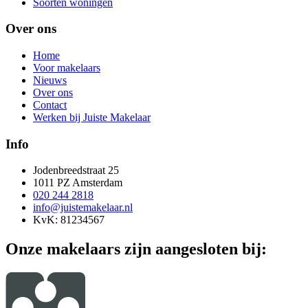
Soorten woningen
Over ons
Home
Voor makelaars
Nieuws
Over ons
Contact
Werken bij Juiste Makelaar
Info
Jodenbreedstraat 25
1011 PZ Amsterdam
020 244 2818
info@juistemakelaar.nl
KvK: 81234567
Onze makelaars zijn aangesloten bij: