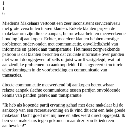
1
1
6
Miedema Makelaars vertoont een zeer inconsistent serviceniveau
met grote verschillen tussen klanten. Enkele klanten prijzen de
makelaar om zijn directe aanpak, betrouwbaarheid en meewerkende
houding bij aankopen. Echter, meerdere klanten hebben ernstige
problemen ondervonden met communicatie, onvolledigheid van
informatie en gebrek aan transparantie. Het meest zorgwekkende
patroon is dat klanten berichten dat cruciale informatie over panden
niet wordt doorgegeven of zelfs onjuist wordt vastgelegd, wat tot
aanzienlijke problemen na aankoop leidt. Dit suggereert structurele
tekortkomingen in de voorbereiding en communicatie van
transacties.
directe communicatie
meewerkend bij aankopen
betrouwbaar
relaxte aanpak
slechte communicatie tussen partijen
onvoldoende
kennis van panden
gebrek aan transparantie
"Ik heb als kopende partij ervaring gehad met deze makelaar bij de
aankoop van een recreatiewoning en ik vind dit echt een hele goede
makelaar. Dacht goed met mij mee en alles werd direct opgepakt. Ik
ben veel makelaars tegen gekomen maar deze zou ik iedereen
aanbevelen!"