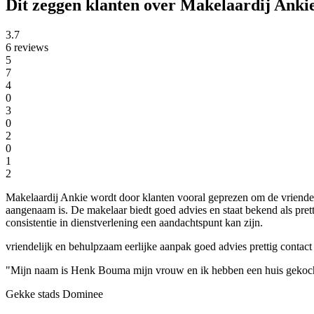
Dit zeggen klanten over Makelaardij Ankie
3.7
6 reviews
5
7
4
0
3
0
2
0
1
2
Makelaardij Ankie wordt door klanten vooral geprezen om de vriende
aangenaam is. De makelaar biedt goed advies en staat bekend als pret
consistentie in dienstverlening een aandachtspunt kan zijn.
vriendelijk en behulpzaam
eerlijke aanpak
goed advies
prettig contact
"Mijn naam is Henk Bouma mijn vrouw en ik hebben een huis gekocht vi
Gekke stads Dominee