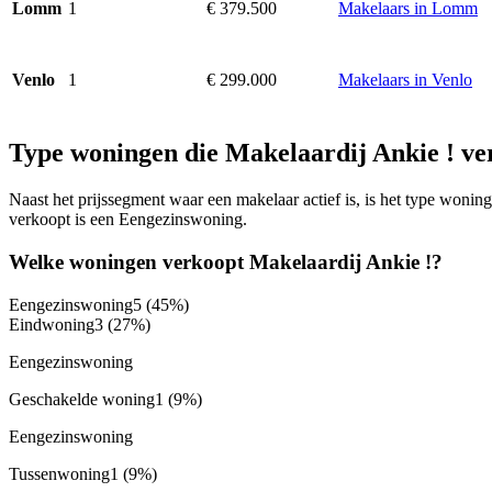
1
€ 379.500
Makelaars in Lomm
Lomm
1
€ 299.000
Makelaars in Venlo
Venlo
Type woningen die Makelaardij Ankie ! ve
Naast het prijssegment waar een makelaar actief is, is het type won
verkoopt is een Eengezinswoning.
Welke woningen verkoopt Makelaardij Ankie !?
Eengezinswoning
5
(45%)
Eindwoning
3
(27%)
Eengezinswoning
Geschakelde woning
1
(9%)
Eengezinswoning
Tussenwoning
1
(9%)