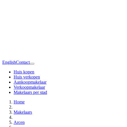
English
Contact
Huis kopen
Huis verkopen
Aankoopmakelaar
Verkoopmakelaar
Makelaars per stad
Home
Makelaars
Arcen