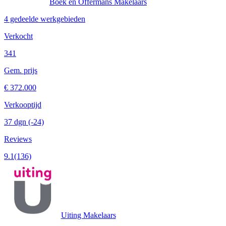
Boek en Offermans Makelaars
4 gedeelde werkgebieden
Verkocht
341
Gem. prijs
€ 372.000
Verkooptijd
37 dgn
(-24)
Reviews
9.1
(136)
Uiting Makelaars