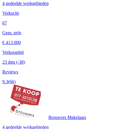
4 gedeelde werkgebieden
Verkocht
67
Gem. prijs
€ 413.000
Verkooptijd
23 dgn
(-38)
Reviews
9.3
(66)
Brouwers Makelaars
4 gedeelde werkgebieden