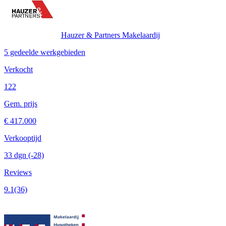
Hauzer & Partners Makelaardij
5 gedeelde werkgebieden
Verkocht
122
Gem. prijs
€ 417.000
Verkooptijd
33 dgn
(-28)
Reviews
9.1
(36)