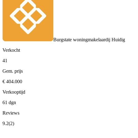
Burgstate woningmakelaardij
Huidig
Verkocht
41
Gem. prijs
€ 404.000
Verkooptijd
61 dgn
Reviews
9.2
(2)