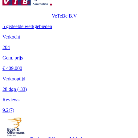
VeTeBe B.V.
5 gedeelde werkgebieden
Verkocht
204
Gem. prijs
€ 409.000
Verkooptijd
28 dgn
(-33)
Reviews
9.2
(7)