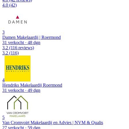
4.0
(42)
3
Damen Makelaardij | Roermond
31 verkocht
· 48 dgn
3.2
(116 reviews)
3.2
(116)
4
Hendriks Makelaardij Roermond
31 verkocht
· 49 dgn
5
Van Cromvoirt Makelaardij en Advies | NVM & Qualis
27 verkocht
· 59 dgn