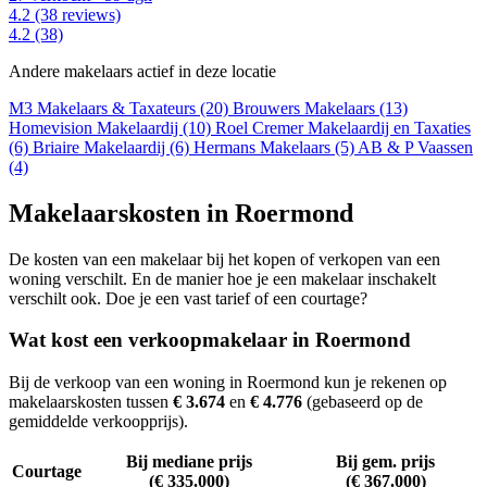
4.2
(38 reviews)
4.2
(38)
Andere makelaars actief in deze locatie
M3 Makelaars & Taxateurs (20)
Brouwers Makelaars (13)
Homevision Makelaardij (10)
Roel Cremer Makelaardij en Taxaties
(6)
Briaire Makelaardij (6)
Hermans Makelaars (5)
AB & P Vaassen
(4)
Makelaarskosten in Roermond
De kosten van een makelaar bij het kopen of verkopen van een
woning verschilt. En de manier hoe je een makelaar inschakelt
verschilt ook. Doe je een vast tarief of een courtage?
Wat kost een verkoopmakelaar in Roermond
Bij de verkoop van een woning in Roermond kun je rekenen op
makelaarskosten tussen
€ 3.674
en
€ 4.776
(gebaseerd op de
gemiddelde verkoopprijs).
Bij mediane prijs
Bij gem. prijs
Courtage
(€ 335.000)
(€ 367.000)