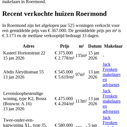
makelaars in Roermond.
Recent verkochte huizen Roermond
In Roermond zijn het afgelopen jaar 525 woningen verkocht voor
een gemiddelde prijs van € 367.000. De gemiddelde prijs per m² is
€ 3.173 en de mediane verkooptijd bedraagt 33 dagen.
Adres
Prijs
m²
Datum
Makelaar
Kasteel Horionstraat 22
€ 375.000
15 jan
135m²
-
15 jan 2026
€ 2.778/m²
2026
Jack
Frenken
Abdis Aleydisstraat 55
€ 545.000
13 jan
97m²
makelaars
13 jan 2026
€ 5.619/m²
2026
en
adviseurs
Jack
Levensloopbestendige
Frenken
woning, type K2, Bosra
€ 475.000
13 jan
113m²
makelaars
(Bouwnr. A.16)
€ 4.204/m²
2026
en
13 jan 2026
adviseurs
Jack
Twee-onder-een-
Frenken
kapwoning XL, type J5,
€ 580.000
5 jan