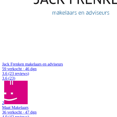
Jack Frenken makelaars en adviseurs
59 verkocht
· 46 dgn
3.6
(23 reviews)
3.6
(23)
2
Maat Makelaars
36 verkocht
· 47 dgn
4.0
(42 reviews)