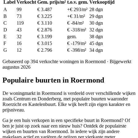
Label
Verkocht
Gem. prijs/m²
t.o.v. gem.
Verkooptijd
A
99
€ 3.487
+€ 293/m²
28 dgn
B
73
€ 3.225
+€ 31/m²
29 dgn
C
119
€ 3.110
€ -84/m²
30 dgn
D
43
€ 2.876
€ -318/m²
32 dgn
E
32
€ 3.199
gem.
38 dgn
F
16
€ 3.015
€ -179/m²
45 dgn
G
12
€ 2.796
€ -398/m²
34 dgn
Gebaseerd op 394 verkochte woningen in Roermond · Bijgewerkt
augustus 2026
Populaire buurten in Roermond
De woningmarkt in Roermond is verdeeld over verschillende wijken
zoals Centrum en Donderberg, met populaire buurten waaronder
Roerzicht en Kastelenbuurt. Elke wijk heeft zijn eigen karakter en
prijsniveau.
Ga je een huis verkopen in een specifieke buurt in Roermond? Of
ben je juist op zoek naar een nieuw huis? Ontdek de populairste
wijken en buurten van Roermond. In iedere wijk zijn andere
makelaars actief en variëren de prijzen per vierkante meter.