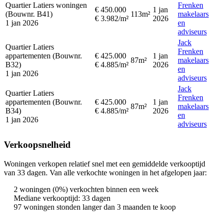
Quartier Latiers woningen
Frenken
€ 450.000
1 jan
(Bouwnr. B41)
113m²
makelaars
€ 3.982/m²
2026
1 jan 2026
en
adviseurs
Jack
Quartier Latiers
Frenken
appartementen (Bouwnr.
€ 425.000
1 jan
87m²
makelaars
B32)
€ 4.885/m²
2026
en
1 jan 2026
adviseurs
Jack
Quartier Latiers
Frenken
appartementen (Bouwnr.
€ 425.000
1 jan
87m²
makelaars
B34)
€ 4.885/m²
2026
en
1 jan 2026
adviseurs
Verkoopsnelheid
Woningen verkopen relatief snel met een gemiddelde verkooptijd
van 33 dagen. Van alle verkochte woningen in het afgelopen jaar:
2 woningen (0%) verkochten binnen een week
Mediane verkooptijd: 33 dagen
97 woningen stonden langer dan 3 maanden te koop