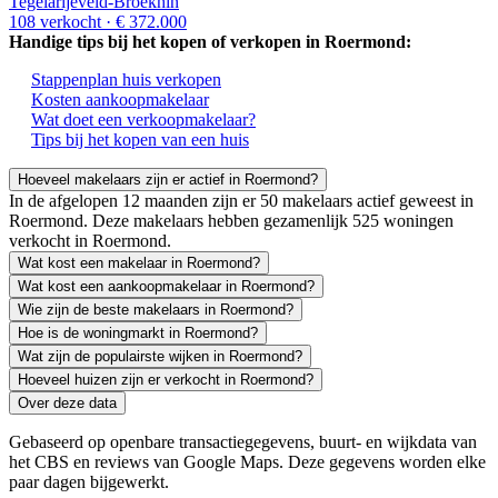
Tegelarijeveld-Broekhin
108 verkocht
· € 372.000
Handige tips bij het kopen of verkopen in Roermond:
Stappenplan huis verkopen
Kosten aankoopmakelaar
Wat doet een verkoopmakelaar?
Tips bij het kopen van een huis
Hoeveel makelaars zijn er actief in Roermond?
In de afgelopen 12 maanden zijn er 50 makelaars actief geweest in
Roermond. Deze makelaars hebben gezamenlijk 525 woningen
verkocht in Roermond.
Wat kost een makelaar in Roermond?
Wat kost een aankoopmakelaar in Roermond?
Wie zijn de beste makelaars in Roermond?
Hoe is de woningmarkt in Roermond?
Wat zijn de populairste wijken in Roermond?
Hoeveel huizen zijn er verkocht in Roermond?
Over deze data
Gebaseerd op openbare transactiegegevens, buurt- en wijkdata van
het CBS en reviews van Google Maps. Deze gegevens worden elke
paar dagen bijgewerkt.