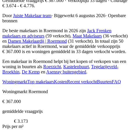
Gemiddelde vraagprijs € 367.000 · Verkooptijd 33 dagen · Courtage
€ 3.674 - € 4.776.
Door
Juiste Makelaar team
·
Bijgewerkt 6 augustus 2026
·
Openbare
bronnen
De beste makelaars in Roermond in 2026 zijn
Jack Frenken
makelaars en adviseurs
(59 verkocht),
Maat Makelaars
(36 verkocht)
en
Damen Makelaardij | Roermond
(31 verkocht)
. In totaal zijn 50
makelaars actief in Roermond, waar de gemiddelde verkoopprijs
€ 367.000 is en woningen gemiddeld in 33 dagen verkocht worden.
Een makelaar in Roermond helpt bij het kopen of verkopen van een
woning in buurten als
Roerzicht
,
Kastelenbuurt
,
Tegelarijeveld-
Broekhin
,
De Kemp
en
Asenray buitengebied
.
Woningmarkt
Top makelaars
Kosten
Recent verkocht
Buurten
FAQ
Woningmarkt Roermond
€ 367.000
gemiddelde vraagprijs
€ 3.173
Prijs per m²