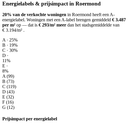
Energielabels & prijsimpact in Roermond
20% van de verkochte woningen
in Roermond heeft een A-
energielabel.
Woningen met een A-label brengen gemiddeld
€ 3.487
per m²
op
— dat is
€ 293/m² meer
dan het stadsgemiddelde van
€ 3.194/m²
.
A · 25%
B · 19%
C · 30%
D ·
11%
E ·
8%
A (99)
B (73)
C (119)
D (43)
E (32)
F (16)
G (12)
Prijsimpact per energielabel