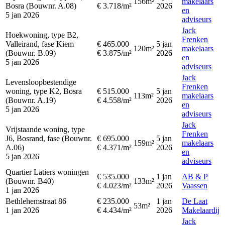
156m²
makelaars
Bosra (Bouwnr. A.08)
€ 3.718/m²
2026
en
5 jan 2026
adviseurs
Jack
Hoekwoning, type B2,
Frenken
Valleirand, fase Kiem
€ 465.000
5 jan
120m²
makelaars
(Bouwnr. B.09)
€ 3.875/m²
2026
en
5 jan 2026
adviseurs
Jack
Levensloopbestendige
Frenken
woning, type K2, Bosra
€ 515.000
5 jan
113m²
makelaars
(Bouwnr. A.19)
€ 4.558/m²
2026
en
5 jan 2026
adviseurs
Jack
Vrijstaande woning, type
Frenken
J6, Bosrand, fase (Bouwnr.
€ 695.000
5 jan
159m²
makelaars
A.06)
€ 4.371/m²
2026
en
5 jan 2026
adviseurs
Quartier Latiers woningen
€ 535.000
1 jan
AB & P
(Bouwnr. B40)
133m²
€ 4.023/m²
2026
Vaassen
1 jan 2026
Bethlehemstraat 86
€ 235.000
1 jan
De Laat
53m²
1 jan 2026
€ 4.434/m²
2026
Makelaardij
Jack