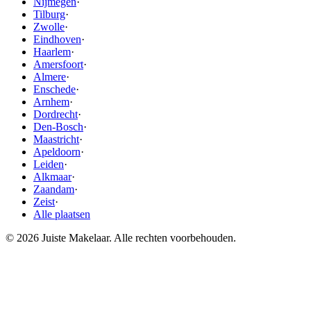
Nijmegen
·
Tilburg
·
Zwolle
·
Eindhoven
·
Haarlem
·
Amersfoort
·
Almere
·
Enschede
·
Arnhem
·
Dordrecht
·
Den-Bosch
·
Maastricht
·
Apeldoorn
·
Leiden
·
Alkmaar
·
Zaandam
·
Zeist
·
Alle plaatsen
© 2026 Juiste Makelaar. Alle rechten voorbehouden.