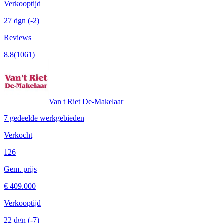
Verkooptijd
27 dgn
(-2)
Reviews
8.8
(1061)
Van t Riet De-Makelaar
7 gedeelde werkgebieden
Verkocht
126
Gem. prijs
€ 409.000
Verkooptijd
22 dgn
(-7)