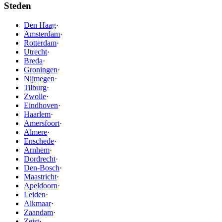
Steden
Den Haag
·
Amsterdam
·
Rotterdam
·
Utrecht
·
Breda
·
Groningen
·
Nijmegen
·
Tilburg
·
Zwolle
·
Eindhoven
·
Haarlem
·
Amersfoort
·
Almere
·
Enschede
·
Arnhem
·
Dordrecht
·
Den-Bosch
·
Maastricht
·
Apeldoorn
·
Leiden
·
Alkmaar
·
Zaandam
·
Zeist
·