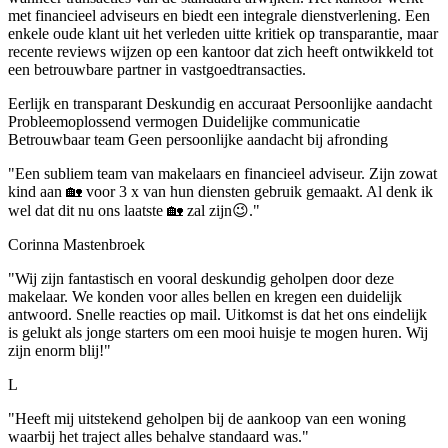
met financieel adviseurs en biedt een integrale dienstverlening. Een
enkele oude klant uit het verleden uitte kritiek op transparantie, maar
recente reviews wijzen op een kantoor dat zich heeft ontwikkeld tot
een betrouwbare partner in vastgoedtransacties.
Eerlijk en transparant
Deskundig en accuraat
Persoonlijke aandacht
Probleemoplossend vermogen
Duidelijke communicatie
Betrouwbaar team
Geen persoonlijke aandacht bij afronding
"Een subliem team van makelaars en financieel adviseur. Zijn zowat
kind aan 🏡 voor 3 x van hun diensten gebruik gemaakt. Al denk ik
wel dat dit nu ons laatste 🏡 zal zijn😉."
Corinna Mastenbroek
"Wij zijn fantastisch en vooral deskundig geholpen door deze
makelaar. We konden voor alles bellen en kregen een duidelijk
antwoord. Snelle reacties op mail. Uitkomst is dat het ons eindelijk
is gelukt als jonge starters om een mooi huisje te mogen huren. Wij
zijn enorm blij!"
L
"Heeft mij uitstekend geholpen bij de aankoop van een woning
waarbij het traject alles behalve standaard was."