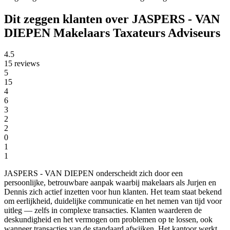
Dit zeggen klanten over JASPERS - VAN
DIEPEN Makelaars Taxateurs Adviseurs
4.5
15 reviews
5
15
4
6
3
2
2
0
1
1
JASPERS - VAN DIEPEN onderscheidt zich door een
persoonlijke, betrouwbare aanpak waarbij makelaars als Jurjen en
Dennis zich actief inzetten voor hun klanten. Het team staat bekend
om eerlijkheid, duidelijke communicatie en het nemen van tijd voor
uitleg — zelfs in complexe transacties. Klanten waarderen de
deskundigheid en het vermogen om problemen op te lossen, ook
wanneer transacties van de standaard afwijken. Het kantoor werkt