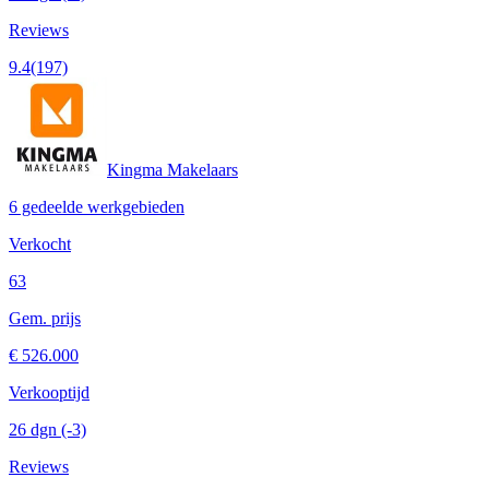
Reviews
9.4
(197)
Kingma Makelaars
6 gedeelde werkgebieden
Verkocht
63
Gem. prijs
€ 526.000
Verkooptijd
26 dgn
(-3)
Reviews