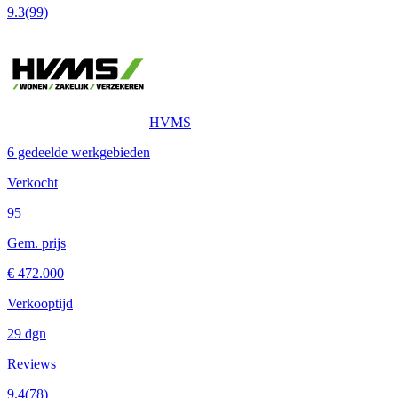
9.3
(99)
HVMS
6 gedeelde werkgebieden
Verkocht
95
Gem. prijs
€ 472.000
Verkooptijd
29 dgn
Reviews
9.4
(78)