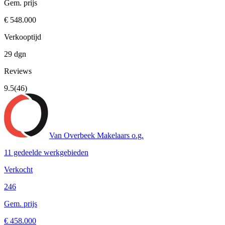
Gem. prijs
€ 548.000
Verkooptijd
29 dgn
Reviews
9.5
(46)
Van Overbeek Makelaars o.g.
11 gedeelde werkgebieden
Verkocht
246
Gem. prijs
€ 458.000