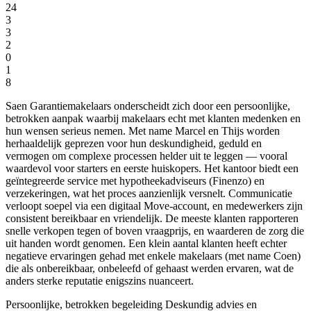
24
3
3
2
0
1
8
Saen Garantiemakelaars onderscheidt zich door een persoonlijke,
betrokken aanpak waarbij makelaars echt met klanten medenken en
hun wensen serieus nemen. Met name Marcel en Thijs worden
herhaaldelijk geprezen voor hun deskundigheid, geduld en
vermogen om complexe processen helder uit te leggen — vooral
waardevol voor starters en eerste huiskopers. Het kantoor biedt een
geïntegreerde service met hypotheekadviseurs (Finenzo) en
verzekeringen, wat het proces aanzienlijk versnelt. Communicatie
verloopt soepel via een digitaal Move-account, en medewerkers zijn
consistent bereikbaar en vriendelijk. De meeste klanten rapporteren
snelle verkopen tegen of boven vraagprijs, en waarderen de zorg die
uit handen wordt genomen. Een klein aantal klanten heeft echter
negatieve ervaringen gehad met enkele makelaars (met name Coen)
die als onbereikbaar, onbeleefd of gehaast werden ervaren, wat de
anders sterke reputatie enigszins nuanceert.
Persoonlijke, betrokken begeleiding
Deskundig advies en