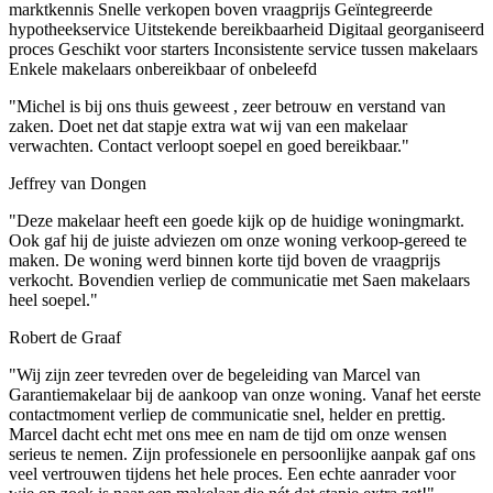
marktkennis
Snelle verkopen boven vraagprijs
Geïntegreerde
hypotheekservice
Uitstekende bereikbaarheid
Digitaal georganiseerd
proces
Geschikt voor starters
Inconsistente service tussen makelaars
Enkele makelaars onbereikbaar of onbeleefd
"Michel is bij ons thuis geweest , zeer betrouw en verstand van
zaken. Doet net dat stapje extra wat wij van een makelaar
verwachten. Contact verloopt soepel en goed bereikbaar."
Jeffrey van Dongen
"Deze makelaar heeft een goede kijk op de huidige woningmarkt.
Ook gaf hij de juiste adviezen om onze woning verkoop-gereed te
maken. De woning werd binnen korte tijd boven de vraagprijs
verkocht. Bovendien verliep de communicatie met Saen makelaars
heel soepel."
Robert de Graaf
"Wij zijn zeer tevreden over de begeleiding van Marcel van
Garantiemakelaar bij de aankoop van onze woning. Vanaf het eerste
contactmoment verliep de communicatie snel, helder en prettig.
Marcel dacht echt met ons mee en nam de tijd om onze wensen
serieus te nemen. Zijn professionele en persoonlijke aanpak gaf ons
veel vertrouwen tijdens het hele proces. Een echte aanrader voor