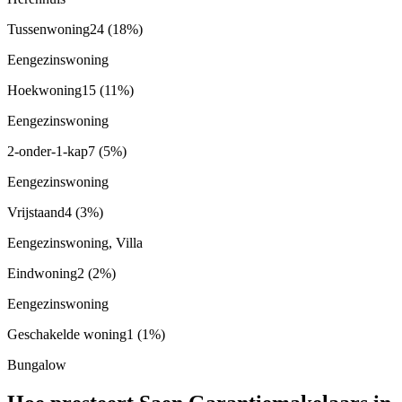
Tussenwoning
24
(18%)
Eengezinswoning
Hoekwoning
15
(11%)
Eengezinswoning
2-onder-1-kap
7
(5%)
Eengezinswoning
Vrijstaand
4
(3%)
Eengezinswoning, Villa
Eindwoning
2
(2%)
Eengezinswoning
Geschakelde woning
1
(1%)
Bungalow