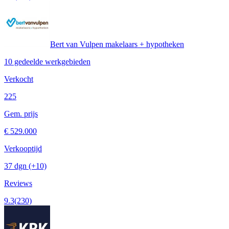
Bert van Vulpen makelaars + hypotheken
10 gedeelde werkgebieden
Verkocht
225
Gem. prijs
€ 529.000
Verkooptijd
37 dgn
(+10)
Reviews
9.3
(230)