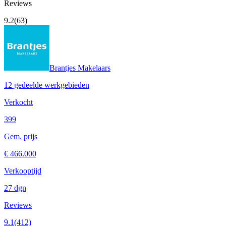
Reviews
9.2
(63)
Brantjes Makelaars
12 gedeelde werkgebieden
Verkocht
399
Gem. prijs
€ 466.000
Verkooptijd
27 dgn
Reviews
9.1
(412)