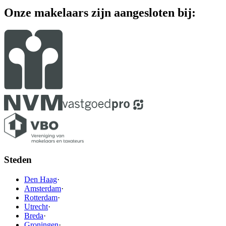
Onze makelaars zijn aangesloten bij:
Steden
Den Haag
·
Amsterdam
·
Rotterdam
·
Utrecht
·
Breda
·
Groningen
·