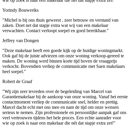
wie op zoek is naar een makelaar die nét dat stapje extra zet!"
Yorindy Bouweriks
"Michel is bij ons thuis geweest , zeer betrouw en verstand van
zaken. Doet net dat stapje extra wat wij van een makelaar
verwachten. Contact verloopt soepel en goed bereikbaar."
Jeffrey van Dongen
"Deze makelaar heeft een goede kijk op de huidige woningmarkt.
Ook gaf hij de juiste adviezen om onze woning verkoop-gereed te
maken. De woning werd binnen korte tijd boven de vraagprijs
verkocht. Bovendien verliep de communicatie met Saen makelaars
heel soepel."
Robert de Graaf
"Wij zijn zeer tevreden over de begeleiding van Marcel van
Garantiemakelaar bij de aankoop van onze woning. Vanaf het eerste
contactmoment verliep de communicatie snel, helder en prettig.
Marcel dacht echt met ons mee en nam de tijd om onze wensen
serieus te nemen. Zijn professionele en persoonlijke aanpak gaf ons
veel vertrouwen tijdens het hele proces. Een echte aanrader voor
wie op zoek is naar een makelaar die nét dat stapje extra zet!"