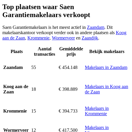
Top plaatsen waar Saen
Garantiemakelaars verkoopt
Saen Garantiemakelaars is het meest actief in
Zaandam
. Dit
makelaarskantoor verkoopt verder ook in andere plaatsen als
Koog
aan de Zaan
,
Krommenie
,
Wormerveer
en
Zaandijk
.
Aantal
Gemiddelde
Plaats
Bekijk makelaars
transacties
prijs
55
€ 454.148
Makelaars in Zaandam
Zaandam
Makelaars in Koog aan
Koog aan de
18
€ 398.889
de Zaan
Zaan
Makelaars in
15
€ 394.733
Krommenie
Krommenie
Makelaars in
12
€ 417.500
Wormerveer