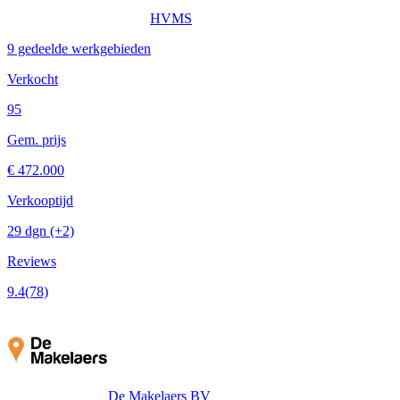
HVMS
9 gedeelde werkgebieden
Verkocht
95
Gem. prijs
€ 472.000
Verkooptijd
29 dgn
(+2)
Reviews
9.4
(78)
De Makelaers BV